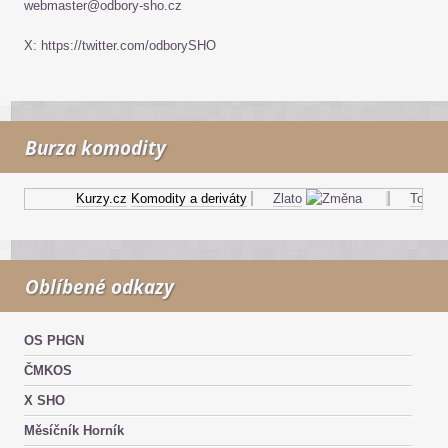
webmaster@odbory-sho.cz
X: https://twitter.com/odborySHO
Burza komodity
Kurzy.cz
Komodity a deriváty
Zlato
Topný ol
Oblíbené odkazy
OS PHGN
ČMKOS
X SHO
Měsíčník Horník