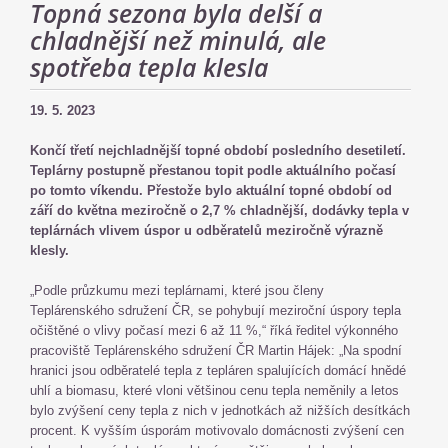
Topná sezona byla delší a
chladnější než minulá, ale
spotřeba tepla klesla
19. 5. 2023
Končí třetí nejchladnější topné období posledního desetiletí.
Teplárny postupně přestanou topit podle aktuálního počasí
po tomto víkendu. Přestože bylo aktuální topné období od
září do května meziročně o 2,7 % chladnější, dodávky tepla v
teplárnách vlivem úspor u odběratelů meziročně výrazně
klesly.
„Podle průzkumu mezi teplárnami, které jsou členy
Teplárenského sdružení ČR, se pohybují meziroční úspory tepla
očištěné o vlivy počasí mezi 6 až 11 %,“ říká ředitel výkonného
pracoviště Teplárenského sdružení ČR Martin Hájek: „Na spodní
hranici jsou odběratelé tepla z tepláren spalujících domácí hnědé
uhlí a biomasu, které vloni většinou cenu tepla neměnily a letos
bylo zvýšení ceny tepla z nich v jednotkách až nižších desítkách
procent. K vyšším úsporám motivovalo domácnosti zvýšení cen