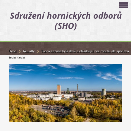
Sdružení hornických odborů
(SHO)
Úvod
Aktuality
Topná sezona byla delší a chladnější než minulá, ale spotřeba
tepla klesla