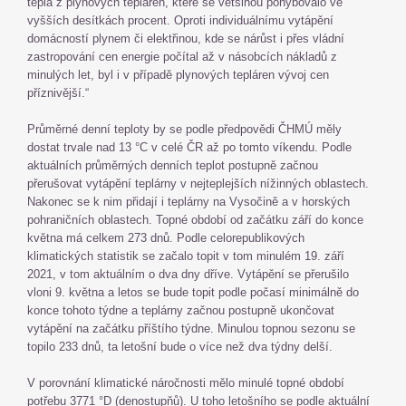
tepla z plynových tepláren, které se většinou pohybovalo ve
vyšších desítkách procent. Oproti individuálnímu vytápění
domácností plynem či elektřinou, kde se nárůst i přes vládní
zastropování cen energie počítal až v násobcích nákladů z
minulých let, byl i v případě plynových tepláren vývoj cen
příznivější.“
Průměrné denní teploty by se podle předpovědi ČHMÚ měly
dostat trvale nad 13 °C v celé ČR až po tomto víkendu. Podle
aktuálních průměrných denních teplot postupně začnou
přerušovat vytápění teplárny v nejteplejších nížinných oblastech.
Nakonec se k nim přidají i teplárny na Vysočině a v horských
pohraničních oblastech. Topné období od začátku září do konce
května má celkem 273 dnů. Podle celorepublikových
klimatických statistik se začalo topit v tom minulém 19. září
2021, v tom aktuálním o dva dny dříve. Vytápění se přerušilo
vloni 9. května a letos se bude topit podle počasí minimálně do
konce tohoto týdne a teplárny začnou postupně ukončovat
vytápění na začátku příštího týdne. Minulou topnou sezonu se
topilo 233 dnů, ta letošní bude o více než dva týdny delší.
V porovnání klimatické náročnosti mělo minulé topné období
potřebu 3771 °D (denostupňů). U toho letošního se podle aktuální