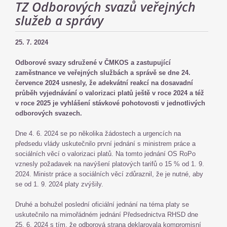
TZ Odborových svazů veřejných
služeb a správy
25. 7. 2024
Odborové svazy sdružené v ČMKOS a zastupující
zaměstnance ve veřejných službách a správě se dne 24.
července 2024 usnesly, že adekvátní reakcí na dosavadní
průběh vyjednávání o valorizaci platů ještě v roce 2024 a též
v roce 2025 je vyhlášení stávkové pohotovosti v jednotlivých
odborových svazech.
Dne 4. 6. 2024 se po několika žádostech a urgencích na
předsedu vlády uskutečnilo první jednání s ministrem práce a
sociálních věcí o valorizaci platů. Na tomto jednání OS RoPo
vznesly požadavek na navýšení platových tarifů o 15 % od 1. 9.
2024. Ministr práce a sociálních věcí zdůraznil, že je nutné, aby
se od 1. 9. 2024 platy zvýšily.
Druhé a bohužel poslední oficiální jednání na téma platy se
uskutečnilo na mimořádném jednání Předsednictva RHSD dne
25. 6. 2024 s tím, že odborová strana deklarovala kompromisní