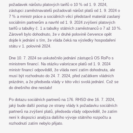
požadavek nárůstu platových tarifů o 10 % od 1. 9. 2024,
zástupci zaměstnavatelů požadovali nárůst platů od 1. 9. 2024 o
7 % a ministr práce a sociálních věcí představil materiál zaslaný
sociálním partnerům a navrhl od 1. 9. 2024 zvýšení platových
tarifů u tabulky č. 1 a tabulky státních zaměstnanců o 7 až 10 %.
Zároveň bylo dohodnuto, že v druhé polovině července opět
dojde k jednání s tím, že vláda čeká na výsledky hospodaření
státu v 1. polovině 2024.
Dne 10. 7. 2024 se uskutečnilo jednání zástupců OS RoPo s
ministrem financí. Na otázku valorizace platů od 1. 9. 2024
ministr financí odpověděl, že vláda není zatím dohodnuta, ale
musí být rozhodnuto do 24. 7. 2024, před začátkem vládních
prázdnin, a že předseda vlády v této věci svolá jednání. Což se
do dnešního dne nestalo!
Po dotazu sociálních partnerů na 176. RHSD dne 16. 7. 2024,
jaký bude další postup ze strany vlády k požadavku sociálních
partnerů na zvýšení platů, předseda vlády odpověděl, že zatím
není k dispozici analýza dalšího vývoje státního rozpočtu a
rozhodnutí zatím nebylo přijato.