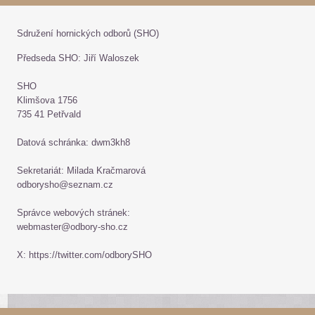
Sdružení hornických odborů (SHO)
Předseda SHO: Jiří Waloszek
SHO
Klimšova 1756
735 41 Petřvald
Datová schránka: dwm3kh8
Sekretariát: Milada Kračmarová
odborysho@seznam.cz
Správce webových stránek:
webmaster@odbory-sho.cz
X: https://twitter.com/odborySHO