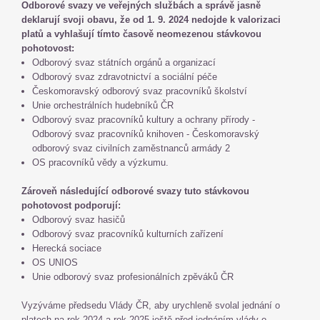
Odborové svazy ve veřejných službách a správě jasně
deklarují svoji obavu, že od 1. 9. 2024 nedojde k valorizaci
platů a vyhlašují tímto časově neomezenou stávkovou
pohotovost:
Odborový svaz státních orgánů a organizací
Odborový svaz zdravotnictví a sociální péče
Českomoravský odborový svaz pracovníků školství
Unie orchestrálních hudebníků ČR
Odborový svaz pracovníků kultury a ochrany přírody -
Odborový svaz pracovníků knihoven - Českomoravský
odborový svaz civilních zaměstnanců armády 2
OS pracovníků vědy a výzkumu.
Zároveň následující odborové svazy tuto stávkovou
pohotovost podporují:
Odborový svaz hasičů
Odborový svaz pracovníků kulturních zařízení
Herecká sociace
OS UNIOS
Unie odborový svaz profesionálních zpěváků ČR
Vyzýváme předsedu Vlády ČR, aby urychleně svolal jednání o
platech na rok 2024 a rok 2025 ještě před jednáním vlády o