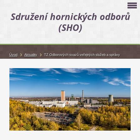
Sdružení hornických odborů
(SHO)
Úvod
Aktuality
TZ Odborových svazů veřejných služeb a správy