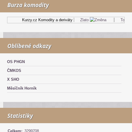
Burza komodity
Kurzy.cz
Komodity a deriváty
Zlato
Topný o
Oblíbené odkazy
OS PHGN
ČMKOS
X SHO
Měsíčník Horník
Statistiky
Celkem:
3299708