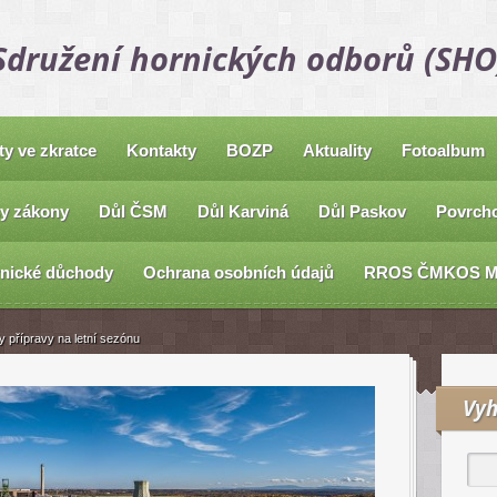
Sdružení hornických odborů (SHO
ty ve zkratce
Kontakty
BOZP
Aktuality
Fotoalbum
y zákony
Důl ČSM
Důl Karviná
Důl Paskov
Povrcho
nické důchody
Ochrana osobních údajů
RROS ČMKOS 
y přípravy na letní sezónu
Vyh