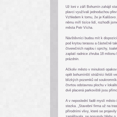
Už loni v září Bohumín zahájil s
plavci využívali jednoduchou přev
Vzhledem k tomu, že je Kališovo 
němu míří tisíce lidí, rozhodli js
města Petr Vícha.
Návštěvníci budou mít k dispozic
pod krytou terasou a částečně tak
čtverečních najdou i sprchy, toa
zaplatí radnice zhruba 18 milionu
prázdnin.
Ačkoliv město v minulosti opakova
opět bohumínští strážníci řešili v
blízkých pozemků od soukromníka
čtvrtou odstavnou plochu v lokali
dvě placená parkoviště jsou přímo
A v neposlední řadě myslí město 
stezka. „Stavební firma už na tra
přírodními vlivy, které se projevi
zaměřovala, se posunuly břehy o z