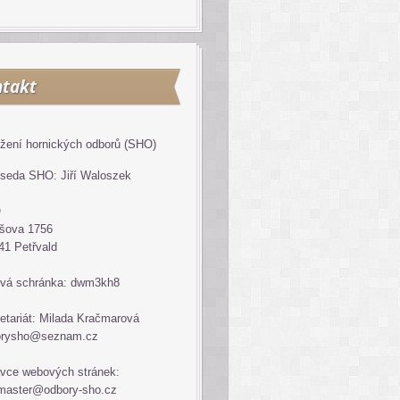
takt
žení hornických odborů (SHO)
seda SHO: Jiří Waloszek
O
šova 1756
41 Petřvald
vá schránka: dwm3kh8
etariát: Milada Kračmarová
orysho@seznam.cz
vce webových stránek:
master@odbory-sho.cz