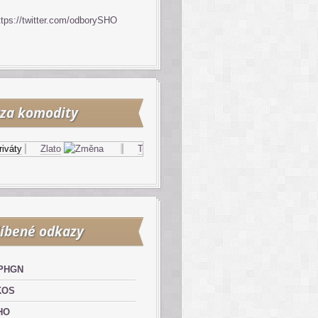
ttps://twitter.com/odborySHO
za komodity
y
Zlato
Topný olej
Zemní plyn
íbené odkazy
PHGN
KOS
HO