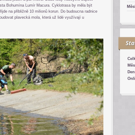
rosta Bohumína Lumír Macura. Cyklotrasa by měla být
Měsí
řijde na přibližně 10 milionů korun. Do budoucna radnice
ybudovat plavecká mola, která už lidé využívají u
Sta
Cel
Měs
Den
Onl