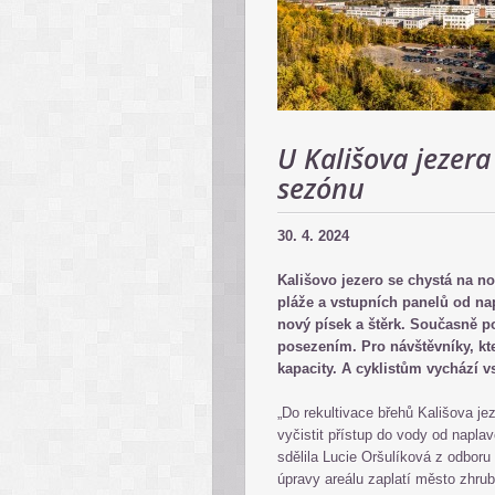
U Kališova jezera
sezónu
30. 4. 2024
Kališovo jezero se chystá na n
pláže a vstupních panelů od na
nový písek a štěrk. Současně 
posezením. Pro návštěvníky, kte
kapacity. A cyklistům vychází v
„Do rekultivace břehů Kališova j
vyčistit přístup do vody od naplav
sdělila Lucie Oršulíková z odboru
úpravy areálu zaplatí město zhrub