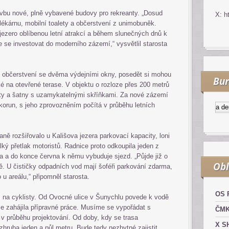
tavbu nové, plně vybavené budovy pro rekreanty. „Dosud
X: h
lékárnu, mobilní toalety a občerstvení z unimobuněk.
jezero oblíbenou letní atrakcí a během slunečných dnů k
me se investovat do moderního zázemí,“ vysvětlil starosta
i občerstvení se dvěma výdejními okny, posedět si mohou
Bur
é na otevřené terase. V objektu o rozloze přes 200 metrů
lety a šatny s uzamykatelnými skříňkami. Za nové zázemí
 korun, s jeho zprovozněním počítá v průběhu letních
Kurzy.cz
Komodity a derivát
ně rozšiřovalo u Kališova jezera parkovací kapacity, loni
elký přetlak motoristů. Radnice proto odkoupila jeden z
 a do konce června k němu vybuduje sjezd. „Půjde již o
Obl
tě. U čističky odpadních vod mají šoféři parkování zdarma,
 u areálu,“ připomněl starosta.
OS 
i na cyklisty. Od Ovocné ulice v Šunychlu povede k vodě
se zahájila přípravné práce. Musíme se vypořádat s
ČM
ly v průběhu projektování. Od doby, kdy se trasa
X S
hruba jeden a půl metru. Bude tedy nezbytné zajistit