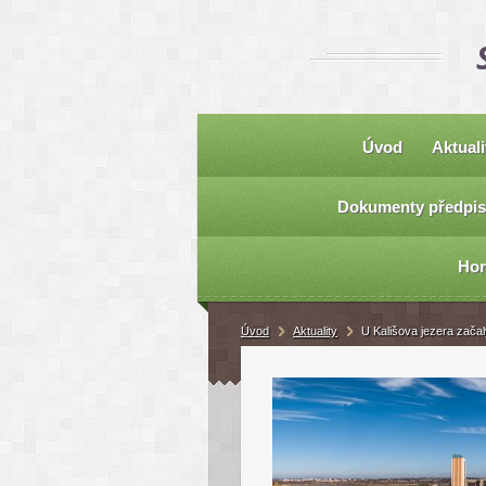
Úvod
Aktuali
Dokumenty předpis
Hor
Úvod
Aktuality
U Kališova jezera začal