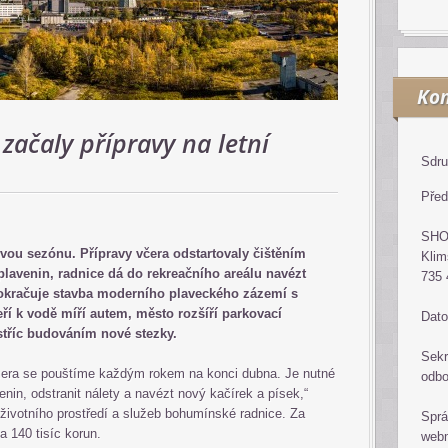
Kon
 začaly přípravy na letní
Sdru
Před
SH
ovou sezónu. Přípravy včera odstartovaly čištěním
Klim
plavenin, radnice dá do rekreačního areálu navézt
735 
pokračuje stavba moderního plaveckého zázemí s
ří k vodě míří autem, město rozšíří parkovací
Dato
stříc budováním nové stezky.
Sekr
ezera se pouštíme každým rokem na konci dubna. Je nutné
odb
enin, odstranit nálety a navézt nový kačírek a písek,“
 životního prostředí a služeb bohumínské radnice. Za
Sprá
a 140 tisíc korun.
web