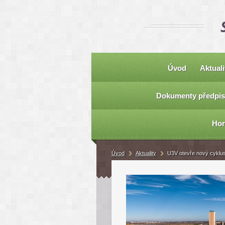
Úvod
Aktuali
Dokumenty předpis
Hor
Úvod
Aktuality
U3V otevře nový cyklus 