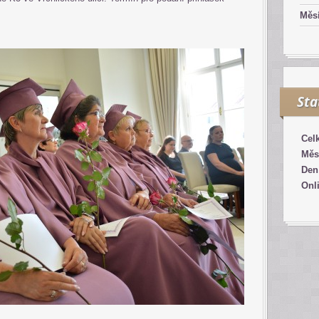
Měsí
Sta
Cel
Měs
Den
Onl