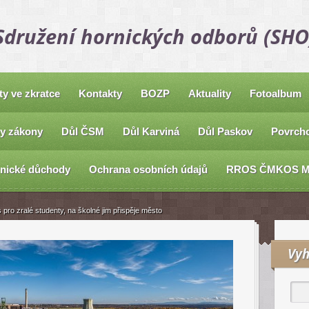
Sdružení hornických odborů (SHO
ty ve zkratce
Kontakty
BOZP
Aktuality
Fotoalbum
y zákony
Důl ČSM
Důl Karviná
Důl Paskov
Povrcho
nické důchody
Ochrana osobních údajů
RROS ČMKOS 
pro zralé studenty, na školné jim přispěje město
Vyh