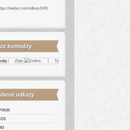
ttps://twitter.com/odborySHO
za komodity
y
Zlato
Topný olej
Zemní plyn
íbené odkazy
PHGN
KOS
HO