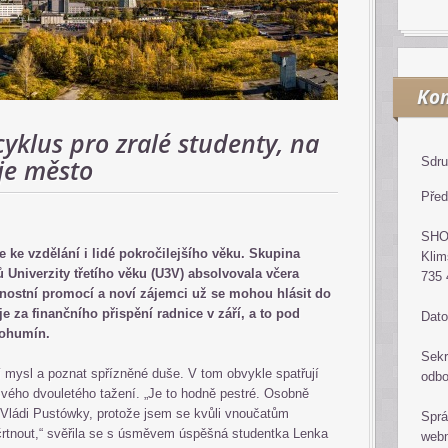
Kon
yklus pro zralé studenty, na
ěje město
Sdru
Před
SH
 ke vzdělání i lidé pokročilejšího věku. Skupina
Klim
 Univerzity třetího věku (U3V) absolvovala včera
735 
nostní promocí a noví zájemci už se mohou hlásit do
e za finančního přispění radnice v září, a to pod
Dato
Bohumín.
Sekr
ní mysl a poznat spřízněné duše. V tom obvykle spatřují
odb
svého dvouletého tažení. „Je to hodně pestré. Osobně
a Vládi Pustówky, protože jsem se kvůli vnoučatům
Sprá
črtnout,“ svěřila se s úsměvem úspěšná studentka Lenka
web