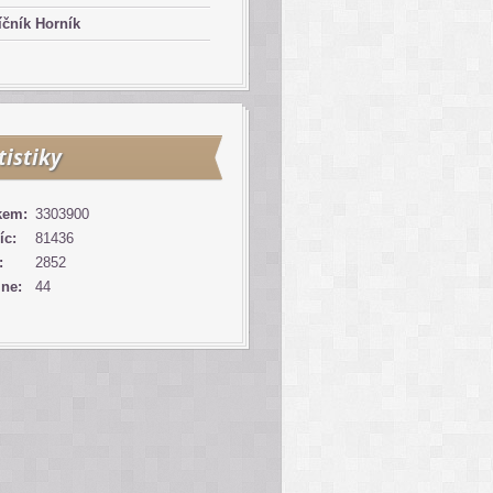
čník Horník
tistiky
kem:
3303900
íc:
81436
:
2852
ine:
44