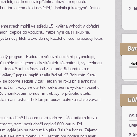
zi lidi, najde si nové přátele a dozví se spoustu
humínu a jeho okolí nevěděl,“ doplnila ji kolegyně Darina
X: h
 semestrech mohli ve středu 15. května vyhodit v obřadní
oční čepice do vzduchu, může nyní další skupina.
tá nový blok a zve do něj každého, kdo nejpozději letos
Bur
anitý program. Budou se věnovat sociální psychologii,
jů umělé inteligence a fyzikálních zákonitostí, vyslechnou
Kurzy.cz
Komodity a derivát
e středověku i zajímavosti z historie Bohumínska a
i výlety,“ popsal náplň studia ředitel K3 Bohumín Karel
 se poprvé setkají v září letošního roku při slavnostní
trnáct dní, vždy ve čtvrtek, čeká pestrá výuka v rozsahu
 Ze známkování nemusí mít obavy, v průběhu studia
Obl
ám ani testům. Lektoři jim pouze potvrzují absolvování
OS 
oruje tradičně i bohumínská radnice. Účastníkům kurzu
emestr, sami posluchači doplatí 800 korun. Při
ČM
ium vyjde jen na něco málo přes 3 tisíce korun. Zájemci
X S
ě K3 ve Vrchlického ulici. Termín pro podání přihlášek