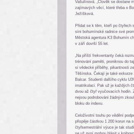
Vašulínová. „Člověk se dostane me
zajímavých věcí, které třeba o Bo
Ježíšková.
Přidat se k těm, kteří po čtyřech
síni bohumínské radnice své prom
Městská agentura K3 Bohumín chys
v září dovrší 55 let.
„Na příští frekventanty čeká rozm
trénování paměti, proniknou do ta
si vědecké příběhy, pikantnosti z
Těšínska. Čekají je také exkurze 
Balcar. Studenti dalšího cyklu U3V
imatrikulaci. Pak už je každých č
dvou až čtyř vyučovacích hodin.
nejsou podrobováni žádným zkoušk
bloku do indexu.
Celoživotní touhu po vědění podp
přispěje částkou 1 200 korun na s
čtyřsemestrální výuce je tak stud
se už nyní mohou hlásit v knihovn