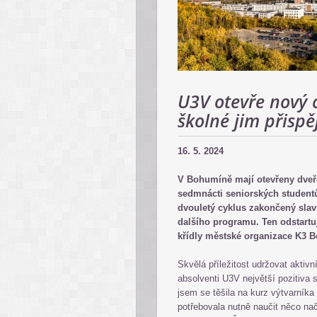
U3V otevře nový c
školné jim přisp
16. 5. 2024
V Bohumíně mají otevřeny dveře
sedmnácti seniorských studentů
dvouletý cyklus zakončený slav
dalšího programu. Ten odstartuj
křídly městské organizace K3 
Skvělá příležitost udržovat aktiv
absolventi U3V největší pozitiva 
jsem se těšila na kurz výtvarník
potřebovala nutně naučit něco na