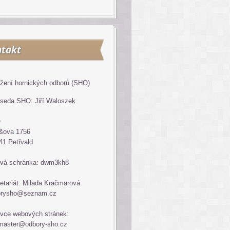
takt
žení hornických odborů (SHO)
seda SHO: Jiří Waloszek
O
šova 1756
41 Petřvald
vá schránka: dwm3kh8
etariát: Milada Kračmarová
orysho@seznam.cz
vce webových stránek:
master@odbory-sho.cz