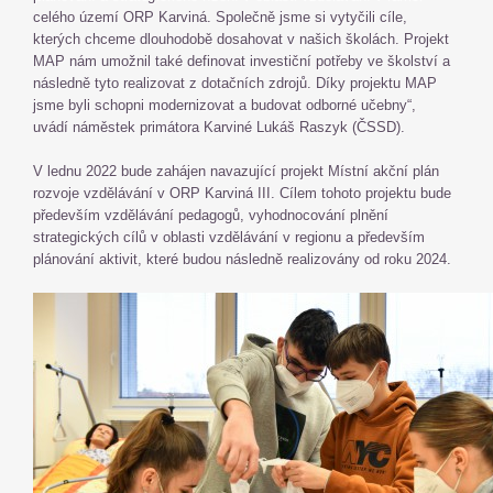
celého území ORP Karviná. Společně jsme si vytyčili cíle,
kterých chceme dlouhodobě dosahovat v našich školách. Projekt
MAP nám umožnil také definovat investiční potřeby ve školství a
následně tyto realizovat z dotačních zdrojů. Díky projektu MAP
jsme byli schopni modernizovat a budovat odborné učebny“,
uvádí náměstek primátora Karviné Lukáš Raszyk (ČSSD).
V lednu 2022 bude zahájen navazující projekt Místní akční plán
rozvoje vzdělávání v ORP Karviná III. Cílem tohoto projektu bude
především vzdělávání pedagogů, vyhodnocování plnění
strategických cílů v oblasti vzdělávání v regionu a především
plánování aktivit, které budou následně realizovány od roku 2024.