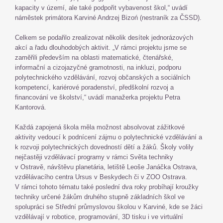
kapacity v území, ale také podpořit vybavenost škol,“ uvádí
náměstek primátora Karviné Andrzej Bizoń (nestraník za ČSSD).
Celkem se podařilo zrealizovat několik desítek jednorázových
akcí a řadu dlouhodobých aktivit. „V rámci projektu jsme se
zaměřili především na oblasti matematické, čtenářské,
informační a cizojazyčné gramotnosti, na inkluzi, podporu
polytechnického vzdělávání, rozvoj občanských a sociálních
kompetencí, kariérové poradenství, předškolní rozvoj a
financování ve školství,“ uvádí manažerka projektu Petra
Kantorová.
Každá zapojená škola měla možnost absolvovat zážitkové
aktivity vedoucí k podnícení zájmu o polytechnické vzdělávání a
k rozvoji polytechnických dovedností dětí a žáků. Školy volily
nejčastěji vzdělávací programy v rámci Světa techniky
v Ostravě, návštěvu planetária, letiště Leoše Janáčka Ostrava,
vzdělávacího centra Ursus v Beskydech či v ZOO Ostrava.
V rámci tohoto tématu také poslední dva roky probíhají kroužky
techniky určené žákům druhého stupně základních škol ve
spolupráci se Střední průmyslovou školou v Karviné, kde se žáci
vzdělávají v robotice, programování, 3D tisku i ve virtuální