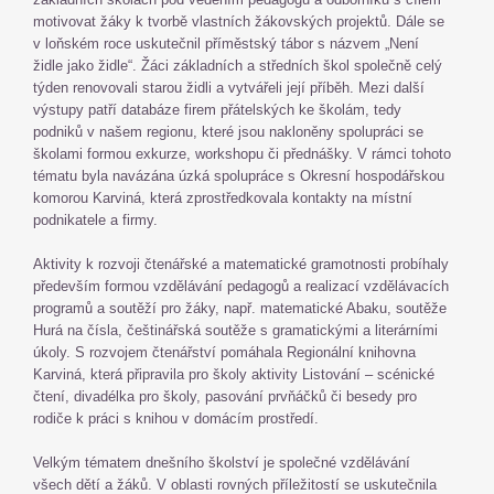
motivovat žáky k tvorbě vlastních žákovských projektů. Dále se
v loňském roce uskutečnil příměstský tábor s názvem „Není
židle jako židle“. Žáci základních a středních škol společně celý
týden renovovali starou židli a vytvářeli její příběh. Mezi další
výstupy patří databáze firem přátelských ke školám, tedy
podniků v našem regionu, které jsou nakloněny spolupráci se
školami formou exkurze, workshopu či přednášky. V rámci tohoto
tématu byla navázána úzká spolupráce s Okresní hospodářskou
komorou Karviná, která zprostředkovala kontakty na místní
podnikatele a firmy.
Aktivity k rozvoji čtenářské a matematické gramotnosti probíhaly
především formou vzdělávání pedagogů a realizací vzdělávacích
programů a soutěží pro žáky, např. matematické Abaku, soutěže
Hurá na čísla, češtinářská soutěže s gramatickými a literárními
úkoly. S rozvojem čtenářství pomáhala Regionální knihovna
Karviná, která připravila pro školy aktivity Listování – scénické
čtení, divadélka pro školy, pasování prvňáčků či besedy pro
rodiče k práci s knihou v domácím prostředí.
Velkým tématem dnešního školství je společné vzdělávání
všech dětí a žáků. V oblasti rovných příležitostí se uskutečnila