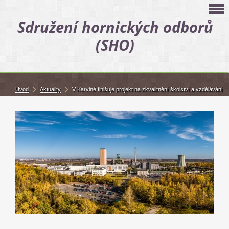
Sdružení hornických odborů
(SHO)
Úvod
Aktuality
V Karviné finišuje projekt na zkvalitnění školství a vzdělávání