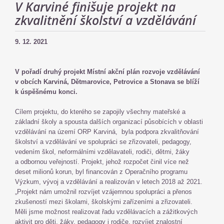
V Karviné finišuje projekt na
zkvalitnění školství a vzdělávání
9. 12. 2021
V pořadí druhý projekt Místní akční plán rozvoje vzdělávání
v obcích Karviná, Dětmarovice, Petrovice a Stonava se blíží
k úspěšnému konci.
Cílem projektu, do kterého se zapojily všechny mateřské a
základní školy a spousta dalších organizací působících v oblasti
vzdělávání na území ORP Karviná, byla podpora zkvalitňování
školství a vzdělávání ve spolupráci se zřizovateli, pedagogy,
vedením škol, neformálními vzdělavateli, rodiči, dětmi, žáky
a odbornou veřejností. Projekt, jehož rozpočet činil více než
deset milionů korun, byl financován z Operačního programu
Výzkum, vývoj a vzdělávání a realizován v letech 2018 až 2021.
„Projekt nám umožnil rozvíjet vzájemnou spolupráci a přenos
zkušeností mezi školami, školskými zařízeními a zřizovateli.
Měli jsme možnost realizovat řadu vzdělávacích a zážitkových
aktivit pro děti, žáky, pedagogy i rodiče, rozvíjet znalostní