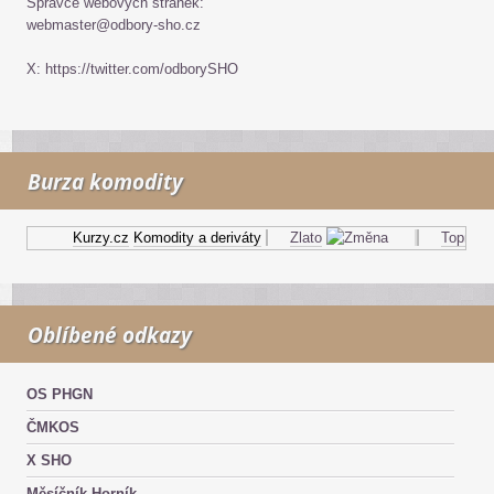
Správce webových stránek:
webmaster@odbory-sho.cz
X: https://twitter.com/odborySHO
Burza komodity
Kurzy.cz
Komodity a deriváty
Zlato
Topný olej
Oblíbené odkazy
OS PHGN
ČMKOS
X SHO
Měsíčník Horník