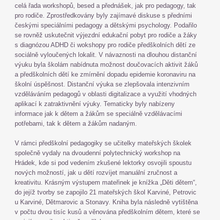
celá řada workshopů, besed a přednášek, jak pro pedagogy, tak
pro rodiče. Zprostředkovány byly zajímavé diskuse s předními
českými speciálními pedagogy a dětskými psychology. Podařilo
se rovněž uskutečnit výjezdní edukační pobyt pro rodiče a žáky
s diagnózou ADHD či wokshopy pro rodiče předškolních dětí ze
sociálně vyloučených lokalit. V návaznosti na dlouhou distanční
výuku byla školám nabídnuta možnost doučovacích aktivit žáků
a předškolních dětí ke zmírnění dopadu epidemie koronaviru na
školní úspěšnost. Distanční výuka se zlepšovala intenzivním
vzděláváním pedagogů v oblasti digitalizace a využití vhodných
aplikací k zatraktivnění výuky. Tematicky byly nabízeny
informace jak k dětem a žákům se speciálně vzdělávacími
potřebami, tak k dětem a žákům nadaným.
V rámci předškolní pedagogiky se učitelky mateřských školek
společně vydaly na dvoudenní polytechnický workshop na
Hrádek, kde si pod vedením zkušené lektorky osvojili spoustu
nových možností, jak u dětí rozvíjet manuální zručnost a
kreativitu. Krásným výstupem mateřinek je knížka „Děti dětem“,
do jejíž tvorby se zapojilo 21 mateřských škol Karviné, Petrovic
u Karviné, Dětmarovic a Stonavy. Kniha byla následně vytištěna
v počtu dvou tisíc kusů a věnována předškolním dětem, které se