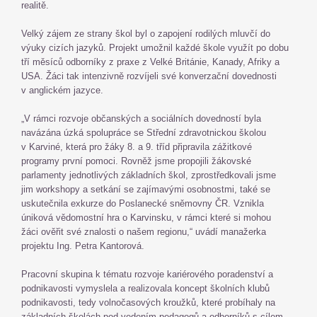
realitě.
Velký zájem ze strany škol byl o zapojení rodilých mluvčí do
výuky cizích jazyků. Projekt umožnil každé škole využít po dobu
tří měsíců odborníky z praxe z Velké Británie, Kanady, Afriky a
USA. Žáci tak intenzivně rozvíjeli své konverzační dovednosti
v anglickém jazyce.
„V rámci rozvoje občanských a sociálních dovedností byla
navázána úzká spolupráce se Střední zdravotnickou školou
v Karviné, která pro žáky 8. a 9. tříd připravila zážitkové
programy první pomoci. Rovněž jsme propojili žákovské
parlamenty jednotlivých základních škol, zprostředkovali jsme
jim workshopy a setkání se zajímavými osobnostmi, také se
uskutečnila exkurze do Poslanecké sněmovny ČR. Vznikla
úniková vědomostní hra o Karvinsku, v rámci které si mohou
žáci ověřit své znalosti o našem regionu,“ uvádí manažerka
projektu Ing. Petra Kantorová.
Pracovní skupina k tématu rozvoje kariérového poradenství a
podnikavosti vymyslela a realizovala koncept školních klubů
podnikavosti, tedy volnočasových kroužků, které probíhaly na
základních školách pod vedením pedagogů a odborníků s cílem