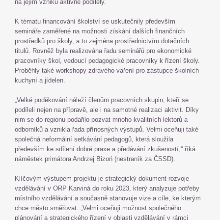
na jejím vzniku aktivně podílely.
K tématu financování školství se uskutečnily především
semináře zaměřené na možnosti získání dalších finančních
prostředků pro školy, a to zejména prostřednictvím dotačních
titulů. Rovněž byla realizována řadu seminářů pro ekonomické
pracovníky škol, vedoucí pedagogické pracovníky k řízení školy.
Proběhly také workshopy zdravého vaření pro zástupce školních
kuchyní a jídelen.
„Velké poděkování náleží členům pracovních skupin, kteří se
podíleli nejen na přípravě, ale i na samotné realizaci aktivit. Díky
nim se do regionu podařilo pozvat mnoho kvalitních lektorů a
odborníků a vznikla řada přínosných výstupů. Velmi oceňuji také
společná neformální setkávání pedagogů, která sloužila
především ke sdílení dobré praxe a předávání zkušeností,“ říká
náměstek primátora Andrzej Bizoń (nestraník za ČSSD).
Klíčovým výstupem projektu je strategický dokument rozvoje
vzdělávání v ORP Karviná do roku 2023, který analyzuje potřeby
místního vzdělávání a současně stanovuje vize a cíle, ke kterým
chce město směřovat. „Velmi oceňuji možnost společného
plánování a strategického řízení v oblasti vzdělávání v rámci