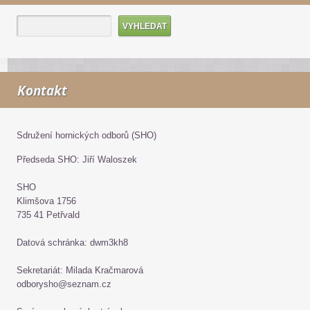
Kontakt
Sdružení hornických odborů (SHO)
Předseda SHO: Jiří Waloszek
SHO
Klimšova 1756
735 41 Petřvald
Datová schránka: dwm3kh8
Sekretariát: Milada Kračmarová
odborysho@seznam.cz