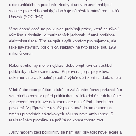
oxidu uhličitého a podobně. Nechybí ani venkovní nabíjecí
stanice pro elektromobily,“ doplňuje náměstek primátora Lukáš
Raszyk (SOCDEM).
V současné době na poliklinice probíhají práce, které se týkají
výměny a doplnění klimatizačních jednotek včetně potřebné
elektroinstalace. Tím se opět zvýší komfort pro nájemce, ale
také návštěvníky polikliniky. Náklady na tyto práce jsou 19,9
milionů korun.
Rekonstrukcí by měl v nejbližší době projít rovněž vestibul
polikliniky a také serverovna. Připravena je již projektová
dokumentace a aktuálně probíhá výběrové řízení na dodavatele.
V letošním roce počítáme také se zahájením úprav parkoviště a
samotného prostoru před poliklinikou. V této době se dokončuje
zpracování projektové dokumentace a zajištění stavebního
povolení. V přípravě je rovněž projektová dokumentace na
změnu původních zákrokových sálů na nové ambulance. S
realizací této proměny se počítá do konce tohoto roku.
„Díky modernizaci polikliniky se nám daří přivádět nové lékaře a