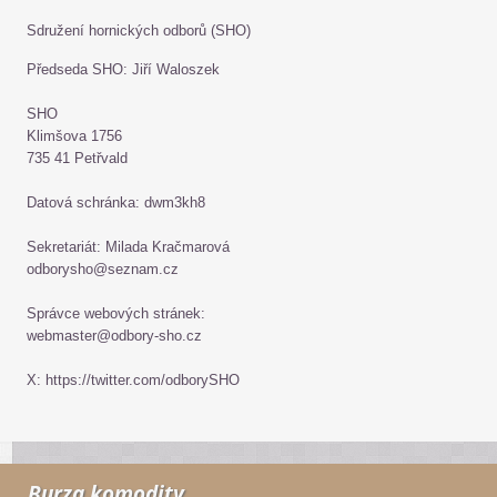
Sdružení hornických odborů (SHO)
Předseda SHO: Jiří Waloszek
SHO
Klimšova 1756
735 41 Petřvald
Datová schránka: dwm3kh8
Sekretariát: Milada Kračmarová
odborysho@seznam.cz
Správce webových stránek:
webmaster@odbory-sho.cz
X: https://twitter.com/odborySHO
Burza komodity