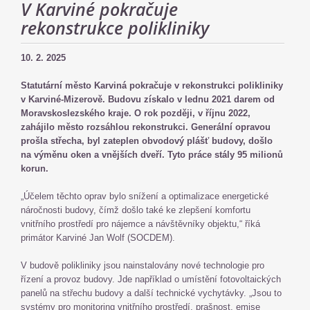
V Karviné pokračuje
rekonstrukce polikliniky
10. 2. 2025
Statutární město Karviná pokračuje v rekonstrukci polikliniky
v Karviné-Mizerově. Budovu získalo v lednu 2021 darem od
Moravskoslezského kraje. O rok později, v říjnu 2022,
zahájilo město rozsáhlou rekonstrukci. Generální opravou
prošla střecha, byl zateplen obvodový plášť budovy, došlo
na výměnu oken a vnějších dveří. Tyto práce stály 95 milionů
korun.
„Účelem těchto oprav bylo snížení a optimalizace energetické
náročnosti budovy, čímž došlo také ke zlepšení komfortu
vnitřního prostředí pro nájemce a návštěvníky objektu,“ říká
primátor Karviné Jan Wolf (SOCDEM).
V budově polikliniky jsou nainstalovány nové technologie pro
řízení a provoz budovy. Jde například o umístění fotovoltaických
panelů na střechu budovy a další technické vychytávky. „Jsou to
systémy pro monitoring vnitřního prostředí, prašnost, emise