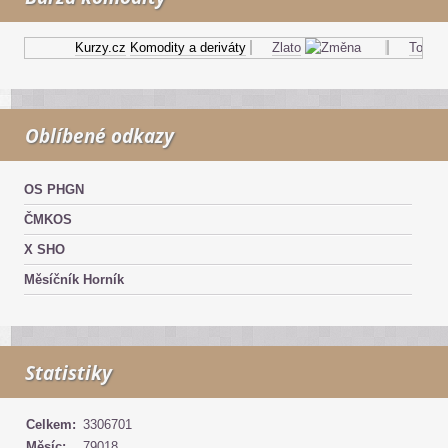
Kurzy.cz
Komodity a deriváty
Zlato
Topný ol
Oblíbené odkazy
OS PHGN
ČMKOS
X SHO
Měsíčník Horník
Statistiky
Celkem:
3306701
Měsíc:
79018