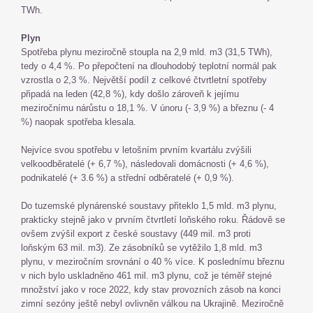
TWh.
Plyn
Spotřeba plynu meziročně stoupla na 2,9 mld. m3 (31,5 TWh),
tedy o 4,4 %. Po přepočtení na dlouhodobý teplotní normál pak
vzrostla o 2,3 %. Největší podíl z celkové čtvrtletní spotřeby
připadá na leden (42,8 %), kdy došlo zároveň k jejímu
meziročnímu nárůstu o 18,1 %. V únoru (- 3,9 %) a březnu (- 4
%) naopak spotřeba klesala.
Nejvíce svou spotřebu v letošním prvním kvartálu zvýšili
velkoodběratelé (+ 6,7 %), následovali domácnosti (+ 4,6 %),
podnikatelé (+ 3.6 %) a střední odběratelé (+ 0,9 %).
Do tuzemské plynárenské soustavy přiteklo 1,5 mld. m3 plynu,
prakticky stejně jako v prvním čtvrtletí loňského roku. Řádově se
ovšem zvýšil export z české soustavy (449 mil. m3 proti
loňským 63 mil. m3). Ze zásobníků se vytěžilo 1,8 mld. m3
plynu, v meziročním srovnání o 40 % více. K poslednímu březnu
v nich bylo uskladněno 461 mil. m3 plynu, což je téměř stejné
množství jako v roce 2022, kdy stav provozních zásob na konci
zimní sezóny ještě nebyl ovlivněn válkou na Ukrajině. Meziročně