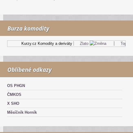
Burza komodity
Kurzy.cz
Komodity a deriváty
Zlato
Topný ol
Oblíbené odkazy
OS PHGN
ČMKOS
X SHO
Měsíčník Horník