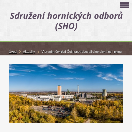
Sdružení hornických odborů
(SHO)
Úvod
Aktuality
V prvním čtvrtletí Češi spotřebovali více elektřiny i plynu