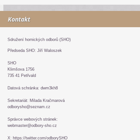
Kontakt
Sdružení hornických odborů (SHO)
Předseda SHO: Jiří Waloszek
SHO
Klimšova 1756
735 41 Petřvald
Datová schránka: dwm3kh8
Sekretariát: Milada Kračmarová
odborysho@seznam.cz
Správce webových stránek:
webmaster@odbory-sho.cz
X: https://twitter.com/odborySHO