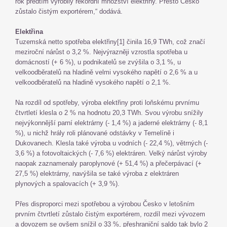
rok předtím vyrobily rekordní množství elektřiny. Přesto Česko
zůstalo čistým exportérem,“ dodává.
Elektřina
Tuzemská netto spotřeba elektřiny[1] činila 16,9 TWh, což značí
meziroční nárůst o 3,2 %. Nejvýrazněji vzrostla spotřeba u
domácností (+ 6 %), u podnikatelů se zvýšila o 3,1 %, u
velkoodběratelů na hladině velmi vysokého napětí o 2,6 % a u
velkoodběratelů na hladině vysokého napětí o 2,1 %.
Na rozdíl od spotřeby, výroba elektřiny proti loňskému prvnímu
čtvrtletí klesla o 2 % na hodnotu 20,3 TWh. Svou výrobu snížily
nejvýkonnější parní elektrárny (- 1,4 %) a jaderné elektrárny (- 8,1
%), u nichž hrály roli plánované odstávky v Temelíně i
Dukovanech. Klesla také výroba u vodních (- 22,4 %), větrných (-
3,6 %) a fotovoltaických (- 7,6 %) elektráren. Velký nárůst výroby
naopak zaznamenaly paroplynové (+ 51,4 %) a přečerpávací (+
27,5 %) elektrárny, navýšila se také výroba z elektráren
plynových a spalovacích (+ 3,9 %).
Přes disproporci mezi spotřebou a výrobou Česko v letošním
prvním čtvrtletí zůstalo čistým exportérem, rozdíl mezi vývozem
a dovozem se ovšem snížil o 33 %, přeshraniční saldo tak bylo 2