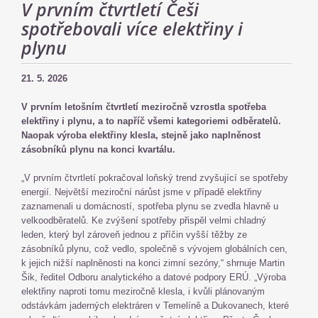
V prvním čtvrtletí Češi
spotřebovali více elektřiny i
plynu
21. 5. 2026
V prvním letošním čtvrtletí meziročně vzrostla spotřeba
elektřiny i plynu, a to napříč všemi kategoriemi odběratelů.
Naopak výroba elektřiny klesla, stejně jako naplněnost
zásobníků plynu na konci kvartálu.
„V prvním čtvrtletí pokračoval loňský trend zvyšující se spotřeby
energií. Největší meziroční nárůst jsme v případě elektřiny
zaznamenali u domácností, spotřeba plynu se zvedla hlavně u
velkoodběratelů. Ke zvýšení spotřeby přispěl velmi chladný
leden, který byl zároveň jednou z příčin vyšší těžby ze
zásobníků plynu, což vedlo, společně s vývojem globálních cen,
k jejich nižší naplněnosti na konci zimní sezóny,“ shrnuje Martin
Šik, ředitel Odboru analytického a datové podpory ERÚ. „Výroba
elektřiny naproti tomu meziročně klesla, i kvůli plánovaným
odstávkám jaderných elektráren v Temelíně a Dukovanech, které