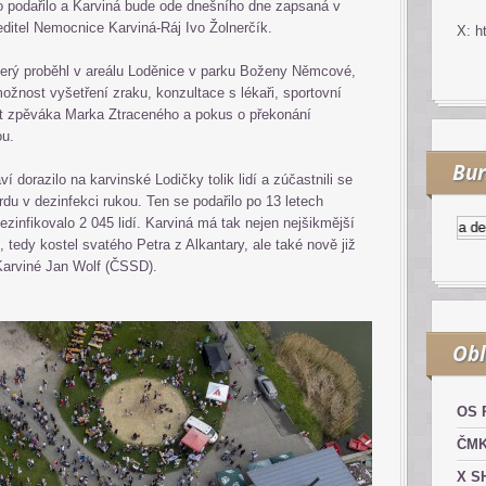
o podařilo a Karviná bude ode dnešního dne zapsaná v
ředitel Nemocnice Karviná-Ráj Ivo Žolnerčík.
X: h
terý proběhl v areálu Loděnice v parku Boženy Němcové,
ožnost vyšetření zraku, konzultace s lékaři, sportovní
cert zpěváka Marka Ztraceného a pokus o překonání
ou.
Bur
 dorazilo na karvinské Lodičky tolik lidí a zúčastnili se
u v dezinfekci rukou. Ten se podařilo po 13 letech
ezinfikovalo 2 045 lidí. Karviná má tak nejen nejšikmější
Kurzy.cz
Komodity a deriv
 tedy kostel svatého Petra z Alkantary, ale také nově již
 Karviné Jan Wolf (ČSSD).
Obl
OS 
ČM
X S