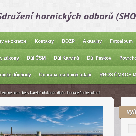
Sdružení hornických odborů (SHO
ty ve zkratce
Kontakty
BOZP
Aktuality
Fotoalbum
y zákony
Důl ČSM
Důl Karviná
Důl Paskov
Povrcho
nické důchody
Ochrana osobních údajů
RROS ČMKOS 
ygieny rukou byl v Karviné překonán třináct let starý český rekord
Vyh