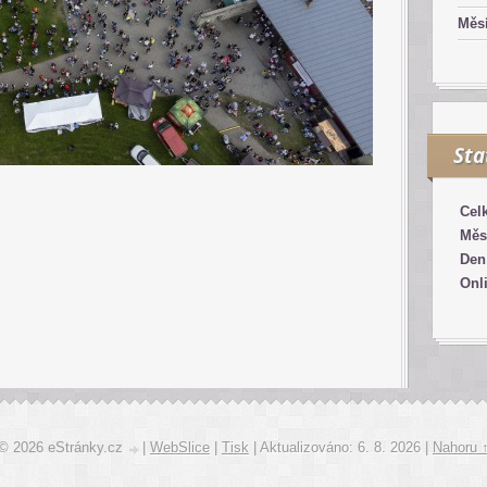
Měsí
Sta
Cel
Měs
Den
Onl
© 2026 eStránky.cz
|
WebSlice
|
Tisk
|
Aktualizováno: 6. 8. 2026
|
Nahoru 