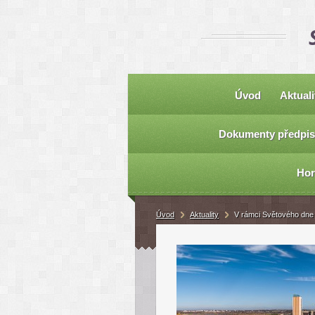
Úvod
Aktuali
Dokumenty předpis
Hor
Úvod
Aktuality
V rámci Světového dne h