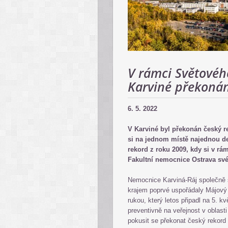
V rámci Světovéh
Karviné překonán 
6. 5. 2022
V Karviné byl překonán český r
si na jednom místě najednou de
rekord z roku 2009, kdy si v rá
Fakultní nemocnice Ostrava své 
Nemocnice Karviná-Ráj společně
krajem poprvé uspořádaly Májový
rukou, který letos připadl na 5. 
preventivně na veřejnost v oblasti
pokusit se překonat český rekord 