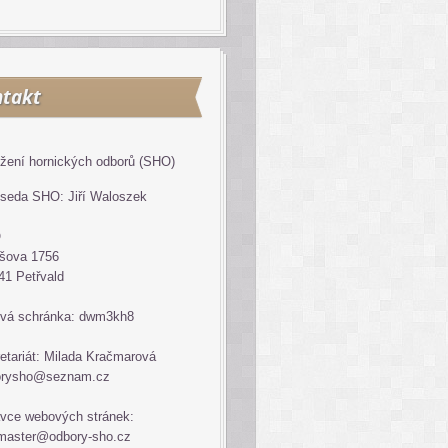
takt
žení hornických odborů (SHO)
seda SHO: Jiří Waloszek
O
šova 1756
41 Petřvald
vá schránka: dwm3kh8
etariát: Milada Kračmarová
orysho@seznam.cz
vce webových stránek:
master@odbory-sho.cz