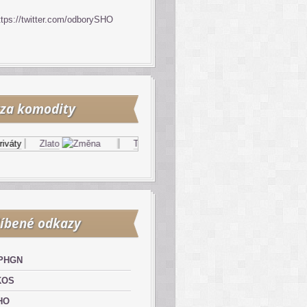
ttps://twitter.com/odborySHO
za komodity
áty
Zlato
Topný olej
Zemní plyn
íbené odkazy
PHGN
KOS
HO