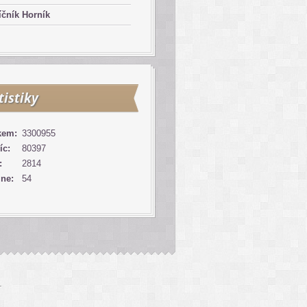
čník Horník
tistiky
kem:
3300955
íc:
80397
:
2814
ine:
54
↑