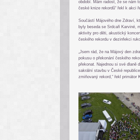
období. Mám radost, že se nám t
české knize rekordů“ řekl k akci 
Součástí Májového dne Zdraví, k
byly beseda se Srdcaři Karviné, m
aktivity pro děti, akustický kon
českého rekordu v dezinfekci ruk
„Jsem rád, že na Májový den zdraví
pokusu o překonání českého rekord
překonat. Najednou si své dlaně d
sakrální stavbu v České republice,
zmiňovaný rekord,“ řekl primátor