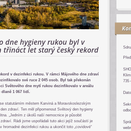
Kon
o dne hygieny rukou byl v
třináct let starý český rekord
Sdru
Před
SH
ekord v dezinfekci rukou. V rámci Májového dne zdraví
Klim
zinfikovalo své ruce 2 045 osob. Byl tak překonán
735 
mci Světového dne mytí rukou dezinfikovalo v areálu
dlaně 1 067 lidí.
Dato
 se statutárním městem Karviná a Moravskoslezským
Sekr
 den zdraví. Ten měl připomenout Světový den hygieny
odb
května. „Jedním z úkolů naší nemocnice je působit
 zdraví. Rádi jsme uspořádali tuto akci jejíž součástí je
Sprá
v hromadné dezinfekci rukou a ukončit toto „covidové“
web