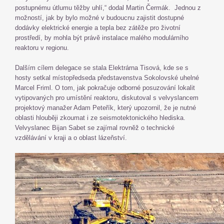
postupnému útlumu těžby uhlí,“ dodal Martin Čermák. Jednou z
možností, jak by bylo možné v budoucnu zajistit dostupné
dodávky elektrické energie a tepla bez zátěže pro životní
prostředí, by mohla být právě instalace malého modulárního
reaktoru v regionu.
Dalším cílem delegace se stala Elektrárna Tisová, kde se s
hosty setkal místopředseda představenstva Sokolovské uhelné
Marcel Friml. O tom, jak pokračuje odborné posuzování lokalit
vytipovaných pro umístění reaktoru, diskutoval s velvyslancem
projektový manažer Adam Peteřík, který upozornil, že je nutné
oblasti hlouběji zkoumat i ze seismotektonického hlediska.
Velvyslanec Bijan Sabet se zajímal rovněž o technické
vzdělávání v kraji a o oblast lázeňství.