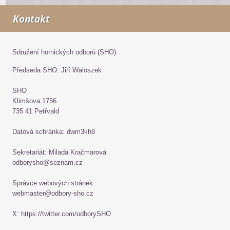
Kontakt
Sdružení hornických odborů (SHO)
Předseda SHO: Jiří Waloszek
SHO
Klimšova 1756
735 41 Petřvald
Datová schránka: dwm3kh8
Sekretariát: Milada Kračmarová
odborysho@seznam.cz
Správce webových stránek:
webmaster@odbory-sho.cz
X: https://twitter.com/odborySHO