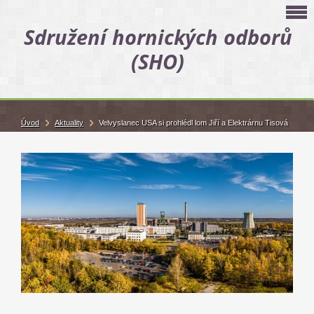
Sdružení hornických odborů
(SHO)
Úvod
Aktuality
Velvyslanec USA si prohlédl lom Jiří a Elektrárnu Tisová