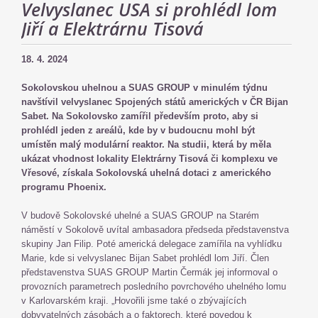
Velvyslanec USA si prohlédl lom
Jiří a Elektrárnu Tisová
18. 4. 2024
Sokolovskou uhelnou a SUAS GROUP v minulém týdnu
navštívil velvyslanec Spojených států amerických v ČR Bijan
Sabet. Na Sokolovsko zamířil především proto, aby si
prohlédl jeden z areálů, kde by v budoucnu mohl být
umístěn malý modulární reaktor. Na studii, která by měla
ukázat vhodnost lokality Elektrárny Tisová či komplexu ve
Vřesové, získala Sokolovská uhelná dotaci z amerického
programu Phoenix.
V budově Sokolovské uhelné a SUAS GROUP na Starém
náměstí v Sokolově uvítal ambasadora předseda představenstva
skupiny Jan Filip. Poté americká delegace zamířila na vyhlídku
Marie, kde si velvyslanec Bijan Sabet prohlédl lom Jiří. Člen
představenstva SUAS GROUP Martin Čermák jej informoval o
provozních parametrech posledního povrchového uhelného lomu
v Karlovarském kraji. „Hovořili jsme také o zbývajících
dobyvatelných zásobách a o faktorech, které povedou k