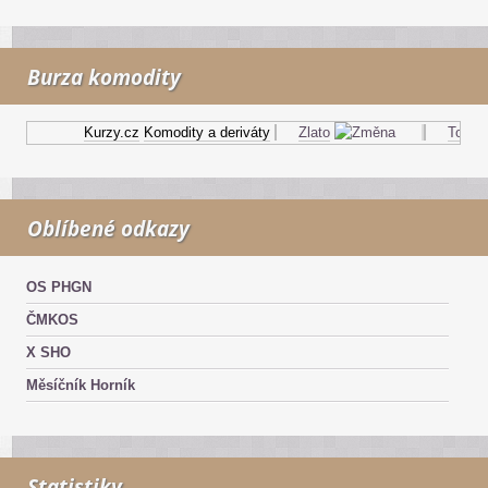
Burza komodity
Kurzy.cz
Komodity a deriváty
Zlato
Topný o
Oblíbené odkazy
OS PHGN
ČMKOS
X SHO
Měsíčník Horník
Statistiky