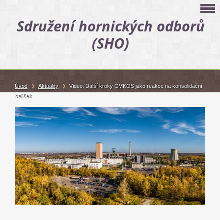
Sdružení hornických odborů
(SHO)
Úvod
Aktuality
Video: Další kroky ČMKOS jako reakce na konsolidační
balíček