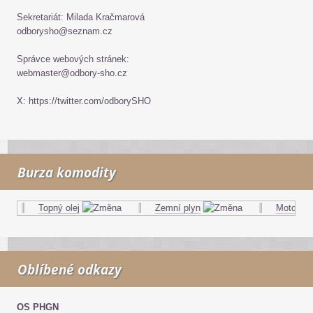
Sekretariát: Milada Kračmarová
odborysho@seznam.cz
Správce webových stránek:
webmaster@odbory-sho.cz
X: https://twitter.com/odborySHO
Burza komodity
Topný olej
Zemní plyn
Motorová 
Oblíbené odkazy
OS PHGN