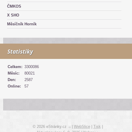
ČMKOS
X SHO
Měsíčník Horník
Statistiky
Celkem:
3300086
Měsíc:
80021
Den:
2587
Online:
57
© 2026 eStránky.cz
|
WebSlice
|
Tisk
|