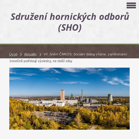
Sdružení hornických odborů
(SHO)
Úvod
Aktuality
VII. Sněm ČMKOS: Sociální dialog vítáme, zaměstnanci
konečně potřebují výsledky, ne další sliby