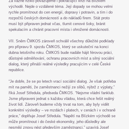
Za vážné riziko považujeme i pokračující krizi na Blízkém
východě. Nejde o vzdálené téma. Její dopady se mohou velmi
rychle promítnout do cen energií, dopravy i potravin, a tím i do
rozpočtů českých domácností a do nákladů firem. Stát proto
musí být připraven jednat včas, tlumit cenové šoky, bránit
spekulacím a chránit pracovní místa i ohrožené domácnosti.
VII. Sněm ČMKOS zároveň schválil všechny důležité podklady
pro přípravu 9. sjezdu ČMKOS, který se uskuteční na konci
dubna letošního roku. ČMKOS bude nadále hájit férovou práci,
důstojné odměňování, ochranu pracovních míst a silný sociální
dialog, který přináší reálné výsledky pracujícím v celé České
republice.
“Je dobře, že se po letech vrací sociální dialog. Je však potřeba
mít na paměti, že zaměstnanci nežijí ze slibů, nýbrž z výplaty,”
říká Josef Středula, předseda ČMKOS. “Nejsme vládní fanklub.
Jsme připraveni jednat s každou vládou, která chce řešit reálný
život lidí. Zároveň budeme vždy trvat na tom, aby byly vidět
konkrétní výsledky – ve mzdách i platech, v cenách i v ochraně
práce,” doplňuje Josef Středula. “Napětí na Blízkém východě se
může promítnout i do české ekonomiky, jeho důsledky ale
nesmějí znovu nést především zaměstnanci,” uzavírá Josef