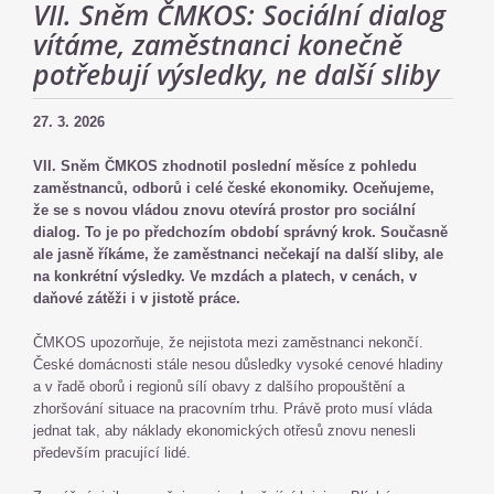
VII. Sněm ČMKOS: Sociální dialog
vítáme, zaměstnanci konečně
potřebují výsledky, ne další sliby
27. 3. 2026
VII. Sněm ČMKOS zhodnotil poslední měsíce z pohledu
zaměstnanců, odborů i celé české ekonomiky. Oceňujeme,
že se s novou vládou znovu otevírá prostor pro sociální
dialog. To je po předchozím období správný krok. Současně
ale jasně říkáme, že zaměstnanci nečekají na další sliby, ale
na konkrétní výsledky. Ve mzdách a platech, v cenách, v
daňové zátěži i v jistotě práce.
ČMKOS upozorňuje, že nejistota mezi zaměstnanci nekončí.
České domácnosti stále nesou důsledky vysoké cenové hladiny
a v řadě oborů i regionů sílí obavy z dalšího propouštění a
zhoršování situace na pracovním trhu. Právě proto musí vláda
jednat tak, aby náklady ekonomických otřesů znovu nenesli
především pracující lidé.