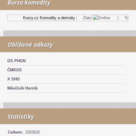
Burza komodity
Kurzy.cz
Komodity a deriváty
Zlato
Topný o
Oblíbené odkazy
OS PHGN
ČMKOS
X SHO
Měsíčník Horník
Statistiky
Celkem:
3303625