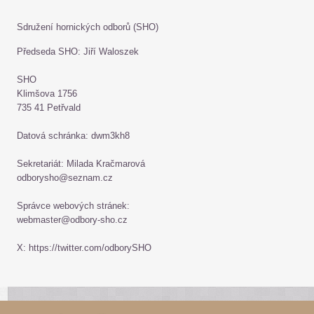
Sdružení hornických odborů (SHO)
Předseda SHO: Jiří Waloszek
SHO
Klimšova 1756
735 41 Petřvald
Datová schránka: dwm3kh8
Sekretariát: Milada Kračmarová
odborysho@seznam.cz
Správce webových stránek:
webmaster@odbory-sho.cz
X: https://twitter.com/odborySHO