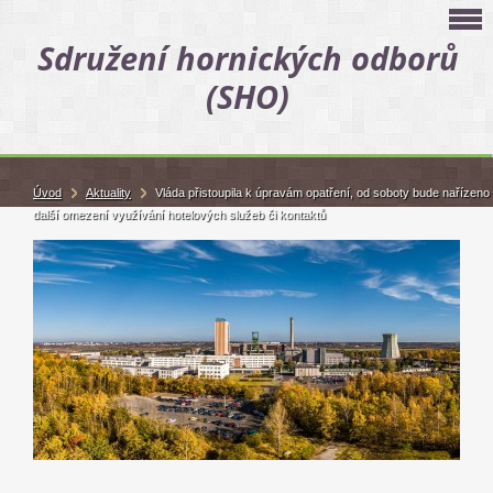
Sdružení hornických odborů
(SHO)
Úvod
Aktuality
Vláda přistoupila k úpravám opatření, od soboty bude nařízeno
další omezení využívání hotelových služeb či kontaktů