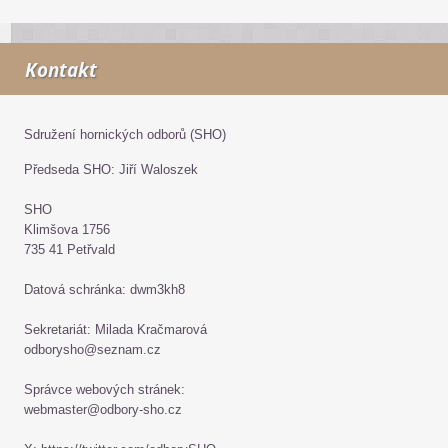
Kontakt
Sdružení hornických odborů (SHO)
Předseda SHO: Jiří Waloszek
SHO
Klimšova 1756
735 41 Petřvald
Datová schránka: dwm3kh8
Sekretariát: Milada Kračmarová
odborysho@seznam.cz
Správce webových stránek:
webmaster@odbory-sho.cz