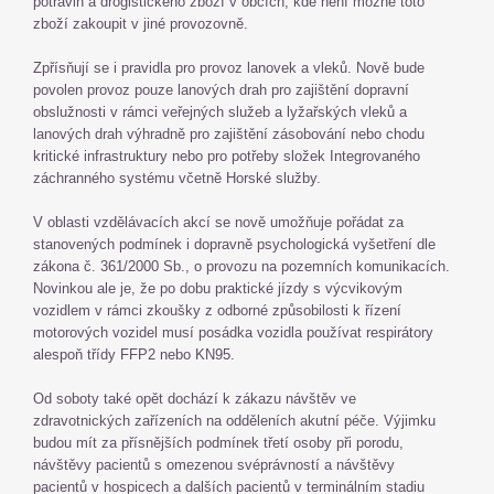
potravin a drogistického zboží v obcích, kde není možné toto
zboží zakoupit v jiné provozovně.
Zpřísňují se i pravidla pro provoz lanovek a vleků. Nově bude
povolen provoz pouze lanových drah pro zajištění dopravní
obslužnosti v rámci veřejných služeb a lyžařských vleků a
lanových drah výhradně pro zajištění zásobování nebo chodu
kritické infrastruktury nebo pro potřeby složek Integrovaného
záchranného systému včetně Horské služby.
V oblasti vzdělávacích akcí se nově umožňuje pořádat za
stanovených podmínek i dopravně psychologická vyšetření dle
zákona č. 361/2000 Sb., o provozu na pozemních komunikacích.
Novinkou ale je, že po dobu praktické jízdy s výcvikovým
vozidlem v rámci zkoušky z odborné způsobilosti k řízení
motorových vozidel musí posádka vozidla používat respirátory
alespoň třídy FFP2 nebo KN95.
Od soboty také opět dochází k zákazu návštěv ve
zdravotnických zařízeních na odděleních akutní péče. Výjimku
budou mít za přísnějších podmínek třetí osoby při porodu,
návštěvy pacientů s omezenou svéprávností a návštěvy
pacientů v hospicech a dalších pacientů v terminálním stadiu