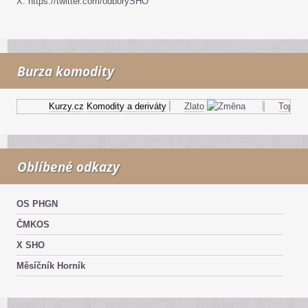
X: https://twitter.com/odborySHO
Burza komodity
Kurzy.cz
Komodity a deriváty
Zlato
Topný ole
Oblíbené odkazy
OS PHGN
ČMKOS
X SHO
Měsíčník Horník