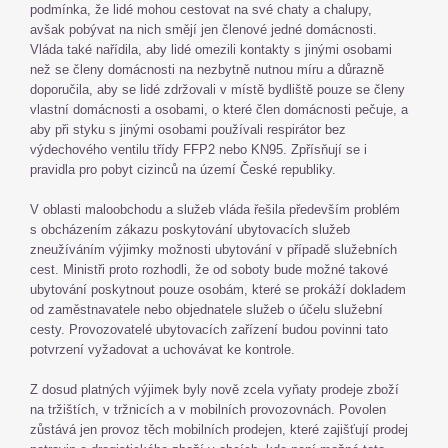
podmínka, že lidé mohou cestovat na své chaty a chalupy,
avšak pobývat na nich smějí jen členové jedné domácnosti.
Vláda také nařídila, aby lidé omezili kontakty s jinými osobami
než se členy domácnosti na nezbytně nutnou míru a důrazně
doporučila, aby se lidé zdržovali v místě bydliště pouze se členy
vlastní domácnosti a osobami, o které člen domácnosti pečuje, a
aby při styku s jinými osobami používali respirátor bez
výdechového ventilu třídy FFP2 nebo KN95. Zpřísňují se i
pravidla pro pobyt cizinců na území České republiky.
V oblasti maloobchodu a služeb vláda řešila především problém
s obcházením zákazu poskytování ubytovacích služeb
zneužíváním výjimky možnosti ubytování v případě služebních
cest. Ministři proto rozhodli, že od soboty bude možné takové
ubytování poskytnout pouze osobám, které se prokáží dokladem
od zaměstnavatele nebo objednatele služeb o účelu služební
cesty. Provozovatelé ubytovacích zařízení budou povinni tato
potvrzení vyžadovat a uchovávat ke kontrole.
Z dosud platných výjimek byly nově zcela vyňaty prodeje zboží
na tržištích, v tržnicích a v mobilních provozovnách. Povolen
zůstává jen provoz těch mobilních prodejen, které zajišťují prodej