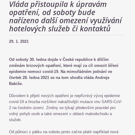
Vláda přistoupila k úpravám
opatření, od soboty bude
nařízeno další omezení využívání
hotelových služeb či kontaktů
29. 1. 2021
Od soboty 30. ledna dojde v České republice k dílčím
změnám krizových opatření, které mají za cíl omezit šíření
epidemie nemoci covid-19. Na mimořádném jednání ve
čtvrtek 28. ledna 2021 se na tom shodla vláda Andreje
Babiše.
Důvodem k přijetí nových opatření je nepříznivý vývoj epidemie
covid-19 a hrozba rozšíření nakažlivější mutace viru SARS-CoV-
2 na českém území. Změny se týkají především pravidel pro
volný pohyb osob a také omezení v oblasti maloobchodu a
služeb.
Od půlnoci z pátku na sobotu proto začne platit například nová