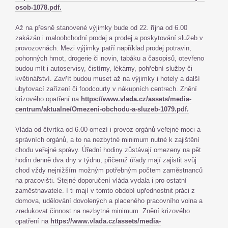
osob-1078.pdf.
Až na přesně stanovené výjimky bude od 22. října od 6.00
zakázán i maloobchodní prodej a prodej a poskytování služeb v
provozovnách. Mezi výjimky patří například prodej potravin,
pohonných hmot, drogerie či novin, tabáku a časopisů, otevřeno
budou mít i autoservisy, čistírny, lékárny, pohřební služby či
květinářství. Zavřít budou muset až na výjimky i hotely a další
ubytovací zařízení či foodcourty v nákupních centrech. Znění
krizového opatření na
https://www.vlada.cz/assets/media-
centrum/aktualne/Omezeni-obchodu-a-sluzeb-1079.pdf.
Vláda od čtvrtka od 6.00 omezí i provoz orgánů veřejné moci a
správních orgánů, a to na nezbytné minimum nutné k zajištění
chodu veřejné správy. Úřední hodiny zůstávají omezeny na pět
hodin denně dva dny v týdnu, přičemž úřady mají zajistit svůj
chod vždy nejnižším možným potřebným počtem zaměstnanců
na pracovišti. Stejné doporučení vláda vydala i pro ostatní
zaměstnavatele. I ti mají v tomto období upřednostnit práci z
domova, udělování dovolených a placeného pracovního volna a
zredukovat činnost na nezbytné minimum. Znění krizového
opatření na
https://www.vlada.cz/assets/media-