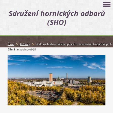
Sdružení hornických odborů
(SHO)
Úvod
Aktuality
Vláda rozhodla o dalším zpřísnění preventivních opatření proti
šíření nemoci covid-19