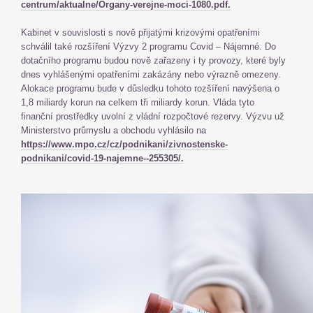
centrum/aktualne/Organy-verejne-moci-1080.pdf.
Kabinet v souvislosti s nově přijatými krizovými opatřeními
schválil také rozšíření Výzvy 2 programu Covid – Nájemné. Do
dotačního programu budou nově zařazeny i ty provozy, které byly
dnes vyhlášenými opatřeními zakázány nebo výrazně omezeny.
Alokace programu bude v důsledku tohoto rozšíření navýšena o
1,8 miliardy korun na celkem tři miliardy korun. Vláda tyto
finanční prostředky uvolní z vládní rozpočtové rezervy. Výzvu už
Ministerstvo průmyslu a obchodu vyhlásilo na
https://www.mpo.cz/cz/podnikani/zivnostenske-
podnikani/covid-19-najemne--255305/.