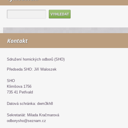
Kontakt
Sdružení hornických odborů (SHO)
Předseda SHO: Jiří Waloszek
SHO
Klimšova 1756
735 41 Petřvald
Datová schránka: dwm3kh8
Sekretariát: Milada Kračmarová
odborysho@seznam.cz