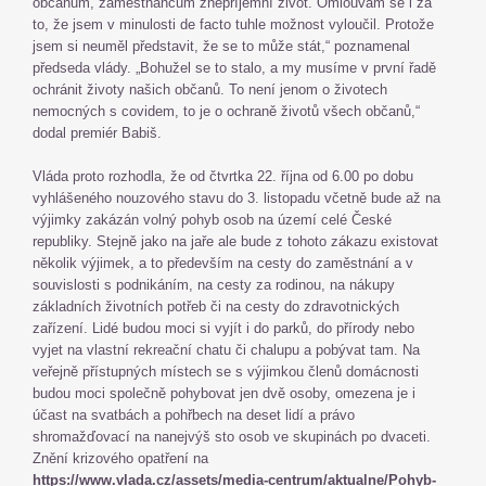
občanům, zaměstnancům znepříjemní život. Omlouvám se i za
to, že jsem v minulosti de facto tuhle možnost vyloučil. Protože
jsem si neuměl představit, že se to může stát,“ poznamenal
předseda vlády. „Bohužel se to stalo, a my musíme v první řadě
ochránit životy našich občanů. To není jenom o životech
nemocných s covidem, to je o ochraně životů všech občanů,“
dodal premiér Babiš.
Vláda proto rozhodla, že od čtvrtka 22. října od 6.00 po dobu
vyhlášeného nouzového stavu do 3. listopadu včetně bude až na
výjimky zakázán volný pohyb osob na území celé České
republiky. Stejně jako na jaře ale bude z tohoto zákazu existovat
několik výjimek, a to především na cesty do zaměstnání a v
souvislosti s podnikáním, na cesty za rodinou, na nákupy
základních životních potřeb či na cesty do zdravotnických
zařízení. Lidé budou moci si vyjít i do parků, do přírody nebo
vyjet na vlastní rekreační chatu či chalupu a pobývat tam. Na
veřejně přístupných místech se s výjimkou členů domácnosti
budou moci společně pohybovat jen dvě osoby, omezena je i
účast na svatbách a pohřbech na deset lidí a právo
shromažďovací na nanejvýš sto osob ve skupinách po dvaceti.
Znění krizového opatření na
https://www.vlada.cz/assets/media-centrum/aktualne/Pohyb-