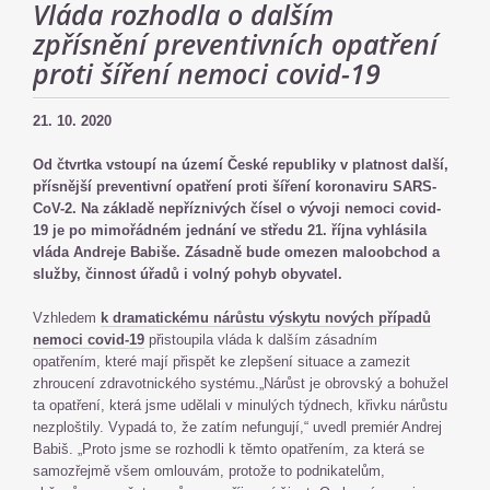
Vláda rozhodla o dalším
zpřísnění preventivních opatření
proti šíření nemoci covid-19
21. 10. 2020
Od čtvrtka vstoupí na území České republiky v platnost další,
přísnější preventivní opatření proti šíření koronaviru SARS-
CoV-2. Na základě nepříznivých čísel o vývoji nemoci covid-
19 je po mimořádném jednání ve středu 21. října vyhlásila
vláda Andreje Babiše. Zásadně bude omezen maloobchod a
služby, činnost úřadů i volný pohyb obyvatel.
Vzhledem
k dramatickému nárůstu výskytu nových případů
nemoci covid-19
přistoupila vláda k dalším zásadním
opatřením, které mají přispět ke zlepšení situace a zamezit
zhroucení zdravotnického systému.„Nárůst je obrovský a bohužel
ta opatření, která jsme udělali v minulých týdnech, křivku nárůstu
nezploštily. Vypadá to, že zatím nefungují,“ uvedl premiér Andrej
Babiš. „Proto jsme se rozhodli k těmto opatřením, za která se
samozřejmě všem omlouvám, protože to podnikatelům,