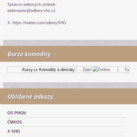
Správce webových stránek:
webmaster@odbory-sho.cz
X: https://twitter.com/odborySHO
Burza komodity
Kurzy.cz
Komodity a deriváty
Zlato
Topný ol
Oblíbené odkazy
OS PHGN
ČMKOS
X SHO