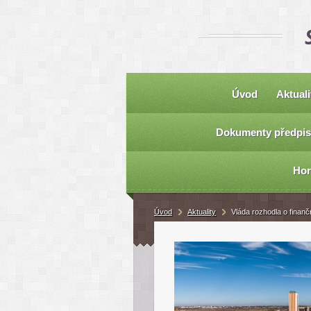
Úvod
Aktuali
Dokumenty předpis
Hor
Úvod
Aktuality
Vláda rozhodla o finan