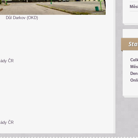
Měsí
Důl Darkov (OKD)
Sta
Cel
lády ČR
Měs
Den
Onl
lády ČR