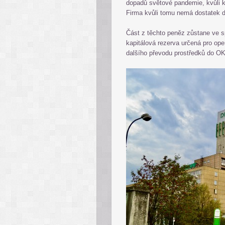
dopadů světové pandemie, kvůli k
Firma kvůli tomu nemá dostatek di
Část z těchto peněz zůstane ve s
kapitálová rezerva určená pro ope
dalšího převodu prostředků do O