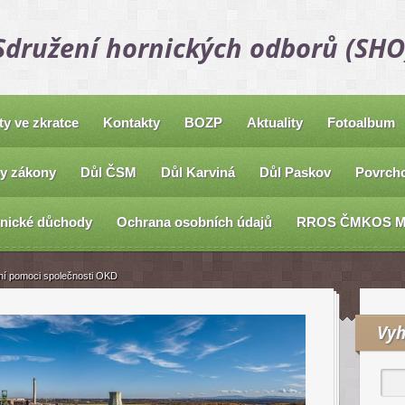
Sdružení hornických odborů (SHO
ty ve zkratce
Kontakty
BOZP
Aktuality
Fotoalbum
y zákony
Důl ČSM
Důl Karviná
Důl Paskov
Povrcho
nické důchody
Ochrana osobních údajů
RROS ČMKOS 
ční pomoci společnosti OKD
Vyh