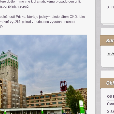
teré došlo mimo jiné k dramatickému propadu cen uhlí.
sponibilních zdrojů.
X: h
polečnosti Prisko, která je jediným akcionářem OKD, jako
rativní využití, pokud v budoucnu vyvstane nutnost
KD.
Bur
Kurzy.cz
Komodity a deriv
Obl
OS 
ČM
X S