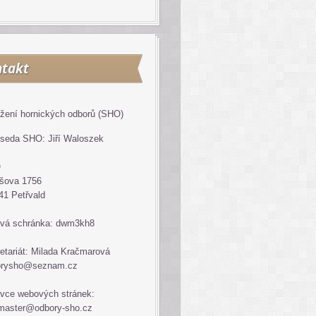
takt
žení hornických odborů (SHO)
seda SHO: Jiří Waloszek
O
šova 1756
41 Petřvald
vá schránka: dwm3kh8
etariát: Milada Kračmarová
orysho@seznam.cz
vce webových stránek:
master@odbory-sho.cz