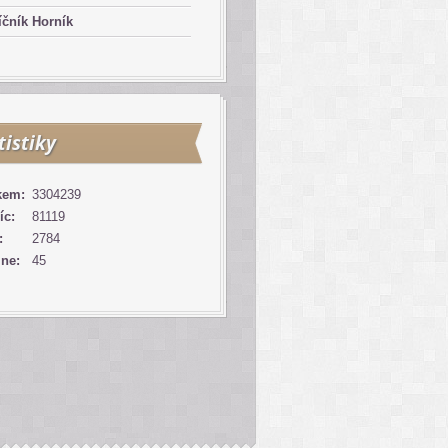
čník Horník
tistiky
kem:
3304239
íc:
81119
:
2784
ine:
45