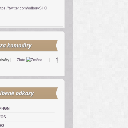
ttps://twitter.com/odborySHO
za komodity
áty
Zlato
Topný olej
Zemní plyn
íbené odkazy
PHGN
KOS
HO