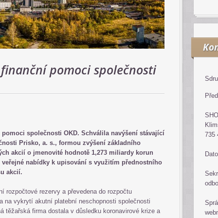
Kon
 finanční pomoci společnosti
Sdru
Před
SH
Klim
í pomoci společnosti OKD. Schválila navýšení stávající
735 
čnosti Prisko, a. s., formou zvýšení základního
ch akcií o jmenovité hodnotě 1,273 miliardy korun
Dato
 veřejné nabídky k upisování s využitím přednostního
u akcií.
Sekr
odb
ní rozpočtové rezervy a převedena do rozpočtu
ta na vykrytí akutní platební neschopnosti společnosti
Sprá
á těžařská firma dostala v důsledku koronavirové krize a
web