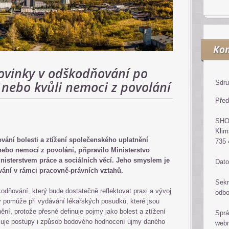
Kon
novinky v odškodňování po
nebo kvůli nemoci z povolání
Sdru
Před
SH
Klim
vání bolesti a ztížení společenského uplatnění
735 
bo nemocí z povolání, připravilo Ministerstvo
inisterstvem práce a sociálních věcí. Jeho smyslem je
Dato
vání v rámci pracovně-právních vztahů.
Sekr
dňování, který bude dostatečně reflektovat praxi a vývoj
odb
dy pomůže při vydávání lékařských posudků, které jsou
ní, protože přesně definuje pojmy jako bolest a ztížení
Sprá
uje postupy i způsob bodového hodnocení újmy daného
web