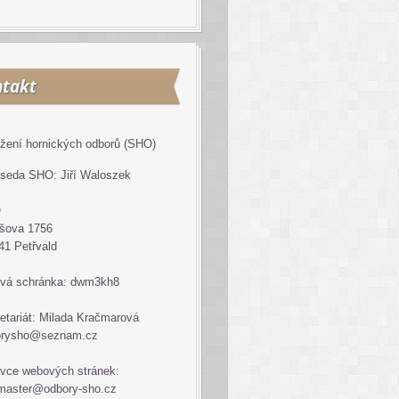
takt
žení hornických odborů (SHO)
seda SHO: Jiří Waloszek
O
šova 1756
41 Petřvald
vá schránka: dwm3kh8
etariát: Milada Kračmarová
orysho@seznam.cz
vce webových stránek:
master@odbory-sho.cz