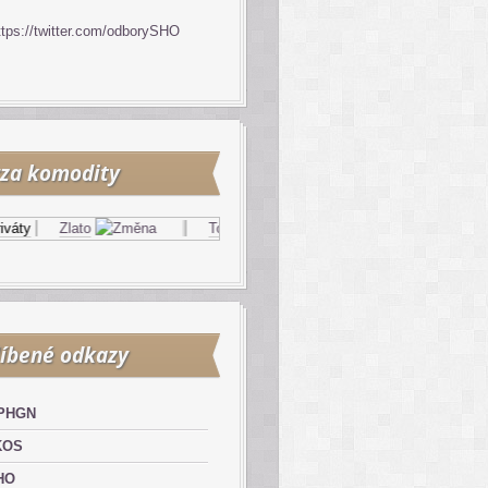
ttps://twitter.com/odborySHO
za komodity
áty
Zlato
Topný olej
Zemní plyn
íbené odkazy
PHGN
KOS
HO