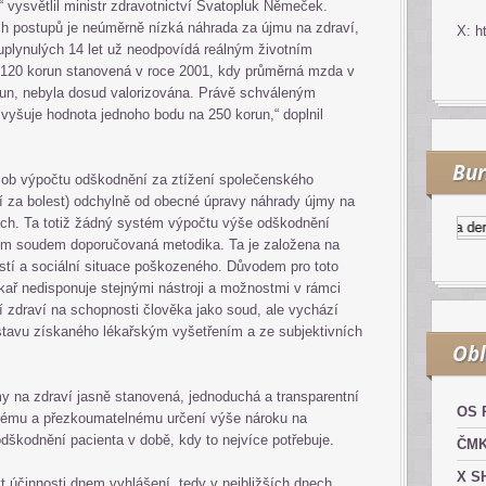
“ vysvětlil ministr zdravotnictví Svatopluk Němeček.
h postupů je neúměrně nízká náhrada za újmu na zdraví,
X: h
 uplynulých 14 let už neodpovídá reálným životním
120 korun stanovená v roce 2001, kdy průměrná mzda v
un, nebyla dosud valorizována. Právě schváleným
vyšuje hodnota jednoho bodu na 250 korun,“ doplnil
Bur
sob výpočtu odškodnění za ztížení společenského
ní za bolest) odchylně od obecné úpravy náhrady újmy na
ích. Ta totiž žádný systém výpočtu výše odškodnění
Kurzy.cz
Komodity a deriv
ším soudem doporučovaná metodika. Ta je založena na
stí a sociální situace poškozeného. Důvodem pro toto
lékař nedisponuje stejnými nástroji a možnostmi v rámci
zdraví na schopnosti člověka jako soud, ale vychází
stavu získaného lékařským vyšetřením a ze subjektivních
Obl
my na zdraví jasně stanovená, jednoduchá a transparentní
OS 
hlému a přezkoumatelnému určení výše nároku na
dškodnění pacienta v době, kdy to nejvíce potřebuje.
ČM
X S
 účinnosti dnem vyhlášení, tedy v nejbližších dnech.