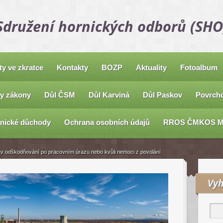
Sdružení hornických odborů (SHO
ty ve zkratce
Kontakty
BOZP
Aktuality
Fotoalbum
y zákony
Důl ČSM
Důl Karviná
Důl Paskov
Povrcho
nické důchody
Ochrana osobních údajů
RROS ČMKOS 
y v odškodňování po pracovním úrazu nebo kvůli nemoci z povolání
Vyh