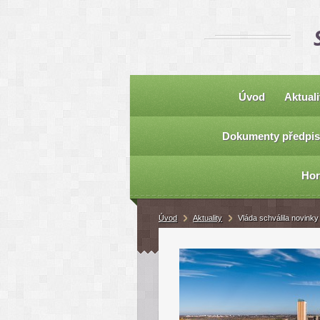
Úvod
Aktuali
Dokumenty předpis
Hor
Úvod
Aktuality
Vláda schválila novink