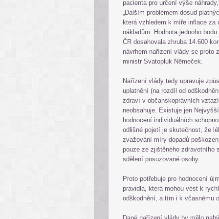
pacienta pro určení výše náhrady,
„Dalším problémem dosud platnýc
která vzhledem k míře inflace za
nákladům. Hodnota jednoho bodu 
ČR dosahovala zhruba 14.600 kor
návrhem nařízení vlády se proto z
ministr Svatopluk Němeček.
Nařízení vlády tedy upravuje způ
uplatnění (na rozdíl od odškodně
zdraví v občanskoprávních vztaz
neobsahuje. Existuje jen Nejvyš
hodnocení individuálních schopno
odlišné pojetí je skutečnost, že 
zvažování míry dopadů poškození 
pouze ze zjištěného zdravotního 
sdělení posuzované osoby.
Proto potřebuje pro hodnocení új
pravidla, která mohou vést k ryc
odškodnění, a tím i k včasnému o
Dané nařízení vlády by mělo nabýt