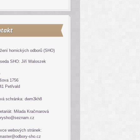
takt
žení hornických odborů (SHO)
seda SHO: Jiří Waloszek
O
šova 1756
41 Petřvald
vá schránka: dwm3kh8
etariát: Milada Kračmarová
orysho@seznam.cz
vce webových stránek:
master@odbory-sho.cz