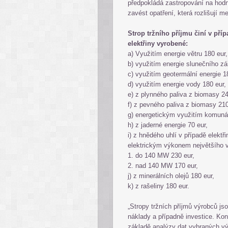
předpokládá zastropování na hodn
zavést opatření, která rozlišují m
Strop tržního příjmu činí v př
elektřiny vyrobené:
a) Využitím energie větru 180 eur,
b) využitím energie slunečního zá
c) využitím geotermální energie 1
d) využitím energie vody 180 eur,
e) z plynného paliva z biomasy 24
f) z pevného paliva z biomasy 210
g) energetickým využitím komuná
h) z jaderné energie 70 eur,
i) z hnědého uhlí v případě elekt
elektrickým výkonem největšího v
1. do 140 MW 230 eur,
2. nad 140 MW 170 eur,
j) z minerálních olejů 180 eur,
k) z rašeliny 180 eur.
„Stropy tržních příjmů výrobců js
náklady a případně investice. Kon
základě analýzy dat vybraných vý