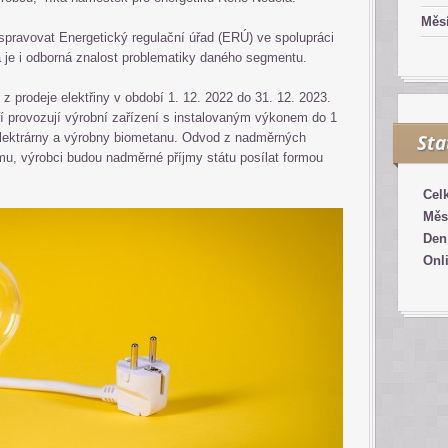
Měsí
pravovat Energetický regulační úřad (ERÚ) ve spolupráci
á je i odborná znalost problematiky daného segmentu.
z prodeje elektřiny v období 1. 12. 2022 do 31. 12. 2023.
ří provozují výrobní zařízení s instalovaným výkonem do 1
lektrárny a výrobny biometanu. Odvod z nadměrných
Sta
mu, výrobci budou nadměrné příjmy státu posílat formou
Cel
Měs
Den
Onl