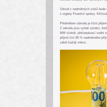
Odvod z nadměrných zisků bude s
s orgány Finanční správy. Klíčov
Předmětem odvodu je tržní příjem 
Z odvodu jsou vyňati výrobci, kte
MW včetně, přečerpávací vodní e
příjmů činí 90 % nadměrného příj
záloh každý měsíc.