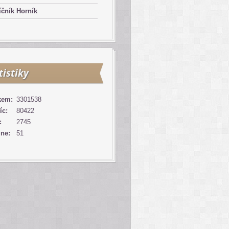
čník Horník
tistiky
kem:
3301538
íc:
80422
:
2745
ine:
51