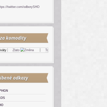
ttps://twitter.com/odborySHO
za komodity
ty
Zlato
Topný olej
Zemní plyn
íbené odkazy
PHGN
KOS
HO