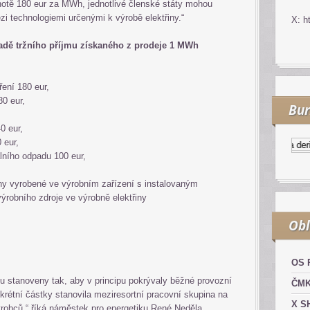
otě 180 eur za MWh, jednotlivé členské státy mohou
ezi technologiemi určenými k výrobě elektřiny.“
X: h
ípadě tržního příjmu získaného z prodeje 1 MWh
ření 180 eur,
80 eur,
Bur
0 eur,
 eur,
Kurzy.cz
Komodity a derivá
lního odpadu 100 eur,
řiny vyrobené ve výrobním zařízení s instalovaným
ýrobního zdroje ve výrobně elektřiny
Obl
OS 
ou stanoveny tak, aby v principu pokrývaly běžné provozní
ČM
krétní částky stanovila meziresortní pracovní skupina na
X S
robců,“ říká náměstek pro energetiku René Neděla.