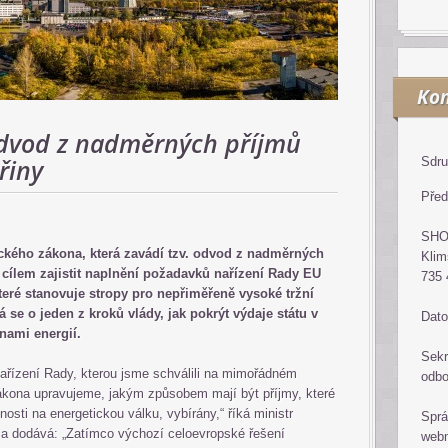
Kon
odvod z nadměrných příjmů
řiny
Sdru
Před
SH
ického zákona, která zavádí tzv. odvod z nadměrných
Klim
s cílem zajistit naplnění požadavků nařízení Rady EU
735 
teré stanovuje stropy pro nepřiměřeně vysoké tržní
á se o jeden z kroků vlády, jak pokrýt výdaje státu v
Dato
nami energií.
Sekr
nařízení Rady, kterou jsme schválili na mimořádném
odb
ákona upravujeme, jakým způsobem mají být příjmy, které
znosti na energetickou válku, vybírány,“ říká ministr
Sprá
 a dodává: „Zatímco výchozí celoevropské řešení
web