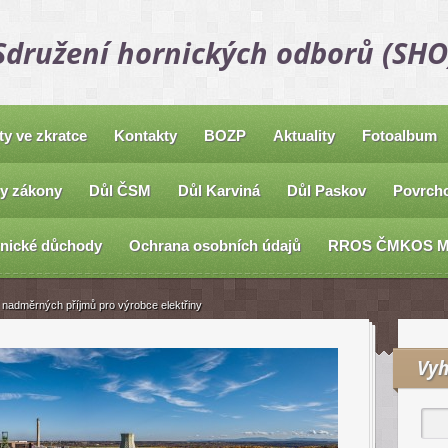
Sdružení hornických odborů (SHO
ty ve zkratce
Kontakty
BOZP
Aktuality
Fotoalbum
y zákony
Důl ČSM
Důl Karviná
Důl Paskov
Povrcho
nické důchody
Ochrana osobních údajů
RROS ČMKOS 
z nadměrných příjmů pro výrobce elektřiny
Vyh