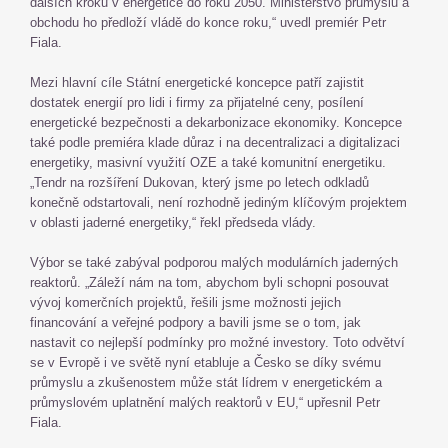
dalších kroků v energetice do roku 2050. Ministerstvo průmyslu a
obchodu ho předloží vládě do konce roku,“ uvedl premiér Petr
Fiala.
Mezi hlavní cíle Státní energetické koncepce patří zajistit
dostatek energií pro lidi i firmy za přijatelné ceny, posílení
energetické bezpečnosti a dekarbonizace ekonomiky. Koncepce
také podle premiéra klade důraz i na decentralizaci a digitalizaci
energetiky, masivní využití OZE a také komunitní energetiku.
„Tendr na rozšíření Dukovan, který jsme po letech odkladů
konečně odstartovali, není rozhodně jediným klíčovým projektem
v oblasti jaderné energetiky,“ řekl předseda vlády.
Výbor se také zabýval podporou malých modulárních jaderných
reaktorů. „Záleží nám na tom, abychom byli schopni posouvat
vývoj komerčních projektů, řešili jsme možnosti jejich
financování a veřejné podpory a bavili jsme se o tom, jak
nastavit co nejlepší podmínky pro možné investory. Toto odvětví
se v Evropě i ve světě nyní etabluje a Česko se díky svému
průmyslu a zkušenostem může stát lídrem v energetickém a
průmyslovém uplatnění malých reaktorů v EU,“ upřesnil Petr
Fiala.