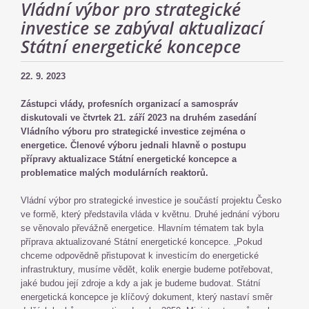
Vládní výbor pro strategické
investice se zabýval aktualizací
Státní energetické koncepce
22. 9. 2023
Zástupci vlády, profesních organizací a samospráv
diskutovali ve čtvrtek 21. září 2023 na druhém zasedání
Vládního výboru pro strategické investice zejména o
energetice. Členové výboru jednali hlavně o postupu
přípravy aktualizace Státní energetické koncepce a
problematice malých modulárních reaktorů.
Vládní výbor pro strategické investice je součástí projektu Česko
ve formě, který představila vláda v květnu. Druhé jednání výboru
se věnovalo převážně energetice. Hlavním tématem tak byla
příprava aktualizované Státní energetické koncepce. „Pokud
chceme odpovědně přistupovat k investicím do energetické
infrastruktury, musíme vědět, kolik energie budeme potřebovat,
jaké budou její zdroje a kdy a jak je budeme budovat. Státní
energetická koncepce je klíčový dokument, který nastaví směr