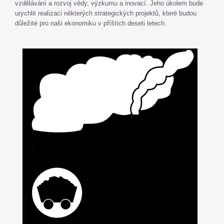
vzdělávání a rozvoj vědy, výzkumu a inovací. Jeho úkolem bude
urychlit realizaci některých strategických projektů, které budou
důležité pro naši ekonomiku v příštích deseti letech.