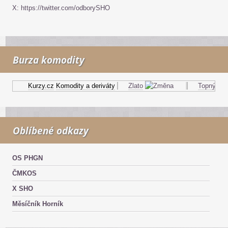
X: https://twitter.com/odborySHO
Burza komodity
Kurzy.cz
Komodity a deriváty
Zlato
Topný olej
Oblíbené odkazy
OS PHGN
ČMKOS
X SHO
Měsíčník Horník