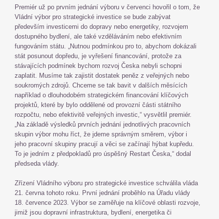
Premiér už po prvním jednání výboru v červenci hovořil o tom, že
Vládní výbor pro strategické investice se bude zabývat
především investicemi do dopravy nebo energetiky, rozvojem
dostupného bydlení, ale také vzděláváním nebo efektivním
fungováním státu. „Nutnou podmínkou pro to, abychom dokázali
stát posunout dopředu, je vyřešení financování, protože za
stávajících podmínek bychom rozvoj Česka nebyli schopni
zaplatit. Musíme tak zajistit dostatek peněz z veřejných nebo
soukromých zdrojů. Chceme se tak bavit v dalších měsících
například o dlouhodobém strategickém financování klíčových
projektů, které by bylo oddělené od provozní části státního
rozpočtu, nebo efektivitě veřejných investic,“ vysvětlil premiér.
„Na základě výsledků prvních jednání jednotlivých pracovních
skupin výbor mohu říct, že jdeme správným směrem, výbor i
jeho pracovní skupiny pracují a věci se začínají hýbat kupředu.
To je jedním z předpokladů pro úspěšný Restart Česka,“ dodal
předseda vlády.
Zřízení Vládního výboru pro strategické investice schválila vláda
21. června tohoto roku. První jednání proběhlo na Úřadu vlády
18. července 2023. Výbor se zaměřuje na klíčové oblasti rozvoje,
jimiž jsou dopravní infrastruktura, bydlení, energetika či