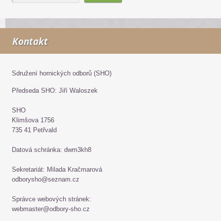
Kontakt
Sdružení hornických odborů (SHO)
Předseda SHO: Jiří Waloszek
SHO
Klimšova 1756
735 41 Petřvald
Datová schránka: dwm3kh8
Sekretariát: Milada Kračmarová
odborysho@seznam.cz
Správce webových stránek:
webmaster@odbory-sho.cz