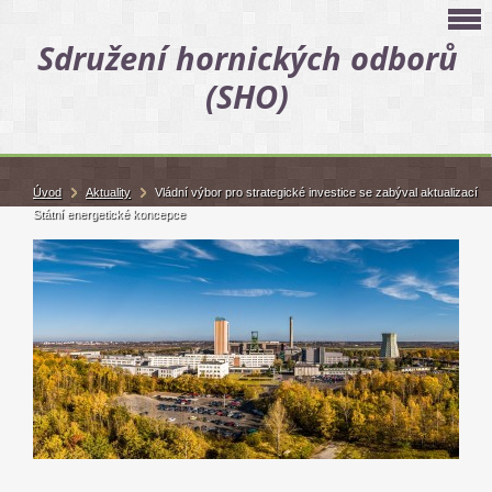
Sdružení hornických odborů
(SHO)
Úvod
Aktuality
Vládní výbor pro strategické investice se zabýval aktualizací
Státní energetické koncepce