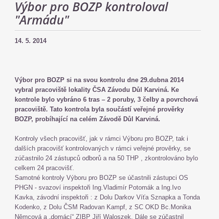
Výbor pro BOZP kontroloval
"Armádu"
14. 5. 2014
Výbor pro BOZP si na svou kontrolu dne 29.dubna 2014
vybral pracoviště lokality ČSA Závodu Důl Karviná. Ke
kontrole bylo vybráno 6 tras – 2 poruby, 3 čelby a povrchová
pracoviště. Tato kontrola byla součástí veřejné prověrky
BOZP, probíhající na celém Závodě Důl Karviná.
Kontroly všech pracovišť, jak v rámci Výboru pro BOZP, tak i
dalších pracovišť kontrolovaných v rámci veřejné prověrky, se
zúčastnilo 24 zástupců odborů a na 50 THP , zkontrolováno bylo
celkem 24 pracovišť.
Samotné kontroly Výboru pro BOZP se účastnili zástupci OS
PHGN - svazoví inspektoři Ing.Vladimír Potomák a Ing.Ivo
Kavka, závodní inspektoři : z Dolu Darkov Víťa Sznapka a Tonda
Kodenko, z Dolu ČSM Radovan Kampf, z SC OKD Bc.Monika
Němcová a „domácí“ ZIBP Jiří Waloszek. Dále se zúčastnil