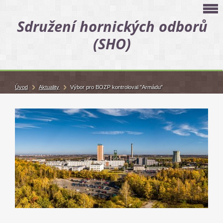
Sdružení hornických odborů
(SHO)
Úvod
Aktuality
Výbor pro BOZP kontroloval "Armádu"