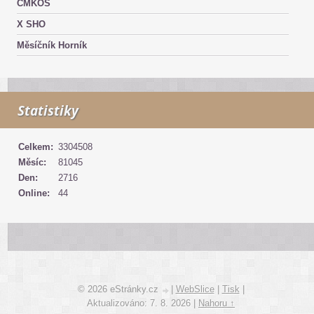
ČMKOS
X SHO
Měsíčník Horník
Statistiky
Celkem:
3304508
Měsíc:
81045
Den:
2716
Online:
44
© 2026 eStránky.cz
|
WebSlice
|
Tisk
|
Aktualizováno: 7. 8. 2026
|
Nahoru ↑