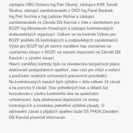
zástupce OBÚ Ostrava Ing.Petr Oborný, zástupce KHS Tomáš
Skulina, zástupci zaměstnavatele z OKD Ing.Pavel Beránek,
Ing.Petr Svrčina a Ing.Ladislav Rožnai a zástupci
zaměstnavatele ze Závodu Důl Karviná v čele s náměstkem pro
BOZP Ing Miroslavem Konečným a zástupci kontrolovaných
dodavatelských organizací. Celkem se na kontrole Výboru pro
BOZP podílelo 26 kontrolujících a zodpovědných zaměstnanců.
Výbor pro BOZP byl při ranním rozdělení tras seznámen se
současnou situací v BOZP, se stavem úrazovosti na Závodě Důl
Karviná i s výrobní situací.
Hlavní zaměření kontroly bylo na všeobecnou bezpečnost práce,
dodržování protipožárních opatření, stav cest pro chůzi a nošení
a používání osobních ochranných pracovních prostředků.
Na kontrolovaných trasách bylo zjištěno v dole celkem 14 závad
a na povrchu 9 závad. Stav jednotlivých tras a oblastí byl
konzultován v závěru kontrolního dne na společném
vyhodnocení, byla přednesena doporučení ze strany
kontrolujících a rozebrány jednotlivé zjištěné závady. O
odstranění závad a přijatých opatření bude OS PHGN Závodem
Důl Karviná písemně informován.