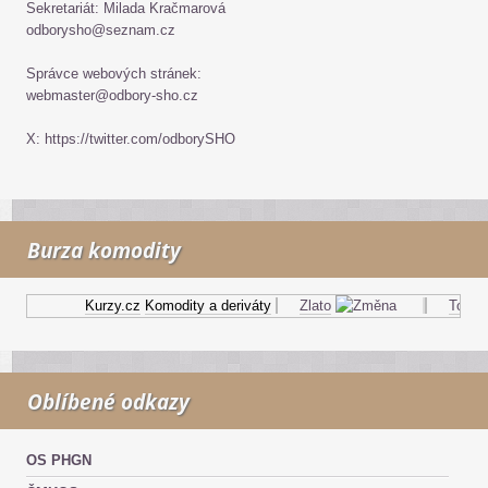
Sekretariát: Milada Kračmarová
odborysho@seznam.cz
Správce webových stránek:
webmaster@odbory-sho.cz
X: https://twitter.com/odborySHO
Burza komodity
Kurzy.cz
Komodity a deriváty
Zlato
Topný o
Oblíbené odkazy
OS PHGN