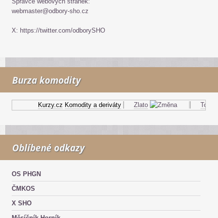
Správce webových stránek:
webmaster@odbory-sho.cz
X: https://twitter.com/odborySHO
Burza komodity
Kurzy.cz
Komodity a deriváty
Zlato
Topný o
Oblíbené odkazy
OS PHGN
ČMKOS
X SHO
Měsíčník Horník