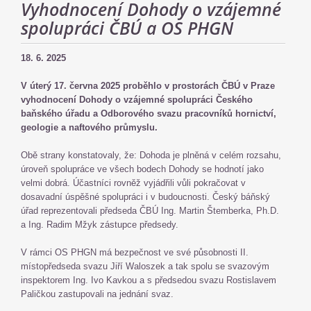
Vyhodnocení Dohody o vzájemné
spolupráci ČBÚ a OS PHGN
18. 6. 2025
V úterý 17. června 2025 proběhlo v prostorách ČBÚ v Praze
vyhodnocení Dohody o vzájemné spolupráci Českého
baňského úřadu a Odborového svazu pracovníků hornictví,
geologie a naftového průmyslu.
Obě strany konstatovaly, že: Dohoda je plněná v celém rozsahu,
úroveň spolupráce ve všech bodech Dohody se hodnotí jako
velmi dobrá. Účastníci rovněž vyjádřili vůli pokračovat v
dosavadní úspěšné spolupráci i v budoucnosti. Český báňský
úřad reprezentovali předseda ČBÚ Ing. Martin Štemberka, Ph.D.
a Ing. Radim Mžyk zástupce předsedy.
V rámci OS PHGN má bezpečnost ve své působnosti II.
místopředseda svazu Jiří Waloszek a tak spolu se svazovým
inspektorem Ing. Ivo Kavkou a s předsedou svazu Rostislavem
Paličkou zastupovali na jednání svaz.