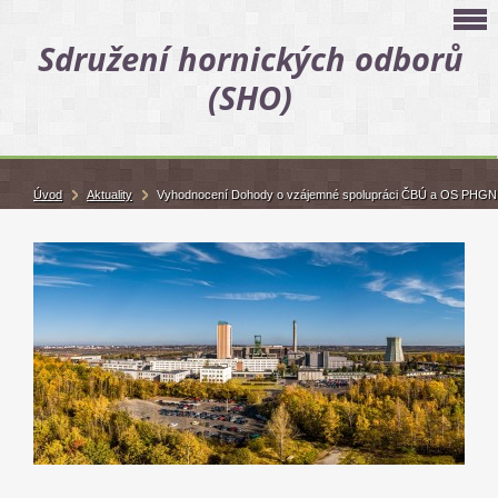
Sdružení hornických odborů
(SHO)
Úvod
Aktuality
Vyhodnocení Dohody o vzájemné spolupráci ČBÚ a OS PHGN