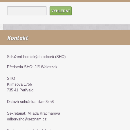
Kontakt
Sdružení hornických odborů (SHO)
Předseda SHO: Jiří Waloszek
SHO
Klimšova 1756
735 41 Petřvald
Datová schránka: dwm3kh8
Sekretariát: Milada Kračmarová
odborysho@seznam.cz