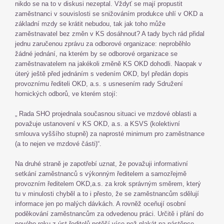
nikdo se na to v diskusi nezeptal. Vždyť se mají propustit
zaměstnanci v souvislosti se snižováním produkce uhlí v OKD a
základní mzdy se krátit nebudou, tak jak toho může
zaměstnavatel bez změn v KS dosáhnout? A tady bych rád přidal
jednu zaručenou zprávu za odborové organizace: neproběhlo
žádné jednání, na kterém by se odborové organizace se
zaměstnavatelem na jakékoli změně KS OKD dohodli. Naopak v
úterý ještě před jednáním s vedením OKD, byl předán dopis
provoznímu řediteli OKD, a.s. s usnesením rady Sdružení
hornických odborů, ve kterém stojí:
„ Rada SHO projednala současnou situaci ve mzdové oblasti a
považuje ustanovení v KS OKD, a.s. a KSVS (kolektivní
smlouva vyššího stupně) za naprosté minimum pro zaměstnance
(a to nejen ve mzdové části)“.
Na druhé straně je zapotřebí uznat, že považuji informativní
setkání zaměstnanců s výkonným ředitelem a samozřejmě
provozním ředitelem OKD,a.s. za krok správným směrem, který
tu v minulosti chyběl a to i přesto, že se zaměstnancům sdělují
informace jen po malých dávkách. A rovněž oceňují osobní
poděkování zaměstnancům za odvedenou práci. Určitě i přání do
nového roku z úst ředitelů potěší více než plakát na nástěnce.