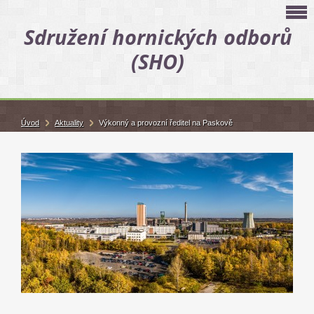
Sdružení hornických odborů
(SHO)
Úvod
Aktuality
Výkonný a provozní ředitel na Paskově