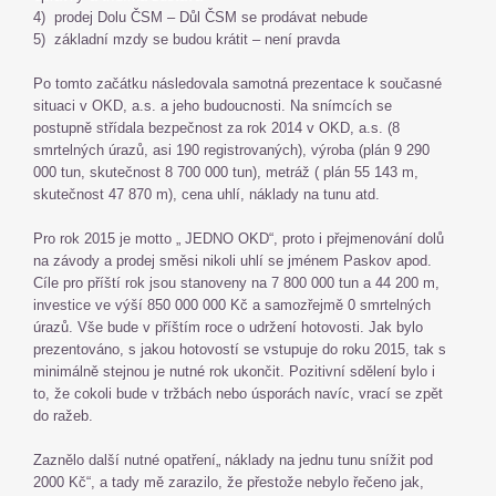
4) prodej Dolu ČSM – Důl ČSM se prodávat nebude
5) základní mzdy se budou krátit – není pravda
Po tomto začátku následovala samotná prezentace k současné
situaci v OKD, a.s. a jeho budoucnosti. Na snímcích se
postupně střídala bezpečnost za rok 2014 v OKD, a.s. (8
smrtelných úrazů, asi 190 registrovaných), výroba (plán 9 290
000 tun, skutečnost 8 700 000 tun), metráž ( plán 55 143 m,
skutečnost 47 870 m), cena uhlí, náklady na tunu atd.
Pro rok 2015 je motto „ JEDNO OKD“, proto i přejmenování dolů
na závody a prodej směsi nikoli uhlí se jménem Paskov apod.
Cíle pro příští rok jsou stanoveny na 7 800 000 tun a 44 200 m,
investice ve výší 850 000 000 Kč a samozřejmě 0 smrtelných
úrazů. Vše bude v příštím roce o udržení hotovosti. Jak bylo
prezentováno, s jakou hotovostí se vstupuje do roku 2015, tak s
minimálně stejnou je nutné rok ukončit. Pozitivní sdělení bylo i
to, že cokoli bude v tržbách nebo úsporách navíc, vrací se zpět
do ražeb.
Zaznělo další nutné opatření„ náklady na jednu tunu snížit pod
2000 Kč“, a tady mě zarazilo, že přestože nebylo řečeno jak,