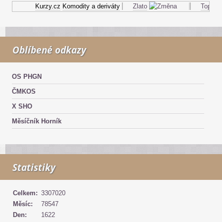
Kurzy.cz
Komodity a deriváty
Zlato
Topný ol
Oblíbené odkazy
OS PHGN
ČMKOS
X SHO
Měsíčník Horník
Statistiky
Celkem:
3307020
Měsíc:
78547
Den:
1622