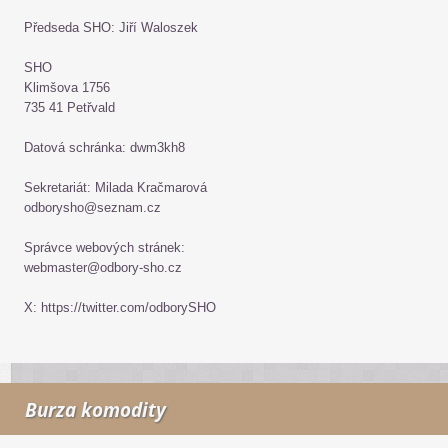
Předseda SHO: Jiří Waloszek
SHO
Klimšova 1756
735 41 Petřvald
Datová schránka: dwm3kh8
Sekretariát: Milada Kračmarová
odborysho@seznam.cz
Správce webových stránek:
webmaster@odbory-sho.cz
X: https://twitter.com/odborySHO
Burza komodity