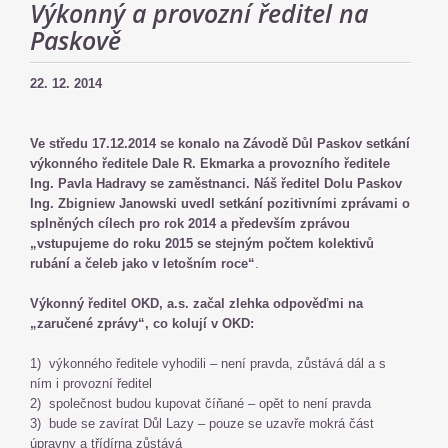
Výkonný a provozní ředitel na
Paskově
22. 12. 2014
Ve středu 17.12.2014 se konalo na Závodě Důl Paskov setkání
výkonného ředitele Dale R. Ekmarka a provozního ředitele
Ing. Pavla Hadravy se zaměstnanci. Náš ředitel Dolu Paskov
Ing. Zbigniew Janowski uvedl setkání pozitivními zprávami o
splněných cílech pro rok 2014 a především zprávou
„vstupujeme do roku 2015 se stejným počtem kolektivů
rubání a čeleb jako v letošním roce“
.
Výkonný ředitel OKD, a.s. začal zlehka odpověďmi na
„zaručené zprávy“, co kolují v OKD:
1) výkonného ředitele vyhodili – není pravda, zůstává dál a s
ním i provozní ředitel
2) společnost budou kupovat číňané – opět to není pravda
3) bude se zavírat Důl Lazy – pouze se uzavře mokrá část
úpravny a třídírna zůstává