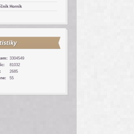
čník Horník
tistiky
kem:
3304549
íc:
81032
:
2685
ine:
55