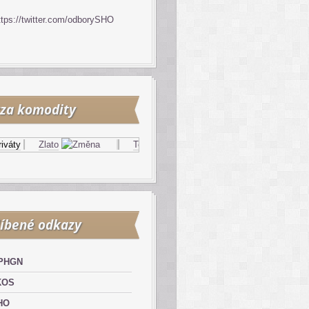
ttps://twitter.com/odborySHO
za komodity
y
Zlato
Topný olej
Zemní plyn
íbené odkazy
PHGN
KOS
HO