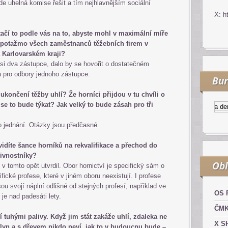
 uhelná komise řešit a tím nejhlavnějším sociální
X: h
ačí to podle vás na to, abyste mohl v maximální míře
, potažmo všech zaměstnanců těžebních firem v
Karlovarském kraji?
i dva zástupce, dalo by se hovořit o dostatečném
a pro odbory jednoho zástupce.
Bur
končení těžby uhlí? Že horníci přijdou v tu chvíli o
 se to bude týkat? Jak velký to bude zásah pro tři
Kurzy.cz
Komodity a derivát
 jednání. Otázky jsou předčasné.
 vidíte šance horníků na rekvalifikace a přechod do
ivnostníky?
Obl
 tomto opět utvrdil. Obor hornictví je specifický sám o
ické profese, které v jiném oboru neexistují. I profese
ou svojí náplní odlišné od stejných profesí, například ve
OS 
je nad padesáti lety.
ČM
 tuhými palivy. Když jim stát zakáže uhlí, zdaleka ne
X S
lyn a s dřevem nikdo neví, jak to v budoucnu bude –