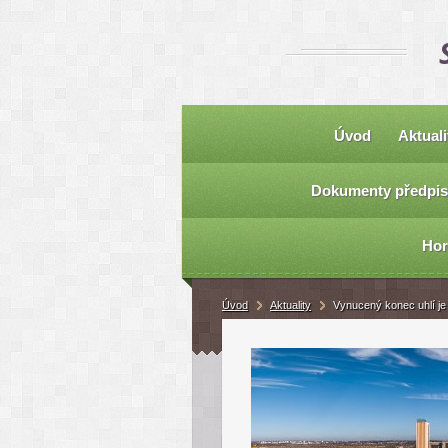
Úvod
Aktuali
Dokumenty předpis
Hor
Úvod
Aktuality
Vynucený konec uhlí j