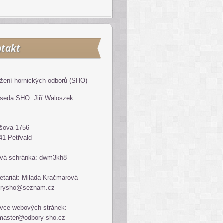
takt
žení hornických odborů (SHO)
seda SHO: Jiří Waloszek
O
šova 1756
41 Petřvald
vá schránka: dwm3kh8
etariát: Milada Kračmarová
orysho@seznam.cz
vce webových stránek:
master@odbory-sho.cz