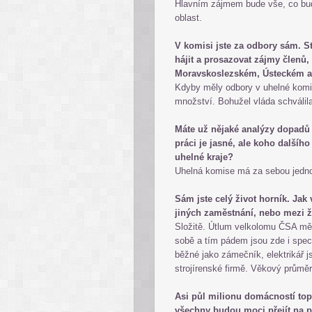
Hlavním zájmem bude vše, co bude
oblast.
V komisi jste za odbory sám. St
hájit a prosazovat zájmy členů
Moravskoslezském, Ústeckém a 
Kdyby měly odbory v uhelné komis
množství. Bohužel vláda schválil
Máte už nějaké analýzy dopadů u
práci je jasné, ale koho dalšího
uhelné kraje?
Uhelná komise má za sebou jedno
Sám jste celý život horník. Jak
jiných zaměstnání, nebo mezi ž
Složitě. Útlum velkolomu ČSA mě v
sobě a tím pádem jsou zde i specif
běžné jako zámečník, elektrikář js
strojírenské firmě. Věkový průměr 
Asi půl milionu domácností topí
všechny budou moci přejít na p