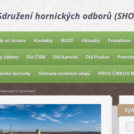
Sdružení hornických odborů (SHO
ty ve zkratce
Kontakty
BOZP
Aktuality
Fotoalbum
y zákony
Důl ČSM
Důl Karviná
Důl Paskov
Povrcho
nické důchody
Ochrana osobních údajů
RROS ČMKOS 
e nebezpečný experiment
Vyh