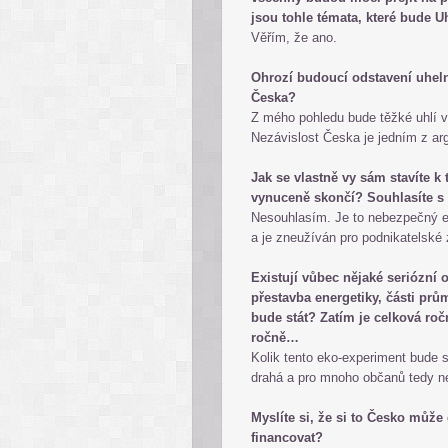
jsou tohle témata, které bude U
Věřím, že ano.
Ohrozí budoucí odstavení uheln
Česka?
Z mého pohledu bude těžké uhlí v
Nezávislost Česka je jedním z ar
Jak se vlastně vy sám stavíte k
vynuceně skončí? Souhlasíte s
Nesouhlasím. Je to nebezpečný e
a je zneužíván pro podnikatelské
Existují vůbec nějaké seriózní 
přestavba energetiky, části prů
bude stát? Zatím je celková ro
ročně…
Kolik tento eko-experiment bude s
drahá a pro mnoho občanů tedy n
Myslíte si, že si to Česko může
financovat?