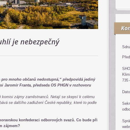
Kon
hlí je nebezpečný
Sdru
Před
SH
Klim
 a pro mnoho občanů nedostupná,“ předpovídá jediný
735 
si Jaromír Franta, předseda OS PHGN v rozhovoru
Dato
é komisi zájmy zaměstnanců. Netají se skepsí k celému
ává se dalšího zadlužení České republiky, které to podle
Sekr
odb
moravskou konfederaci odborových svazů. Co bude při
Sprá
ím zájmem?
web