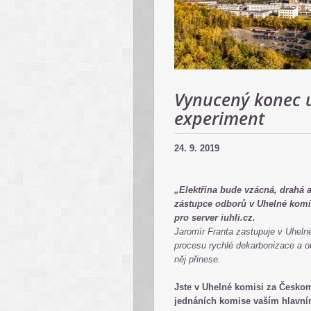
Vynucený konec u
experiment
24. 9. 2019
„Elektřina bude vzácná, drahá
zástupce odborů v Uhelné komi
pro server iuhli.cz.
Jaromír Franta zastupuje v Uheln
procesu rychlé dekarbonizace a ob
něj přinese.
Jste v Uhelné komisi za Česko
jednáních komise vaším hlavn