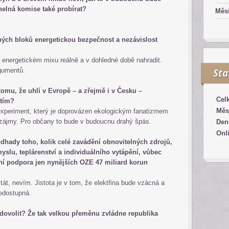
helná komise také probírat?
Měsí
ých bloků energetickou bezpečnost a nezávislost
 energetickém mixu reálně a v dohledné době nahradit.
gumentů.
Sta
 tomu, že uhlí v Evropě – a zřejmě i v Česku –
Cel
 tím?
Měs
xperiment, který je doprovázen ekologickým fanatizmem
 zájmy. Pro občany to bude v budoucnu drahý špás.
Den
Onl
odhady toho, kolik celé zavádění obnovitelných zdrojů,
myslu, teplárenství a individuálního vytápění, vůbec
ční podpora jen nynějších OZE 47 miliard korun
tát, nevím. Jistota je v tom, že elektřina bude vzácná a
edostupná.
 dovolit? Že tak velkou přeměnu zvládne republika