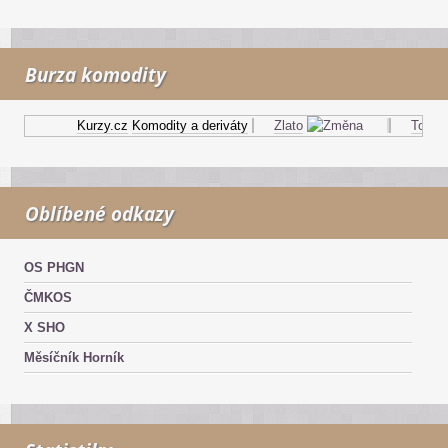
Burza komodity
Kurzy.cz
Komodity a deriváty
Zlato
Topný o
Oblíbené odkazy
OS PHGN
ČMKOS
X SHO
Měsíčník Horník