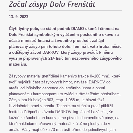
Začal zásyp Dolu Frenštát
13. 9. 2023
Čtyři týdny poté, co státní podnik DIAMO ukončil činnost na
Dole Frenštát symbolickým vytěžením posledního okovu za
účasti ministrů financí a životního prostředí, zahájil
plánovaný zásyp jam tohoto dolu. Ten má trvat zhruba měsíc
a odštěpný závod DARKOV, který zásyp provádí, k němu
využije připravených 214 tisíc tun nezpevněného zásypového
materiálu.
Zásypový materiál (netříděné kamenivo frakce 0–180 mm), který
tvoří největší část zásypových hmot, navážel DARKOV do
areálu od loňského července do letošního února a oproti
plánovanému harmonogramu to zvládl s tříměsíčním předstihem.
Zásyp jam hlubokých 903, resp. 1 088 m, je hlavní fází
likvidačních prací v areálu. Technickou stránku prací přiblížil
ředitel odštěpného závodu DARKOV Ing. Josef Lazárek: „Ke
každé ze šachetních budov jsme přivedli dopravníkové pásy, na
které nakládáme připravený materiál z úložné plochy zde v
areálu. Pásy mají délku 70 m a ústí přímo do jednotlivých jam.