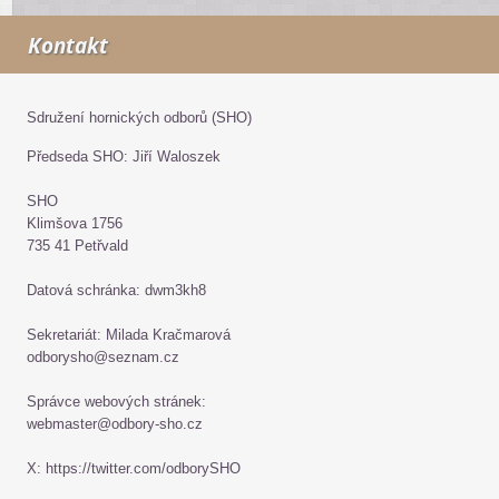
Kontakt
Sdružení hornických odborů (SHO)
Předseda SHO: Jiří Waloszek
SHO
Klimšova 1756
735 41 Petřvald
Datová schránka: dwm3kh8
Sekretariát: Milada Kračmarová
odborysho@seznam.cz
Správce webových stránek:
webmaster@odbory-sho.cz
X: https://twitter.com/odborySHO