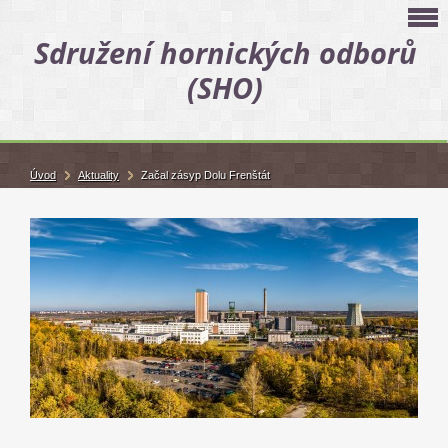
Sdružení hornických odborů
(SHO)
Úvod
Aktuality
Začal zásyp Dolu Frenštát