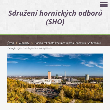
Sdružení hornických odborů
(SHO)
Úvod
Aktuality
Začíná rekonstrukce mostu přes Stonávku. Ve Stonavě
čekejte výrazné dopravní komplikace