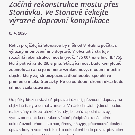
Začíná rekonstrukce mostu přes
Stonávku. Ve Stonavě čekejte
výrazné dopravní komplikace
8. 4. 2026
Řidiči projíždějící Stonavou by měli od 8. dubna počítat s
výraznými omezeními v dopravě. V obci totiž startuje
rozsáhlá rekonstrukce mostu (ev. č. 475 007 na silnici II/475),
která potrvá až do 28. srpna. Stávající most bude kompletně
zdemolován a na jeho místě vznikne nový, moderní mostní
objekt, který zajistí bezpečné a dlouhodobě spolehlivé
přemostění toku Stonávky. Po celou dobu rekonstrukce bude
silnice zcela uzavřena.
Od půlky března stavbaři připravují území, převedení dopravy na
objízdné trasy a demolici mostu. V následujících týdnech budou
realizovány mikropilotové základy, betonáž spodní stavby,
výstavba nosné konstrukce včetně předpínání a následné
dokončovací práce – izolace, římsy, zásypy, přechodové desky i
úprava koryta vodního toku. Po dokončení bude provoz převeden