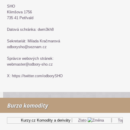
SHO
Klimšova 1756
735 41 Petřvald
Datová schránka: dwm3kh8
Sekretariát: Milada Kračmarová
odborysho@seznam.cz
Správce webových stránek:
webmaster@odbory-sho.cz
X: https://twitter.com/odborySHO
Burza komodity
Kurzy.cz
Komodity a deriváty
Zlato
Topný ol