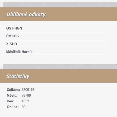
Oblíbené odkazy
OS PHGN
ČMKOS
X SHO
Měsíčník Horník
Statistiky
Celkem:
3306163
Měsíc:
79799
Den:
1832
Online:
30