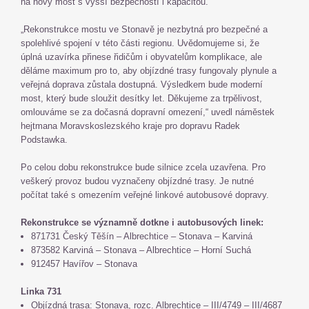
na nový most s vyšší bezpečností i kapacitou.
„Rekonstrukce mostu ve Stonavě je nezbytná pro bezpečné a
spolehlivé spojení v této části regionu. Uvědomujeme si, že
úplná uzavírka přinese řidičům i obyvatelům komplikace, ale
děláme maximum pro to, aby objízdné trasy fungovaly plynule a
veřejná doprava zůstala dostupná. Výsledkem bude moderní
most, který bude sloužit desítky let. Děkujeme za trpělivost,
omlouváme se za dočasná dopravní omezení,“ uvedl náměstek
hejtmana Moravskoslezského kraje pro dopravu Radek
Podstawka.
Po celou dobu rekonstrukce bude silnice zcela uzavřena. Pro
veškerý provoz budou vyznačeny objízdné trasy. Je nutné
počítat také s omezením veřejné linkové autobusové dopravy.
Rekonstrukce se významně dotkne i autobusových linek:
871731 Český Těšín – Albrechtice – Stonava – Karviná
873582 Karviná – Stonava – Albrechtice – Horní Suchá
912457 Havířov – Stonava
Linka 731
Objízdná trasa: Stonava, rozc. Albrechtice – III/4749 – III/4687