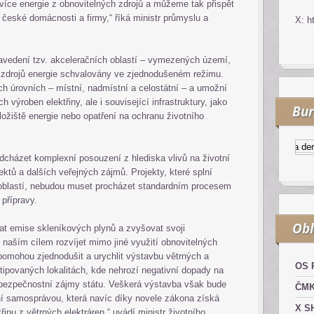
více energie z obnovitelných zdrojů a můžeme tak přispět
o české domácnosti a firmy,“ říká ministr průmyslu a
X: h
 zavedení tzv. akceleračních oblastí – vymezených území,
 zdrojů energie schvalovány ve zjednodušeném režimu.
ch úrovních – místní, nadmístní a celostátní – a umožní
 výroben elektřiny, ale i související infrastruktury, jako
Bur
 úložiště energie nebo opatření na ochranu životního
Kurzy.cz
Komodity a derivát
dcházet komplexní posouzení z hlediska vlivů na životní
ektů a dalších veřejných zájmů. Projekty, které splní
oblastí, nebudou muset procházet standardním procesem
přípravy.
Obl
vat emise skleníkových plynů a zvyšovat svoji
e naším cílem rozvíjet mimo jiné využití obnovitelných
pomohou zjednodušit a urychlit výstavbu větrných a
OS 
tipovaných lokalitách, kde nehrozí negativní dopady na
na bezpečnostní zájmy státu. Veškerá výstavba však bude
ČM
í samosprávou, která navíc díky novele zákona získá
X S
inu z větrných elektráren,“ uvádí ministr životního