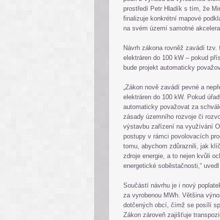
prostředí Petr Hladík s tím, že Mi
finalizuje konkrétní mapové podkl
na svém území samotné akcelera
Návrh zákona rovněž zavádí tzv. f
elektráren do 100 kW – pokud př
bude projekt automaticky považo
„Zákon nově zavádí pevné a nepře
elektráren do 100 kW. Pokud úřad
automaticky považovat za schvál
zásady územního rozvoje či rozvo
výstavbu zařízení na využívání OZ
postupy v rámci povolovacích pro
tomu, abychom zdůraznili, jak klí
zdroje energie, a to nejen kvůli o
energetické soběstačnosti,“ uvedl
Součástí návrhu je i nový poplate
za vyrobenou MWh. Většina výnos
dotčených obcí, čímž se posílí s
Zákon zároveň zajišťuje transpoz