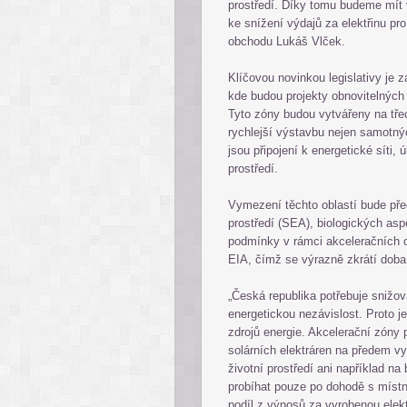
prostředí. Díky tomu budeme mít 
ke snížení výdajů za elektřinu pr
obchodu Lukáš Vlček.
Klíčovou novinkou legislativy je
kde budou projekty obnovitelných
Tyto zóny budou vytvářeny na tře
rychlejší výstavbu nejen samotných
jsou připojení k energetické síti,
prostředí.
Vymezení těchto oblastí bude pře
prostředí (SEA), biologických asp
podmínky v rámci akceleračních 
EIA, čímž se výrazně zkrátí doba 
„Česká republika potřebuje snižo
energetickou nezávislost. Proto j
zdrojů energie. Akcelerační zóny 
solárních elektráren na předem vy
životní prostředí ani například 
probíhat pouze po dohodě s místn
podíl z výnosů za vyrobenou elektř