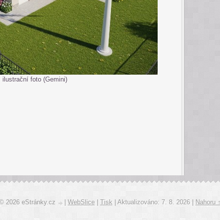
ilustrační foto (Gemini)
© 2026 eStránky.cz
|
WebSlice
|
Tisk
|
Aktualizováno: 7. 8. 2026
|
Nahoru 