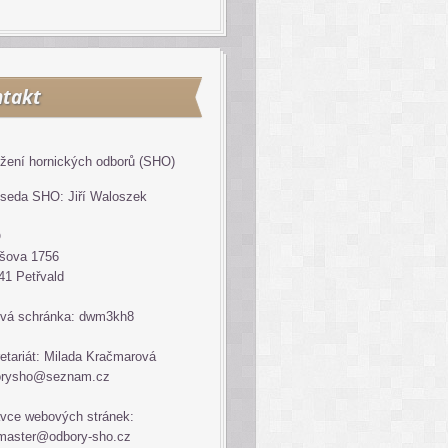
takt
žení hornických odborů (SHO)
seda SHO: Jiří Waloszek
O
šova 1756
41 Petřvald
vá schránka: dwm3kh8
etariát: Milada Kračmarová
orysho@seznam.cz
vce webových stránek:
master@odbory-sho.cz