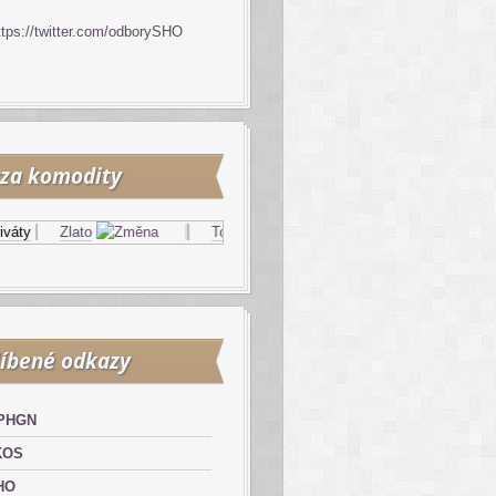
ttps://twitter.com/odborySHO
za komodity
y
Zlato
Topný olej
Zemní plyn
íbené odkazy
PHGN
KOS
HO