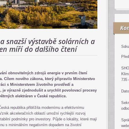
Kon
 a snazší výstavbě solárních a
en míří do dalšího čtení
Sdru
Před
SH
vání obnovitelných zdrojů energie v prvním čtení
Klim
 Cílem nového zákona, který připravilo Ministerstvo
735 
ci s Ministerstvem životního prostředí a
, je výrazně zjednodušit a urychlit povolovací procesy
Dato
větrných elektráren v České republice.
Sekr
Česká republika přiblížila modernímu a efektivnímu
odb
Vznik akceleračních oblastí umožní rychlejší rozvoj
abilní podmínky pro investory. Půjde o lokality, které mají
Sprá
řinu s minimálním negativním dopadem na životní
web