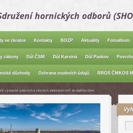
Sdružení hornických odborů (SHO
ty ve zkratce
Kontakty
BOZP
Aktuality
Fotoalbum
y zákony
Důl ČSM
Důl Karviná
Důl Paskov
Povrcho
nické důchody
Ochrana osobních údajů
RROS ČMKOS 
zší výstavbě solárních a větrných elektráren míří do dalšího čtení
Vyh