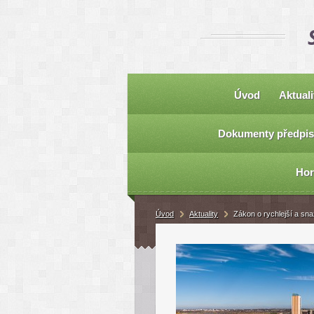
Úvod
Aktuali
Dokumenty předpis
Hor
Úvod
Aktuality
Zákon o rychlejší a sna