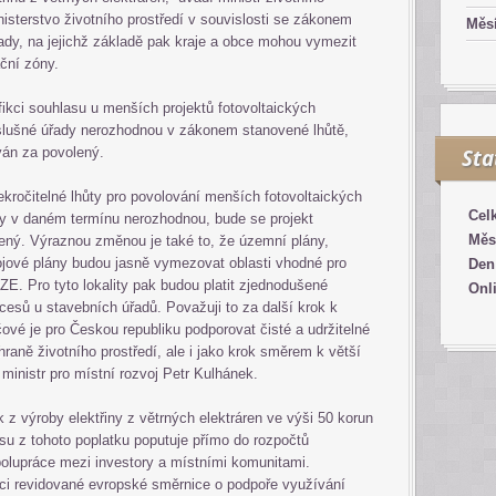
nisterstvo životního prostředí v souvislosti se zákonem
Měsí
ady, na jejichž základě pak kraje a obce mohou vymezit
ční zóny.
ikci souhlasu u menších projektů fotovoltaických
íslušné úřady nerozhodnou v zákonem stanovené lhůtě,
ván za povolený.
Sta
kročitelné lhůty pro povolování menších fotovoltaických
Cel
y v daném termínu nerozhodnou, bude se projekt
Měs
ený. Výraznou změnou je také to, že územní plány,
jové plány budou jasně vymezovat oblasti vhodné pro
Den
E. Pro tyto lokality pak budou platit zjednodušené
Onl
cesů u stavebních úřadů. Považuji to za další krok k
čové je pro Českou republiku podporovat čisté a udržitelné
chraně životního prostředí, ale i jako krok směrem k větší
 ministr pro místní rozvoj Petr Kulhánek.
k z výroby elektřiny z větrných elektráren ve výši 50 korun
u z tohoto poplatku poputuje přímo do rozpočtů
polupráce mezi investory a místními komunitami.
ici revidované evropské směrnice o podpoře využívání