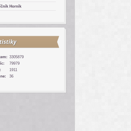
čník Horník
tistiky
kem:
3305879
íc:
79979
:
1911
ine:
36