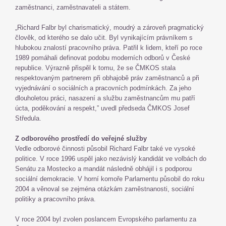
zaměstnanci, zaměstnavateli a státem.
„Richard Falbr byl charismatický, moudrý a zároveň pragmatický
člověk, od kterého se dalo učit. Byl vynikajícím právníkem s
hlubokou znalostí pracovního práva. Patřil k lidem, kteří po roce
1989 pomáhali definovat podobu moderních odborů v České
republice. Výrazně přispěl k tomu, že se ČMKOS stala
respektovaným partnerem při obhajobě práv zaměstnanců a při
vyjednávání o sociálních a pracovních podmínkách. Za jeho
dlouholetou práci, nasazení a službu zaměstnancům mu patří
úcta, poděkování a respekt,” uvedl předseda ČMKOS Josef
Středula.
Z odborového prostředí do veřejné služby
Vedle odborové činnosti působil Richard Falbr také ve vysoké
politice. V roce 1996 uspěl jako nezávislý kandidát ve volbách do
Senátu za Mostecko a mandát následně obhájil i s podporou
sociální demokracie. V horní komoře Parlamentu působil do roku
2004 a věnoval se zejména otázkám zaměstnanosti, sociální
politiky a pracovního práva.
V roce 2004 byl zvolen poslancem Evropského parlamentu za