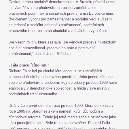
Českou stranu sociálně demokratickou. V Bruselu působil deset
let. Zaměřoval se především na oblast zaměstnanosti,
pracovních podmínek a sociálních práv v rámci Evropské unie.
Byl členem výboru pro zaměstnanost a sociální věci a účastnil
se jednání o sociální ochraně zaměstnanců, podmínkách
pracovního trhu i boji proti chudobě a sociálnímu vyloučení.
„Ve všech rolích, které zastával, se věnoval především otázkám
sociální spravedlnosti, pracovních práv a postavení
zaměstnanců,” doplnil Josef Středula.
„Táta pracujícího lidu“
Richard Falbr byl po dlouhá léta jednou z nejznámějších
osobností českého odborového prostředí. Jeho jméno zůstane
spojeno především s obdobím, kdy se odbory po roce 1989 nově
etablovaly v demokratické společnosti a hledaly své místo v
podmínkách tržní ekonomiky.
„Stál v čele první demonstrace po roce 1990, která se konala v
roce 1995 na Staroměstském náměstí kvůli důchodům a
důchodové reformě. Tehdy jej také média začala označovat jako
‚tátu pracujícího lidu‘. Bylo to zcela oprávněné. Richard Falbr
totiž opravdu takovou pozici měl,“ přidal osobní vzpomínku Josef