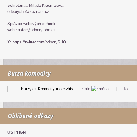
Sekretariát: Milada Kračmarová
odborysho@seznam.cz
Správce webových stránek:
webmaster@odbory-sho.cz
X: https://twitter.com/odborySHO
Burza komodity
Kurzy.cz
Komodity a deriváty
Zlato
Topný ole
Oblíbené odkazy
OS PHGN