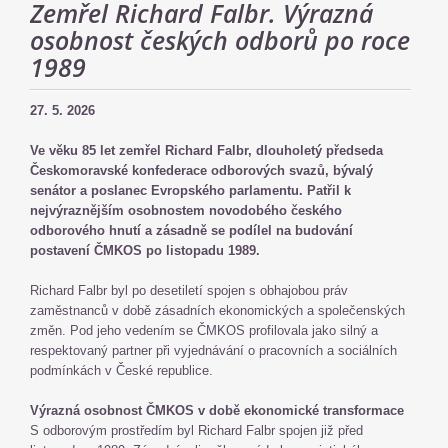
Zemřel Richard Falbr. Výrazná
osobnost českých odborů po roce
1989
27. 5. 2026
Ve věku 85 let zemřel Richard Falbr, dlouholetý předseda
Českomoravské konfederace odborových svazů, bývalý
senátor a poslanec Evropského parlamentu. Patřil k
nejvýraznějším osobnostem novodobého českého
odborového hnutí a zásadně se podílel na budování
postavení ČMKOS po listopadu 1989.
Richard Falbr byl po desetiletí spojen s obhajobou práv
zaměstnanců v době zásadních ekonomických a společenských
změn. Pod jeho vedením se ČMKOS profilovala jako silný a
respektovaný partner při vyjednávání o pracovních a sociálních
podmínkách v České republice.
Výrazná osobnost ČMKOS v době ekonomické transformace
S odborovým prostředím byl Richard Falbr spojen již před