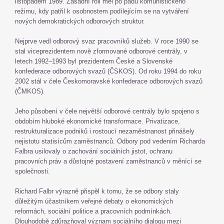
listopadem 1989. Zásadní roli měl po pádu komunistického
režimu, kdy patřil k osobnostem podílejícím se na vytváření
nových demokratických odborových struktur.
Nejprve vedl odborový svaz pracovníků služeb. V roce 1990 se
stal viceprezidentem nově zformované odborové centrály, v
letech 1992–1993 byl prezidentem České a Slovenské
konfederace odborových svazů (ČSKOS). Od roku 1994 do roku
2002 stál v čele Českomoravské konfederace odborových svazů
(ČMKOS).
Jeho působení v čele největší odborové centrály bylo spojeno s
obdobím hluboké ekonomické transformace. Privatizace,
restrukturalizace podniků i rostoucí nezaměstnanost přinášely
nejistotu statisícům zaměstnanců. Odbory pod vedením Richarda
Falbra usilovaly o zachování sociálních jistot, ochranu
pracovních práv a důstojné postavení zaměstnanců v měnící se
společnosti.
Richard Falbr výrazně přispěl k tomu, že se odbory staly
důležitým účastníkem veřejné debaty o ekonomických
reformách, sociální politice a pracovních podmínkách.
Dlouhodobě zdůrazňoval význam sociálního dialogu mezi