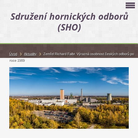
Sdružení hornických odborů
(SHO)
Úvod
Aktuality
Zemřel Richard Falbr. Výrazná osobnost českých odborů po
roce 1989