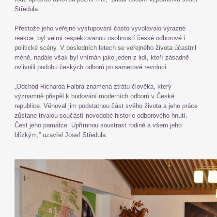
Středula.
Přestože jeho veřejné vystupování často vyvolávalo výrazné
reakce, byl velmi respektovanou osobností české odborové i
politické scény. V posledních letech se veřejného života účastnil
méně, nadále však byl vnímán jako jeden z lidí, kteří zásadně
ovlivnili podobu českých odborů po sametové revoluci.
„Odchod Richarda Falbra znamená ztrátu člověka, který
významně přispěl k budování moderních odborů v České
republice. Věnoval jim podstatnou část svého života a jeho práce
zůstane trvalou součástí novodobé historie odborového hnutí.
Čest jeho památce. Upřímnou soustrast rodině a všem jeho
blízkým,” uzavřel Josef Středula.