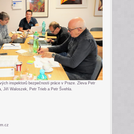
vých inspektorů bezpečnosti práce v Praze. Zleva Petr
, Jiří Waloszek, Petr Trieb a Petr Švehla.
nam.cz