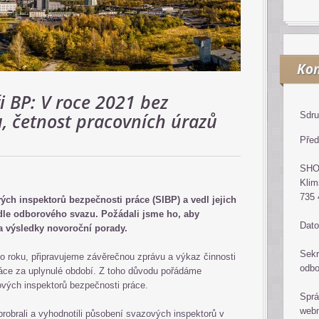
Kon
i BP: V roce 2021 bez
, četnost pracovních úrazů
Sdru
Před
SH
Klim
735 
ých inspektorů bezpečnosti práce (SIBP) a vedl jejich
dle odborového svazu. Požádali jsme ho, aby
Dato
a výsledky novoroční porady.
Sekr
o roku, připravujeme závěrečnou zprávu a výkaz činnosti
odb
áce za uplynulé období. Z toho důvodu pořádáme
ových inspektorů bezpečnosti práce.
Sprá
web
robrali a vyhodnotili působení svazových inspektorů v