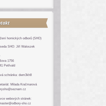
takt
žení hornických odborů (SHO)
seda SHO: Jiří Waloszek
O
šova 1756
41 Petřvald
vá schránka: dwm3kh8
etariát: Milada Kračmarová
orysho@seznam.cz
vce webových stránek:
master@odbory-sho.cz