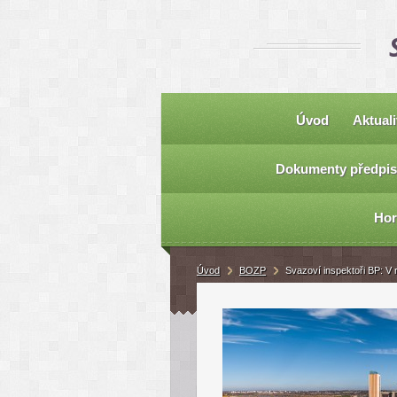
Úvod
Aktuali
Dokumenty předpis
Hor
Úvod
BOZP
Svazoví inspektoři BP: V 