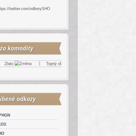
ttps://twitter.com/odborySHO
za komodity
ato
Topný olej
Zemní plyn
íbené odkazy
PHGN
KOS
HO