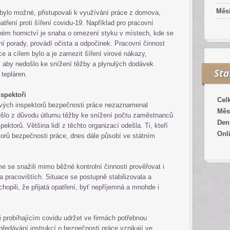
Měsí
 bylo možné, přistupovali k využívání práce z domova,
patření proti šíření covidu-19. Například pro pracovní
lném hornictví je snaha o omezení styku v místech, kde se
vní porady, provádí očista a odpočinek. Pracovní činnost
e a cílem bylo a je zamezit šíření virové nákazy,
 aby nedošlo ke snížení těžby a plynulých dodávek
Sta
 tepláren.
nspektoři
Cel
vých inspektorů bezpečnosti práce nezaznamenal
Měs
šlo z důvodu útlumu těžby ke snížení počtu zaměstnanců
Den
ktorů. Většina lidí z těchto organizací odešla. Ti, kteří
Onl
torů bezpečnosti práce, dnes dále působí ve státním
 se snažili mimo běžné kontrolní činnosti prověřovat i
 pracovištích. Situace se postupně stabilizovala a
opili, že přijatá opatření, byť nepříjemná a mnohde i
 probíhajícím covidu udržet ve firmách potřebnou
 předávání instrukcí o bezpečnosti práce vznikají ve