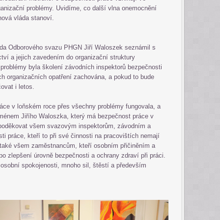
rganizační problémy. Uvidíme, co další vlna onemocnění
nová vláda stanoví.
a
eda Odborového svazu PHGN Jiří Waloszek seznámil s
ctví a jejich zavedením do organizační struktury
problémy byla školení závodních inspektorů bezpečnosti
ých organizačních opatření zachována, a pokud to bude
ovat i letos.
áce v loňském roce přes všechny problémy fungovala, a
jménem Jiřího Waloszka, který má bezpečnost práce v
poděkovat všem svazovým inspektorům, závodním a
práce, kteří to při své činnosti na pracovištích nemají
také všem zaměstnancům, kteří osobním přičiněním a
ebo zlepšení úrovně bezpečnosti a ochrany zdraví při práci.
osobní spokojenosti, mnoho sil, štěstí a především