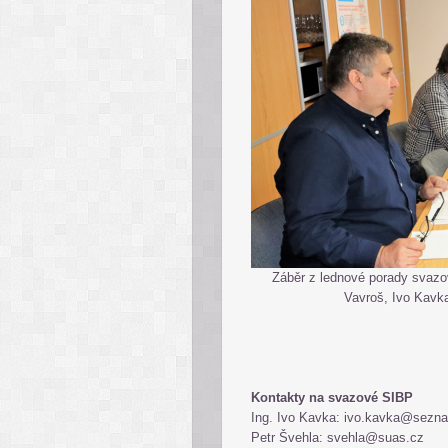
Záběr z lednové porady svazo
Vavroš, Ivo Kavka
Kontakty na svazové SIBP
Ing. Ivo Kavka: ivo.kavka@sez
Petr Švehla: svehla@suas.cz