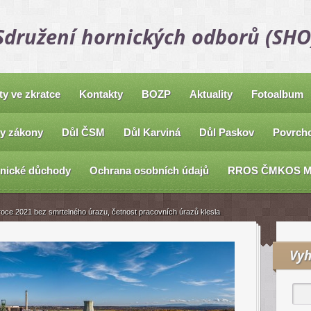
Sdružení hornických odborů (SHO
ty ve zkratce
Kontakty
BOZP
Aktuality
Fotoalbum
y zákony
Důl ČSM
Důl Karviná
Důl Paskov
Povrcho
nické důchody
Ochrana osobních údajů
RROS ČMKOS 
roce 2021 bez smrtelného úrazu, četnost pracovních úrazů klesla
Vyh