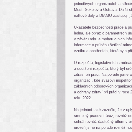
jednotlivých organizacích a střed
Most, Sokolov a Ostrava. Další s
naftové doly a DIAMO zastupuji j
Ukazatele bezpečnosti práce a pr
ledna, ale obraz o parametrech úra
v závěru roku a mohou o nich inf
informace o průběhu šetření mimo
vzniku a opatřeních, která byla p
O rozpočtu, legislativních změná
a dodržení rozpočtu, který byl u
zdraví při práci. Na poradě jsme a
organizací, kde svazoví inspektoř
základních odborových organizací
a ochrany zdraví při práci v roce
roku 2022.
Na jednání také zaznělo, že v upl
smrtelný pracovní úraz, rovněž ce
sehrál rovněž částečný útlum v pr
úroveň jsme na poradě rovněž hod