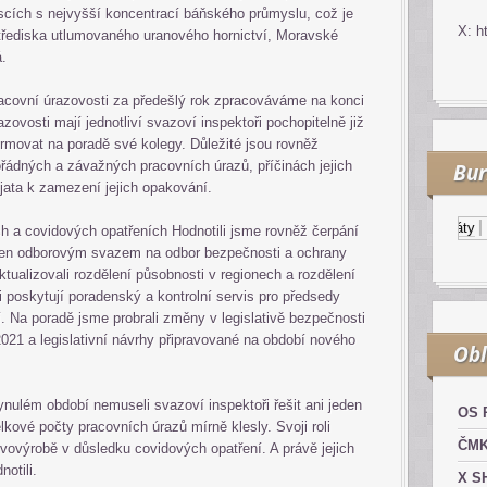
iscích s nejvyšší koncentrací báňského průmyslu, což je
X: h
třediska utlumovaného uranového hornictví, Moravské
á.
acovní úrazovosti za předešlý rok zpracováváme na konci
zovosti mají jednotliví svazoví inspektoři pochopitelně již
ormovat na poradě své kolegy. Důležité jsou rovněž
řádných a závažných pracovních úrazů, příčinách jejich
Bur
řijata k zamezení jejich opakování.
Kurzy.cz
Komodity a deriváty
Zl
ch a covidových opatřeních Hodnotili jsme rovněž čerpání
rčen odborovým svazem na odbor bezpečnosti a ochrany
ktualizovali rozdělení působnosti v regionech a rozdělení
i poskytují poradenský a kontrolní servis pro předsedy
. Na poradě jsme probrali změny v legislativě bezpečnosti
 2021 a legislativní návrhy připravované na období nového
Obl
ynulém období nemuseli svazoví inspektoři řešit ani jeden
OS 
lkové počty pracovních úrazů mírně klesly. Svoji roli
ČM
vovýrobě v důsledku covidových opatření. A právě jejich
notili.
X S