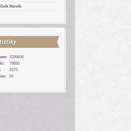
čník Horník
tistiky
kem:
3299606
íc:
79850
:
2573
ine:
50