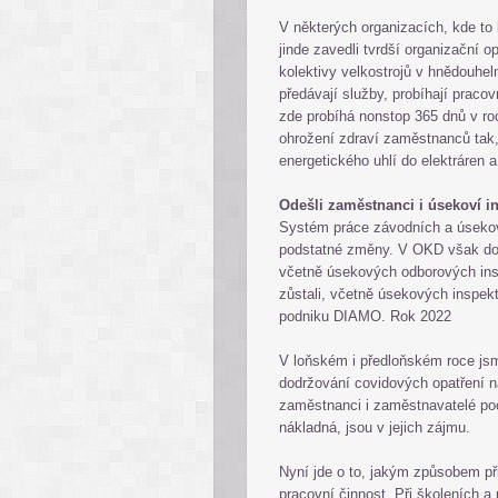
V některých organizacích, kde to
jinde zavedli tvrdší organizační o
kolektivy velkostrojů v hnědouhe
předávají služby, probíhají praco
zde probíhá nonstop 365 dnů v roc
ohrožení zdraví zaměstnanců tak,
energetického uhlí do elektráren a
Odešli zaměstnanci i úsekoví i
Systém práce závodních a úseko
podstatné změny. V OKD však do
včetně úsekových odborových inspe
zůstali, včetně úsekových inspek
podniku DIAMO. Rok 2022
V loňském i předloňském roce jsme
dodržování covidových opatření na
zaměstnanci i zaměstnavatelé poch
nákladná, jsou v jejich zájmu.
Nyní jde o to, jakým způsobem při
pracovní činnost. Při školeních a