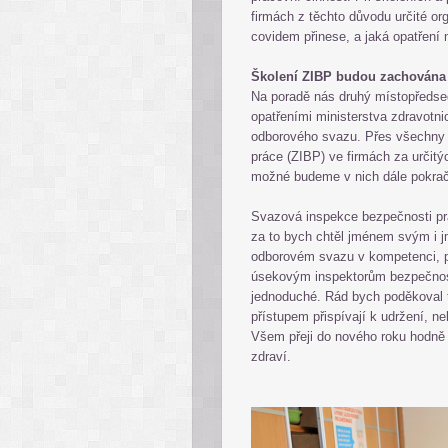
firmách z těchto důvodu určité o
covidem přinese, a jaká opatření 
Školení ZIBP budou zachován
Na poradě nás druhý místopředs
opatřeními ministerstva zdravotni
odborového svazu. Přes všechny 
práce (ZIBP) ve firmách za určit
možné budeme v nich dále pokrač
Svazová inspekce bezpečnosti pr
za to bych chtěl jménem svým i 
odborovém svazu v kompetenci, 
úsekovým inspektorům bezpečnosti 
jednoduché. Rád bych poděkoval 
přístupem přispívají k udržení, n
Všem přeji do nového roku hodně 
zdraví.