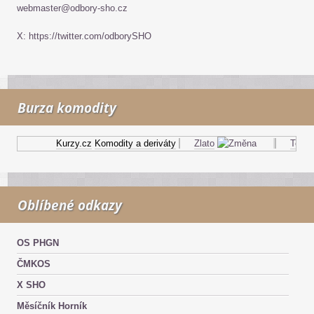
webmaster@odbory-sho.cz
X: https://twitter.com/odborySHO
Burza komodity
Kurzy.cz
Komodity a deriváty
Zlato
Topný 
Oblíbené odkazy
OS PHGN
ČMKOS
X SHO
Měsíčník Horník