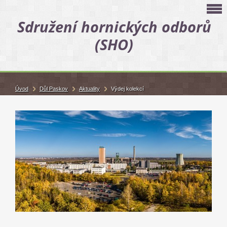
Sdružení hornických odborů
(SHO)
Úvod
Důl Paskov
Aktuality
Výdej kolekcí