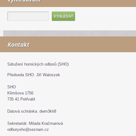
Kontakt
Sdružení hornických odborů (SHO)
Předseda SHO: Jiří Waloszek
SHO
Klimšova 1756
735 41 Petřvald
Datová schránka: dwm3kh8
Sekretariát: Milada Kračmarová
odborysho@seznam.cz