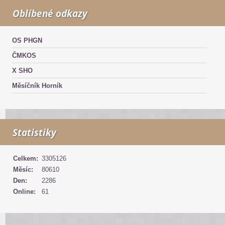
Oblíbené odkazy
OS PHGN
ČMKOS
X SHO
Měsíčník Horník
Statistiky
Celkem:
3305126
Měsíc:
80610
Den:
2286
Online:
61