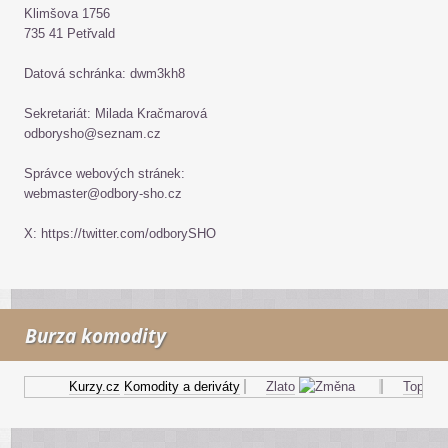
Klimšova 1756
735 41 Petřvald
Datová schránka: dwm3kh8
Sekretariát: Milada Kračmarová
odborysho@seznam.cz
Správce webových stránek:
webmaster@odbory-sho.cz
X: https://twitter.com/odborySHO
Burza komodity
Kurzy.cz
Komodity a deriváty
Zlato
Topný ole