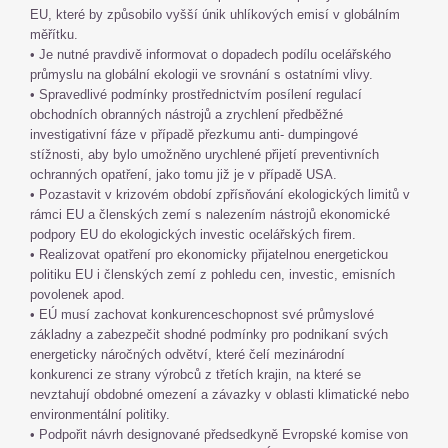
EU, které by způsobilo vyšší únik uhlíkových emisí v globálním
měřítku.
• Je nutné pravdivě informovat o dopadech podílu ocelářského
průmyslu na globální ekologii ve srovnání s ostatními vlivy.
• Spravedlivé podmínky prostřednictvím posílení regulací
obchodních obranných nástrojů a zrychlení předběžné
investigativní fáze v případě přezkumu anti- dumpingové
stížnosti, aby bylo umožněno urychlené přijetí preventivních
ochranných opatření, jako tomu již je v případě USA.
• Pozastavit v krizovém období zpřísňování ekologických limitů v
rámci EU a členských zemí s nalezením nástrojů ekonomické
podpory EU do ekologických investic ocelářských firem.
• Realizovat opatření pro ekonomicky přijatelnou energetickou
politiku EU i členských zemí z pohledu cen, investic, emisních
povolenek apod.
• EÚ musí zachovat konkurenceschopnost své průmyslové
základny a zabezpečit shodné podmínky pro podnikaní svých
energeticky náročných odvětví, které čelí mezinárodní
konkurenci ze strany výrobců z třetích krajin, na které se
nevztahují obdobné omezení a závazky v oblasti klimatické nebo
environmentální politiky.
• Podpořit návrh designované předsedkyně Evropské komise von