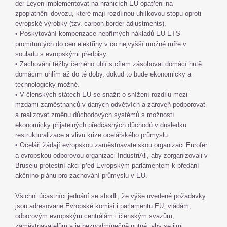
der Leyen implementovat na hranicích EÚ opatřeni na
zpoplatněni dovozu, které mají rozdílnou uhlíkovou stopu oproti
evropské výrobky (tzv. carbon border adjustments).
• Poskytování kompenzace nepřímých nákladů EU ETS
promítnutých do cen elektřiny v co nejvyšší možné míře v
souladu s evropskými předpisy.
• Zachování těžby černého uhlí s cílem zásobovat domácí hutě
domácím uhlím až do té doby, dokud to bude ekonomicky a
technologicky možné.
• V členských státech EU se snažit o snížení rozdílu mezi
mzdami zaměstnanců v daných odvětvích a zároveň podporovat
a realizovat změnu důchodových systémů s možností
ekonomicky přijatelných předčasných důchodů v důsledku
restrukturalizace a vlivů krize ocelářského průmyslu.
• Oceláři žádají evropskou zaměstnavatelskou organizaci Eurofer
a evropskou odborovou organizaci IndustriAll, aby zorganizovali v
Bruselu protestní akci před Evropským parlamentem k předání
akčního plánu pro zachování průmyslu v EU.
Všichni účastníci jednání se shodli, že výše uvedené požadavky
jsou adresované Evropské komisi i parlamentu EU, vládám,
odborovým evropským centrálám i členským svazům,
zaměstnavatelům a je bezpodmínečně nutné, aby se jimi