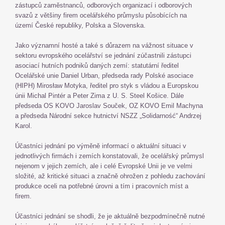
zástupců zaměstnanců, odborových organizací i odborových
svazů z většiny firem ocelářského průmyslu působících na
území České republiky, Polska a Slovenska.
Jako významní hosté a také s důrazem na vážnost situace v
sektoru evropského ocelářství se jednání zúčastnili zástupci
asociací hutních podniků daných zemí: statutární ředitel
Ocelářské unie Daniel Urban, předseda rady Polské asociace
(HIPH) Mirosław Motyka, ředitel pro styk s vládou a Europskou
únii Michal Pintér a Peter Zima z U. S. Steel Košice. Dále
předseda OS KOVO Jaroslav Souček, OZ KOVO Emil Machyna
a předseda Národní sekce hutnictví NSZZ „Solidarność“ Andrzej
Karol.
Účastníci jednání po výměně informací o aktuální situaci v
jednotlivých firmách i zemích konstatovali, že ocelářský průmysl
nejenom v jejich zemích, ale i celé Evropské Unii je ve velmi
složité, až kritické situaci a značně ohrožen z pohledu zachování
produkce oceli na potřebné úrovni a tím i pracovních míst a
firem.
Účastníci jednání se shodli, že je aktuálně bezpodmínečně nutné