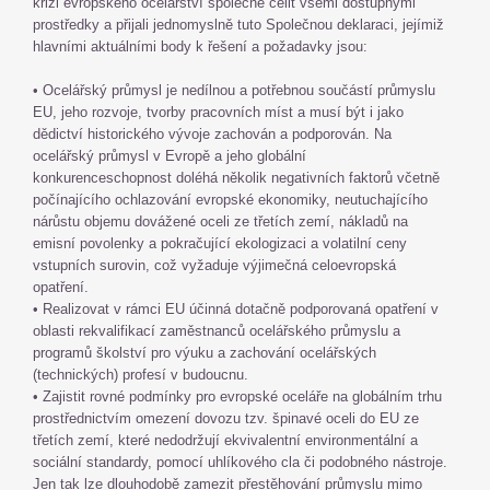
krizi evropského ocelářství společně čelit všemi dostupnými
prostředky a přijali jednomyslně tuto Společnou deklaraci, jejímiž
hlavními aktuálními body k řešení a požadavky jsou:
• Ocelářský průmysl je nedílnou a potřebnou součástí průmyslu
EU, jeho rozvoje, tvorby pracovních míst a musí být i jako
dědictví historického vývoje zachován a podporován. Na
ocelářský průmysl v Evropě a jeho globální
konkurenceschopnost doléhá několik negativních faktorů včetně
počínajícího ochlazování evropské ekonomiky, neutuchajícího
nárůstu objemu dovážené oceli ze třetích zemí, nákladů na
emisní povolenky a pokračující ekologizaci a volatilní ceny
vstupních surovin, což vyžaduje výjimečná celoevropská
opatření.
• Realizovat v rámci EU účinná dotačně podporovaná opatření v
oblasti rekvalifikací zaměstnanců ocelářského průmyslu a
programů školství pro výuku a zachování ocelářských
(technických) profesí v budoucnu.
• Zajistit rovné podmínky pro evropské oceláře na globálním trhu
prostřednictvím omezení dovozu tzv. špinavé oceli do EU ze
třetích zemí, které nedodržují ekvivalentní environmentální a
sociální standardy, pomocí uhlíkového cla či podobného nástroje.
Jen tak lze dlouhodobě zamezit přestěhování průmyslu mimo