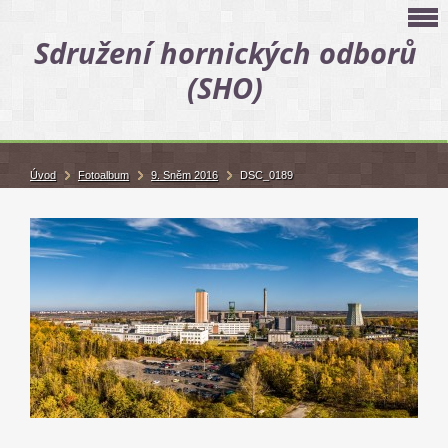
Sdružení hornických odborů
(SHO)
Úvod
Fotoalbum
9. Sněm 2016
DSC_0189