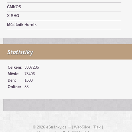
ČMKOS
X SHO
Měsíčník Horník
Statistiky
Celkem:
3307235
Měsíc:
78406
Den:
1603
Online:
38
© 2026 eStránky.cz
|
WebSlice
|
Tisk
|