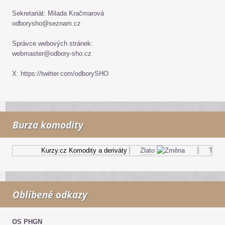
Sekretariát: Milada Kračmarová
odborysho@seznam.cz
Správce webových stránek:
webmaster@odbory-sho.cz
X: https://twitter.com/odborySHO
Burza komodity
Kurzy.cz
Komodity a deriváty
Zlato
Topný 
Oblíbené odkazy
OS PHGN