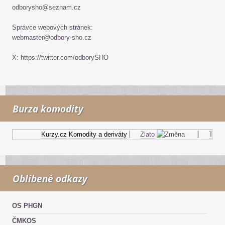
odborysho@seznam.cz
Správce webových stránek:
webmaster@odbory-sho.cz
X: https://twitter.com/odborySHO
Burza komodity
Kurzy.cz
Komodity a deriváty
Zlato
Topný 
Oblíbené odkazy
OS PHGN
ČMKOS