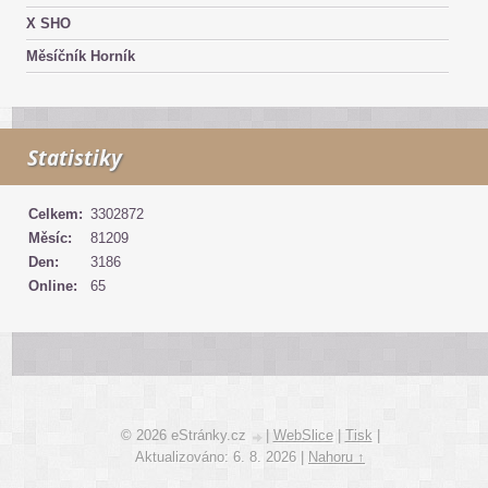
X SHO
Měsíčník Horník
Statistiky
Celkem:
3302872
Měsíc:
81209
Den:
3186
Online:
65
© 2026 eStránky.cz
|
WebSlice
|
Tisk
|
Aktualizováno: 6. 8. 2026
|
Nahoru ↑