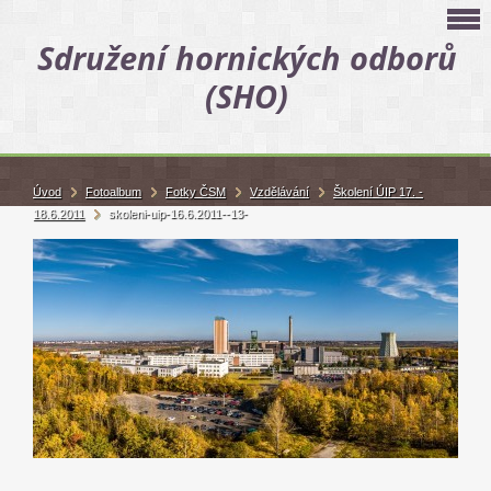
Sdružení hornických odborů
(SHO)
Úvod
Fotoalbum
Fotky ČSM
Vzdělávání
Školení ÚIP 17. -
18.6.2011
skoleni-uip-16.6.2011--13-