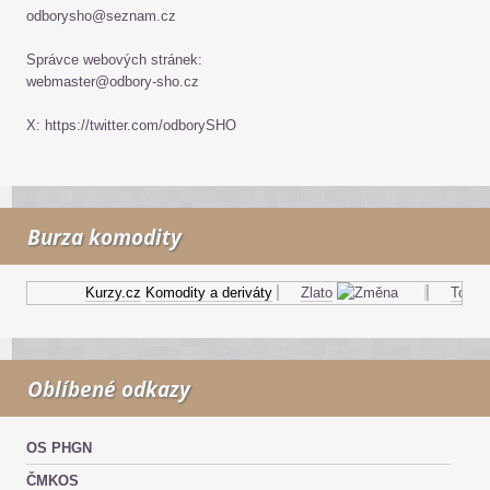
odborysho@seznam.cz
Správce webových stránek:
webmaster@odbory-sho.cz
X: https://twitter.com/odborySHO
Burza komodity
Kurzy.cz
Komodity a deriváty
Zlato
Topný o
Oblíbené odkazy
OS PHGN
ČMKOS