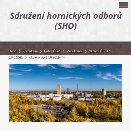
Sdružení hornických odborů
(SHO)
Úvod
Fotoalbum
Fotky ČSM
Vzdělávání
Školení ÚIP 17. -
18.6.2011
skoleni-uip-16.6.2011--4-