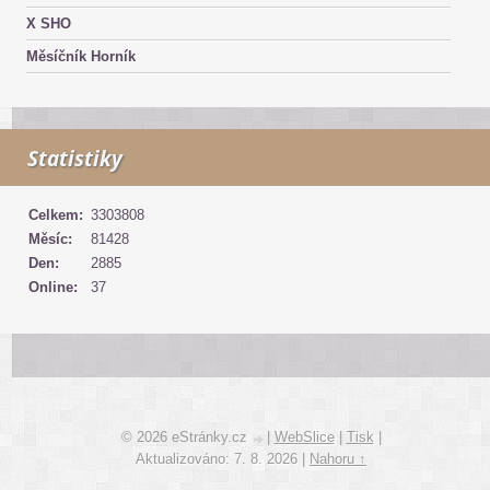
X SHO
Měsíčník Horník
Statistiky
Celkem:
3303808
Měsíc:
81428
Den:
2885
Online:
37
© 2026 eStránky.cz
|
WebSlice
|
Tisk
|
Aktualizováno: 7. 8. 2026
|
Nahoru ↑