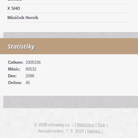
X SHO
Měsíčník Horník
Statistiky
Celkem:
3305336
Měsíc:
80532
Den:
2088
Online:
45
© 2026 eStránky.cz
|
WebSlice
|
Tisk
|
Aktualizováno: 7. 8. 2026
|
Nahoru ↑