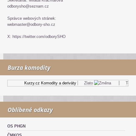
Sekretariát: Milada Kračmarová
odborysho@seznam.cz
Správce webových stránek:
webmaster@odbory-sho.cz
X: https://twitter.com/odborySHO
Burza komodity
Kurzy.cz
Komodity a deriváty
Zlato
Topný 
Oblíbené odkazy
OS PHGN
ČMKOS