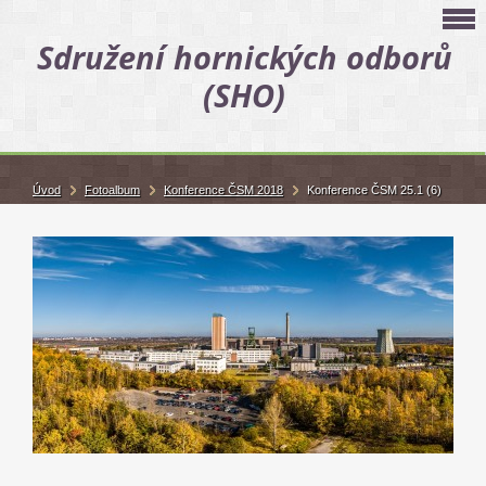
Sdružení hornických odborů
(SHO)
Úvod
Fotoalbum
Konference ČSM 2018
Konference ČSM 25.1 (6)