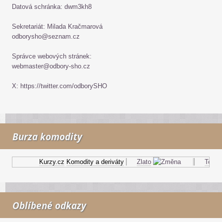
Datová schránka: dwm3kh8
Sekretariát: Milada Kračmarová
odborysho@seznam.cz
Správce webových stránek:
webmaster@odbory-sho.cz
X: https://twitter.com/odborySHO
Burza komodity
Kurzy.cz
Komodity a deriváty
Zlato
Topný 
Oblíbené odkazy