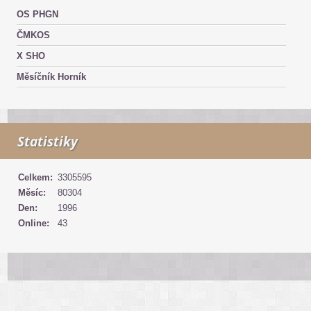
OS PHGN
ČMKOS
X SHO
Měsíčník Horník
Statistiky
Celkem:
3305595
Měsíc:
80304
Den:
1996
Online:
43