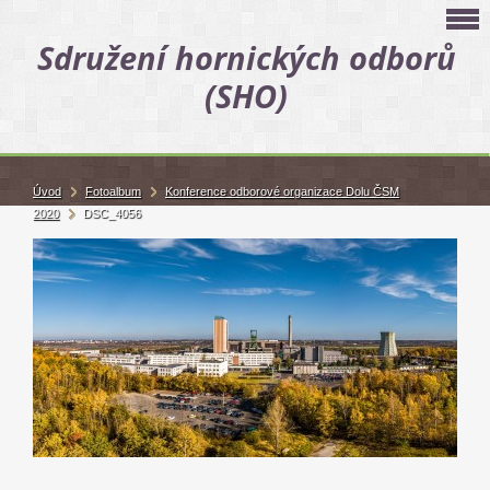
Sdružení hornických odborů
(SHO)
Úvod
Fotoalbum
Konference odborové organizace Dolu ČSM
2020
DSC_4056