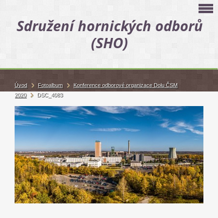
Sdružení hornických odborů
(SHO)
Úvod
Fotoalbum
Konference odborové organizace Dolu ČSM
2020
DSC_4083