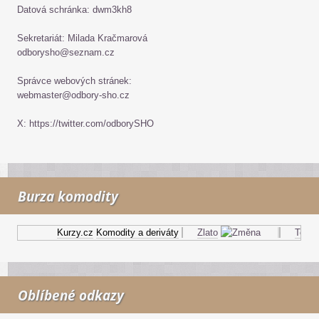
Datová schránka: dwm3kh8
Sekretariát: Milada Kračmarová
odborysho@seznam.cz
Správce webových stránek:
webmaster@odbory-sho.cz
X: https://twitter.com/odborySHO
Burza komodity
Kurzy.cz
Komodity a deriváty
Zlato
Topný 
Oblíbené odkazy