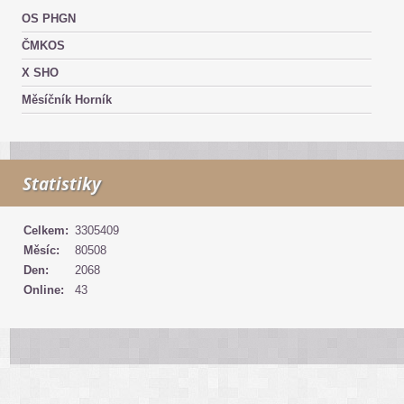
OS PHGN
ČMKOS
X SHO
Měsíčník Horník
Statistiky
Celkem:
3305409
Měsíc:
80508
Den:
2068
Online:
43