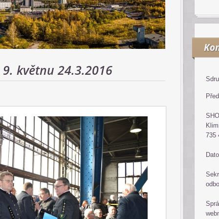
Kon
 9. květnu 24.3.2016
Sdru
Před
SH
Klim
735 
Dato
Sekr
odb
Sprá
web