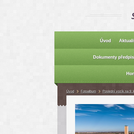
Úvod
Aktuali
Dokumenty předpis
Hor
Úvod
Fotoalbum
Poslední vozík na 9.