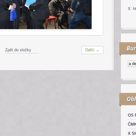
X: h
Bur
Zpět do složky
Další →
Kurzy.cz
Komodity a deriv
Obl
OS 
ČM
X S