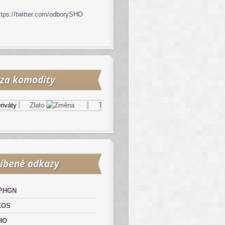
ttps://twitter.com/odborySHO
za komodity
áty
Zlato
Topný olej
Zemní plyn
íbené odkazy
PHGN
KOS
HO