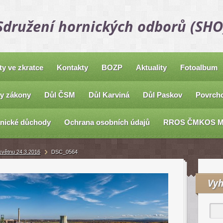
Sdružení hornických odborů (SHO
ty ve zkratce
Kontakty
BOZP
Aktuality
Fotoalbum
y zákony
Důl ČSM
Důl Karviná
Důl Paskov
Povrcho
nické důchody
Ochrana osobních údajů
RROS ČMKOS 
 květnu 24.3.2016
DSC_0564
Vyh