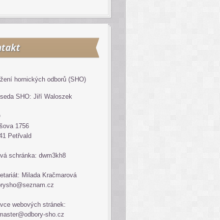
takt
žení hornických odborů (SHO)
seda SHO: Jiří Waloszek
O
šova 1756
41 Petřvald
vá schránka: dwm3kh8
etariát: Milada Kračmarová
orysho@seznam.cz
vce webových stránek:
master@odbory-sho.cz