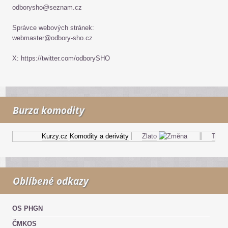
odborysho@seznam.cz
Správce webových stránek:
webmaster@odbory-sho.cz
X: https://twitter.com/odborySHO
Burza komodity
Kurzy.cz
Komodity a deriváty
Zlato
Topný 
Oblíbené odkazy
OS PHGN
ČMKOS