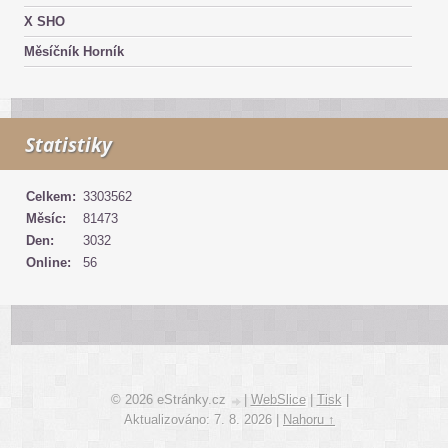
X SHO
Měsíčník Horník
Statistiky
Celkem:
3303562
Měsíc:
81473
Den:
3032
Online:
56
© 2026 eStránky.cz
|
WebSlice
|
Tisk
|
Aktualizováno: 7. 8. 2026
|
Nahoru ↑