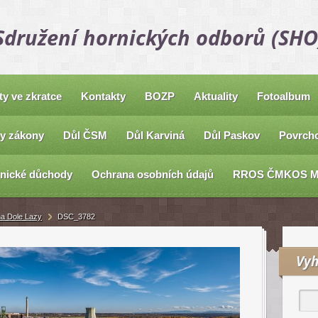
Sdružení hornických odborů (SHO
ty ve zkratce
Kontakty
BOZP
Aktuality
Fotoalbum
y zákony
Důl ČSM
Důl Karviná
Důl Paskov
Povrcho
nické důchody
Ochrana osobních údajů
RROS ČMKOS 
na Dole Lazy
DSC_3782
Vyh