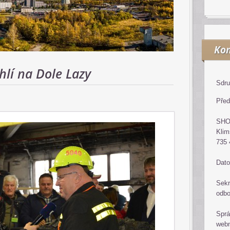
Kon
hlí na Dole Lazy
Sdru
Před
SH
Klim
735 
Dato
Sekr
odb
Sprá
web