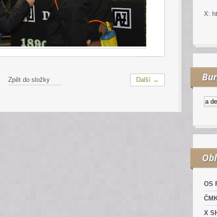
X: h
Bur
Zpět do složky
Další →
Kurzy.cz
Komodity a deriv
Obl
OS 
ČM
X S