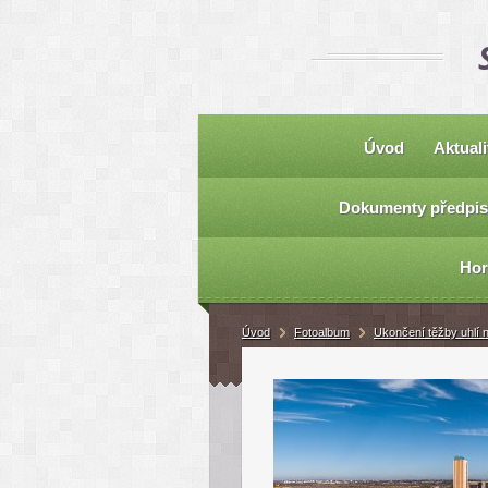
Úvod
Aktuali
Dokumenty předpis
Hor
Úvod
Fotoalbum
Ukončení těžby uhlí 