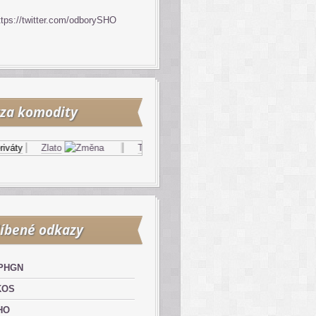
ttps://twitter.com/odborySHO
za komodity
áty
Zlato
Topný olej
Zemní plyn
íbené odkazy
PHGN
KOS
HO