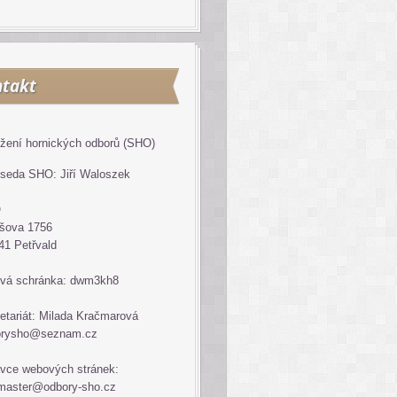
takt
žení hornických odborů (SHO)
seda SHO: Jiří Waloszek
O
šova 1756
41 Petřvald
vá schránka: dwm3kh8
etariát: Milada Kračmarová
orysho@seznam.cz
vce webových stránek:
master@odbory-sho.cz