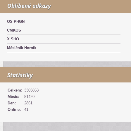
Oblíbené odkazy
OS PHGN
ČMKOS
X SHO
Měsíčník Horník
Statistiky
Celkem:
3303853
Měsíc:
81420
Den:
2861
Online:
41