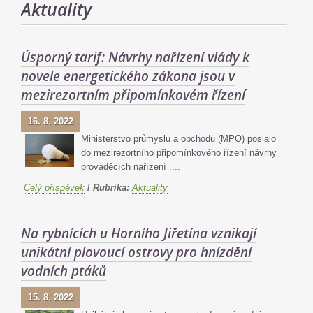
Aktuality
Úsporný tarif: Návrhy nařízení vlády k
novele energetického zákona jsou v
mezirezortním připomínkovém řízení
16. 8. 2022
Ministerstvo průmyslu a obchodu (MPO) poslalo
do mezirezortního připomínkového řízení návrhy
prováděcích nařízení ....
Celý příspěvek
/
Rubrika:
Aktuality
Na rybnících u Horního Jiřetína vznikají
unikátní plovoucí ostrovy pro hnízdění
vodních ptáků
15. 8. 2022