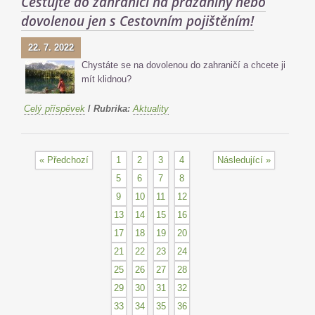
Cestujte do zahraničí na prázdniny nebo
dovolenou jen s Cestovním pojištěním!
22. 7. 2022
Chystáte se na dovolenou do zahraničí a chcete ji
mít klidnou?
Celý příspěvek
/
Rubrika:
Aktuality
« Předchozí
1
2
3
4
Následující »
5
6
7
8
9
10
11
12
13
14
15
16
17
18
19
20
21
22
23
24
25
26
27
28
29
30
31
32
33
34
35
36