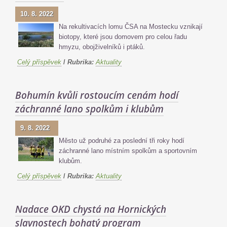
10. 8. 2022
Na rekultivacích lomu ČSA na Mostecku vznikají
biotopy, které jsou domovem pro celou řadu
hmyzu, obojživelníků i ptáků.
Celý příspěvek
/
Rubrika:
Aktuality
Bohumín kvůli rostoucím cenám hodí
záchranné lano spolkům i klubům
9. 8. 2022
Město už podruhé za poslední tři roky hodí
záchranné lano místním spolkům a sportovním
klubům.
Celý příspěvek
/
Rubrika:
Aktuality
Nadace OKD chystá na Hornických
slavnostech bohatý program