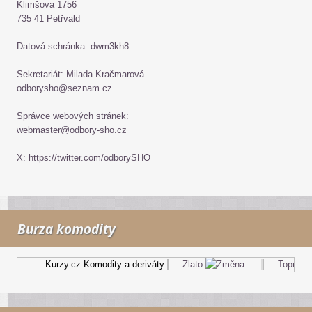
Klimšova 1756
735 41 Petřvald
Datová schránka: dwm3kh8
Sekretariát: Milada Kračmarová
odborysho@seznam.cz
Správce webových stránek:
webmaster@odbory-sho.cz
X: https://twitter.com/odborySHO
Burza komodity
Kurzy.cz
Komodity a deriváty
Zlato
Topný olej