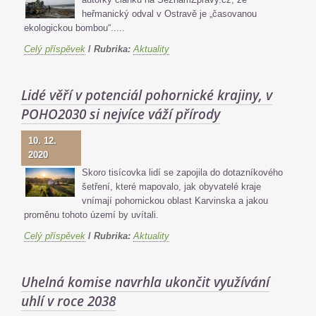
heřmanický odval v Ostravě je „časovanou
ekologickou bombou“.....
Celý příspěvek
/
Rubrika:
Aktuality
Lidé věří v potenciál pohornické krajiny, v
POHO2030 si nejvíce váží přírody
10. 12.
2020
Skoro tisícovka lidí se zapojila do dotazníkového
šetření, které mapovalo, jak obyvatelé kraje
vnímají pohornickou oblast Karvinska a jakou
proměnu tohoto území by uvítali.
Celý příspěvek
/
Rubrika:
Aktuality
Uhelná komise navrhla ukončit využívání
uhlí v roce 2038