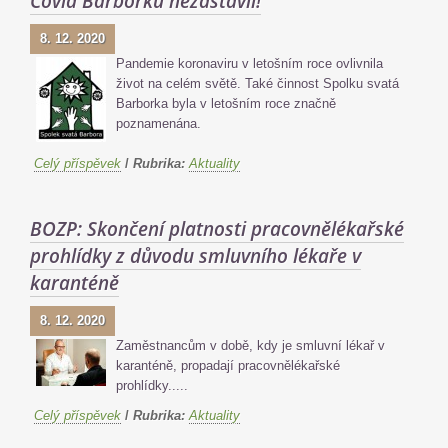
Covid Barborku nezastavil!
8. 12. 2020
Pandemie koronaviru v letošním roce ovlivnila
život na celém světě. Také činnost Spolku svatá
Barborka byla v letošním roce značně
poznamenána.
Celý příspěvek
/
Rubrika:
Aktuality
BOZP: Skončení platnosti pracovnělékařské
prohlídky z důvodu smluvního lékaře v
karanténě
8. 12. 2020
Zaměstnancům v době, kdy je smluvní lékař v
karanténě, propadají pracovnělékařské
prohlídky.....
Celý příspěvek
/
Rubrika:
Aktuality