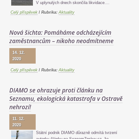
V uplynulých dnech skončila likvidace....
Celý příspěvek
/
Rubrika:
Aktuality
Nová šichta: Pomáháme odcházejícím
zaměstnancům – nikoho neodmítneme
14. 12.
2020
Celý příspěvek
/
Rubrika:
Aktuality
DIAMO se ohrazuje proti článku na
Seznamu, ekologická katastrofa v Ostravě
nehrozí!
11. 12.
2020
Státní podnik DIAMO důrazně odmítá tvrzení
autorky článku na SeznamZprávy.cz, že