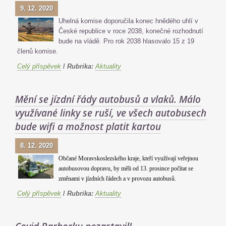
9. 12. 2020
Uhelná komise doporučila konec hnědého uhlí v
České republice v roce 2038, konečné rozhodnutí
bude na vládě. Pro rok 2038 hlasovalo 15 z 19
členů komise.
Celý příspěvek
/
Rubrika:
Aktuality
Mění se jízdní řády autobusů a vlaků. Málo
využívané linky se ruší, ve všech autobusech
bude wifi a možnost platit kartou
8. 12. 2020
Občané Moravskoslezského kraje, kteří využívají veřejnou
autobusovou dopravu, by měli od 13. prosince počítat se
změnami v jízdních řádech a v provozu autobusů.
Celý příspěvek
/
Rubrika:
Aktuality