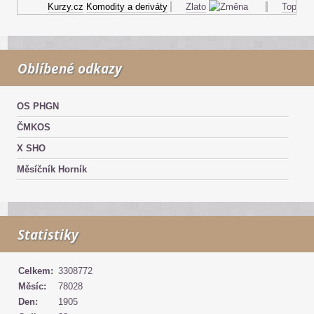
Kurzy.cz
Komodity a deriváty
Zlato
Topný ole
Oblíbené odkazy
OS PHGN
ČMKOS
X SHO
Měsíčník Horník
Statistiky
Celkem:
3308772
Měsíc:
78028
Den:
1905