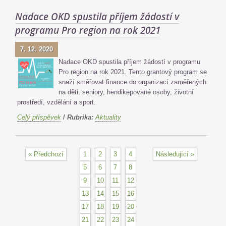
Nadace OKD spustila příjem žádostí v
programu Pro region na rok 2021
7. 12. 2020
Nadace OKD spustila příjem žádostí v programu
Pro region na rok 2021. Tento grantový program se
snaží směřovat finance do organizací zaměřených
na děti, seniory, hendikepované osoby, životní
prostředí, vzdělání a sport.
Celý příspěvek
/
Rubrika:
Aktuality
« Předchozí
1
2
3
4
Následující »
5
6
7
8
9
10
11
12
13
14
15
16
17
18
19
20
21
22
23
24