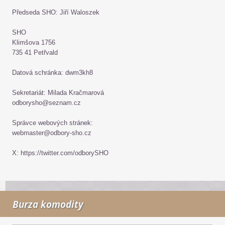
Předseda SHO: Jiří Waloszek
SHO
Klimšova 1756
735 41 Petřvald
Datová schránka: dwm3kh8
Sekretariát: Milada Kračmarová
odborysho@seznam.cz
Správce webových stránek:
webmaster@odbory-sho.cz
X: https://twitter.com/odborySHO
Burza komodity