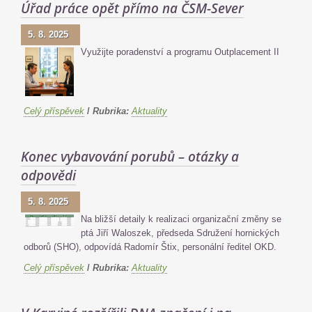
Úřad práce opět přímo na ČSM-Sever
5. 8. 2025
Využijte poradenství a programu Outplacement II
Celý příspěvek
/
Rubrika:
Aktuality
Konec vybavování porubů – otázky a
odpovědi
5. 8. 2025
Na bližší detaily k realizaci organizační změny se
ptá Jiří Waloszek, předseda Sdružení hornických
odborů (SHO), odpovídá Radomír Štix, personální ředitel OKD.
Celý příspěvek
/
Rubrika:
Aktuality