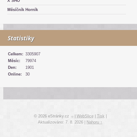
X SHO
Měsíčník Horník
Statistiky
Celkem:
3305907
Měsíc:
79974
Den:
1901
Online:
30
© 2026 eStránky.cz
|
WebSlice
|
Tisk
|
Aktualizováno: 7. 8. 2026
|
Nahoru ↑