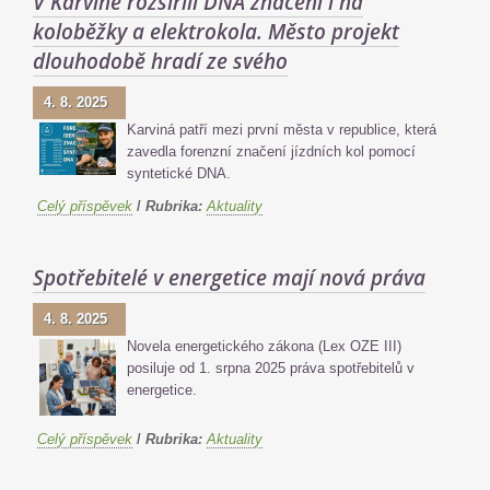
V Karviné rozšířili DNA značení i na
koloběžky a elektrokola. Město projekt
dlouhodobě hradí ze svého
4. 8. 2025
Karviná patří mezi první města v republice, která
zavedla forenzní značení jízdních kol pomocí
syntetické DNA.
Celý příspěvek
/
Rubrika:
Aktuality
Spotřebitelé v energetice mají nová práva
4. 8. 2025
Novela energetického zákona (Lex OZE III)
posiluje od 1. srpna 2025 práva spotřebitelů v
energetice.
Celý příspěvek
/
Rubrika:
Aktuality