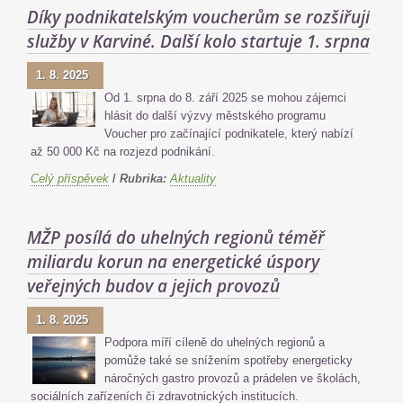
Díky podnikatelským voucherům se rozšiřují
služby v Karviné. Další kolo startuje 1. srpna
1. 8. 2025
Od 1. srpna do 8. září 2025 se mohou zájemci
hlásit do další výzvy městského programu
Voucher pro začínající podnikatele, který nabízí
až 50 000 Kč na rozjezd podnikání.
Celý příspěvek
/
Rubrika:
Aktuality
MŽP posílá do uhelných regionů téměř
miliardu korun na energetické úspory
veřejných budov a jejich provozů
1. 8. 2025
Podpora míří cíleně do uhelných regionů a
pomůže také se snížením spotřeby energeticky
náročných gastro provozů a prádelen ve školách,
sociálních zařízeních či zdravotnických institucích.