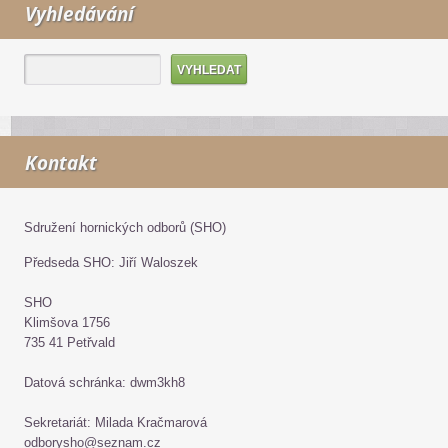
Vyhledávání
Kontakt
Sdružení hornických odborů (SHO)
Předseda SHO: Jiří Waloszek
SHO
Klimšova 1756
735 41 Petřvald
Datová schránka: dwm3kh8
Sekretariát: Milada Kračmarová
odborysho@seznam.cz