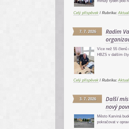
minulý týden pod 
Celý příspěvek
/
Rubrika:
Aktual
Radim Va
7. 7. 2026
organiza
Více než 55 členů
HBZS v dalším čty
Celý příspěvek
/
Rubrika:
Aktual
Další mí
3. 7. 2026
nový pov
Město Karviná bud
pokračovat v opra