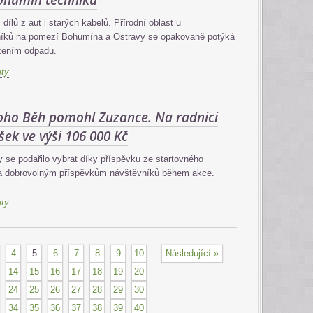
ohumín techniku
 dílů z aut i starých kabelů. Přírodní oblast u
íků na pomezí Bohumína a Ostravy se opakovaně potýká
ážením odpadu.
ity
Poho Běh pomohl Zuzance. Na radnici
šek ve výši 106 000 Kč
y se podařilo vybrat díky příspěvku ze startovného
a dobrovolným příspěvkům návštěvníků během akce.
ity
4
5
6
7
8
9
10
Následující »
14
15
16
17
18
19
20
24
25
26
27
28
29
30
34
35
36
37
38
39
40