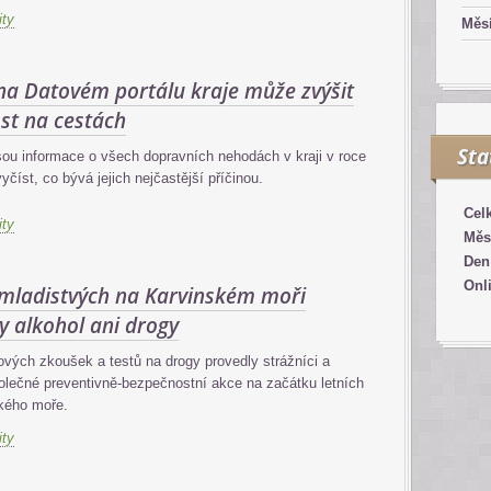
ity
Měsí
na Datovém portálu kraje může zvýšit
st na cestách
Sta
ou informace o všech dopravních nehodách v kraji v roce
yčíst, co bývá jejich nejčastější příčinou.
Cel
ity
Měs
Den
Onl
 mladistvých na Karvinském moři
y alkohol ani drogy
ých zkoušek a testů na drogy provedly strážníci a
olečné preventivně-bezpečnostní akce na začátku letních
ského moře.
ity