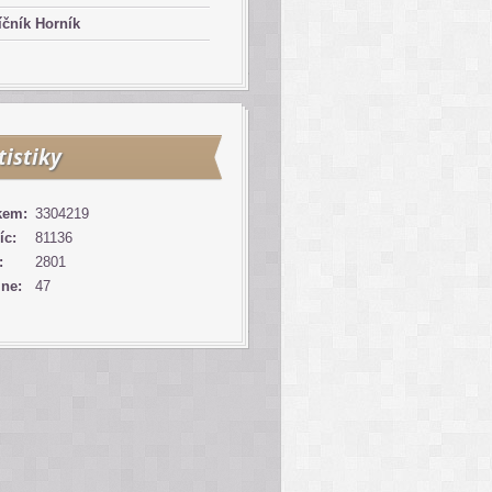
čník Horník
tistiky
kem:
3304219
íc:
81136
:
2801
ine:
47