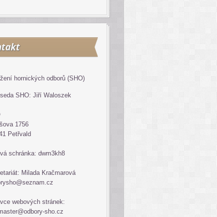
takt
žení hornických odborů (SHO)
seda SHO: Jiří Waloszek
O
šova 1756
41 Petřvald
vá schránka: dwm3kh8
etariát: Milada Kračmarová
orysho@seznam.cz
vce webových stránek:
master@odbory-sho.cz