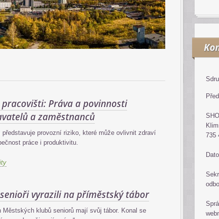
Kon
Sdru
Před
pracovišti: Práva a povinnosti
vatelů a zaměstnanců
SH
Klim
 představuje provozní riziko, které může ovlivnit zdraví
735 
čnost práce i produktivitu.
Dato
ity
Sekr
odb
 senioři vyrazili na příměstský tábor
Sprá
 Městských klubů seniorů mají svůj tábor. Konal se
web