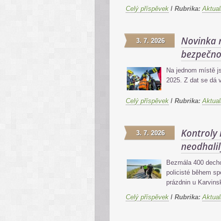
Celý příspěvek
/
Rubrika:
Aktual
Novinka 
3. 7. 2026
bezpečno
Na jednom místě js
2025. Z dat se dá v
Celý příspěvek
/
Rubrika:
Aktual
Kontroly
3. 7. 2026
neodhalil
Bezmála 400 dechov
policisté během sp
prázdnin u Karvin
Celý příspěvek
/
Rubrika:
Aktual