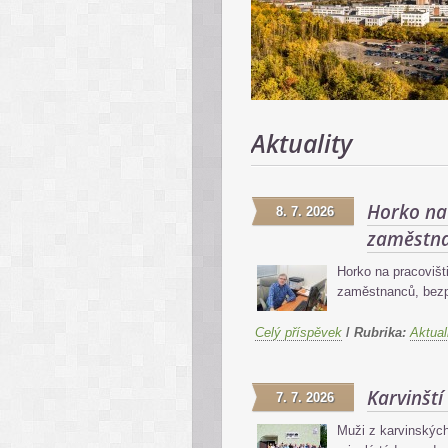
Aktuality
Horko na 
8. 7. 2026
zaměstna
Horko na pracovišti
zaměstnanců, bezpe
Celý příspěvek
/
Rubrika:
Aktual
Karvinští
7. 7. 2026
Muži z karvinských