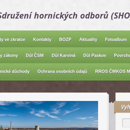
Sdružení hornických odborů (SHO
ty ve zkratce
Kontakty
BOZP
Aktuality
Fotoalbum
y zákony
Důl ČSM
Důl Karviná
Důl Paskov
Povrcho
nické důchody
Ochrana osobních údajů
RROS ČMKOS 
Vyh