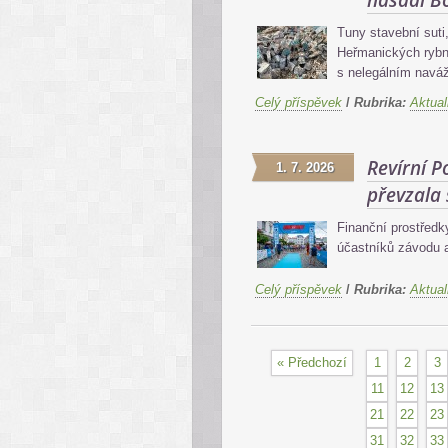
nasadí B
Tuny stavební suti,
Heřmanických rybn
s nelegálním nav
Celý příspěvek
/
Rubrika:
Aktual
Revírní 
1. 7. 2026
převzala 
Finanční prostředk
účastníků závodu 
Celý příspěvek
/
Rubrika:
Aktual
« Předchozí
1
2
3
11
12
13
21
22
23
31
32
33