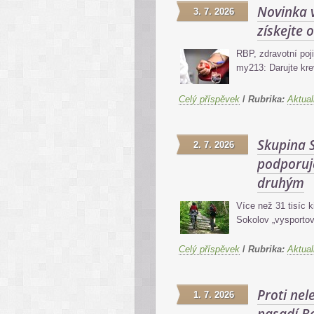
Novinka v
3. 7. 2026
získejte
RBP, zdravotní poj
my213: Darujte kr
Celý příspěvek
/
Rubrika:
Aktual
Skupina 
2. 7. 2026
podporuj
druhým
Více než 31 tisíc 
Sokolov „vysportov
Celý příspěvek
/
Rubrika:
Aktual
Proti ne
1. 7. 2026