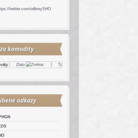
ttps://twitter.com/odborySHO
za komodity
Zlato
Topný olej
Zemní plyn
íbené odkazy
PHGN
KOS
HO