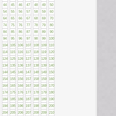
44
45
46
47
48
49
50
54
55
56
57
58
59
60
64
65
66
67
68
69
70
74
75
76
77
78
79
80
84
85
86
87
88
89
90
94
95
96
97
98
99
100
104
105
106
107
108
109
110
114
115
116
117
118
119
120
124
125
126
127
128
129
130
134
135
136
137
138
139
140
144
145
146
147
148
149
150
154
155
156
157
158
159
160
164
165
166
167
168
169
170
174
175
176
177
178
179
180
184
185
186
187
188
189
190
194
195
196
197
198
199
200
204
205
206
207
208
209
210