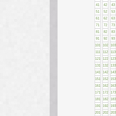
41
42
43
51
52
53
61
62
63
71
72
73
81
82
83
91
92
93
101
102
103
111
112
113
121
122
123
131
132
133
141
142
143
151
152
153
161
162
163
171
172
173
181
182
183
191
192
193
201
202
203