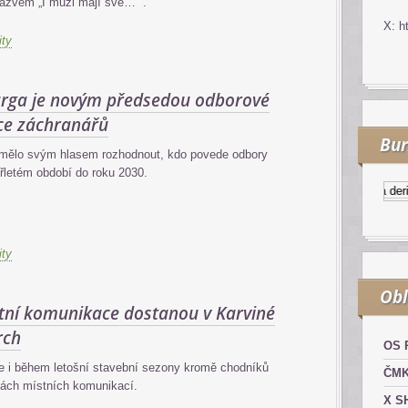
názvem „I muži mají své…“ .
X: h
ity
rga je novým předsedou odborové
ce záchranářů
Bur
 mělo svým hlasem rozhodnout, kdo povede odbory
řletém období do roku 2030.
Kurzy.cz
Komodity a deriváty
ity
Obl
stní komunikace dostanou v Karviné
rch
OS 
e i během letošní stavební sezony kromě chodníků
ČM
vách místních komunikací.
X S