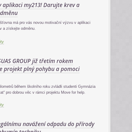
 aplikaci my213! Darujte krev a
 odměnu
išťovna má pro vás novou motivační výzvu v aplikaci
ev a získejte odměnu.
ity
SUAS GROUP již třetím rokem
e projekt plný pohybu a pomoci
kilometrů během školního roku zvládli studenti Gymnázia
at“ pro dobrou věc v rámci projektu Move for help.
ity
legálnímu navážení odpadu do přírody