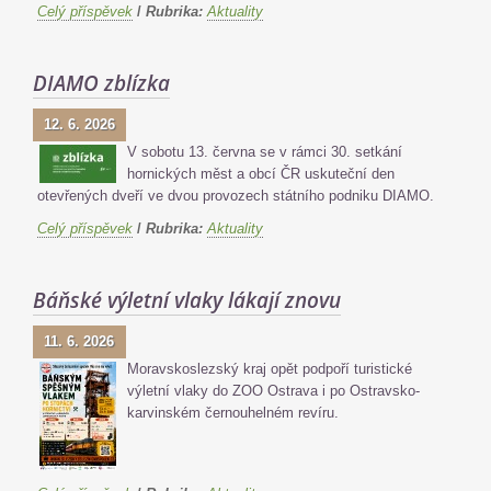
Celý příspěvek
/
Rubrika:
Aktuality
DIAMO zblízka
12. 6. 2026
V sobotu 13. června se v rámci 30. setkání
hornických měst a obcí ČR uskuteční den
otevřených dveří ve dvou provozech státního podniku DIAMO.
Celý příspěvek
/
Rubrika:
Aktuality
Báňské výletní vlaky lákají znovu
11. 6. 2026
Moravskoslezský kraj opět podpoří turistické
výletní vlaky do ZOO Ostrava i po Ostravsko-
karvinském černouhelném revíru.