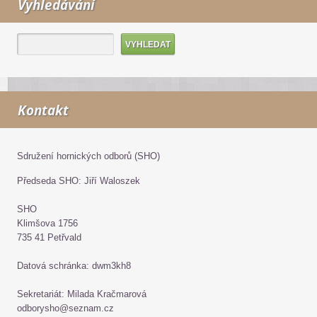
Vyhledávání
Kontakt
Sdružení hornických odborů (SHO)
Předseda SHO: Jiří Waloszek
SHO
Klimšova 1756
735 41 Petřvald
Datová schránka: dwm3kh8
Sekretariát: Milada Kračmarová
odborysho@seznam.cz