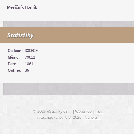
Měsíčník Horník
Statistiky
Celkem:
3306080
Měsíc:
79821
Den:
1861
Online:
35
© 2026 eStránky.cz
|
WebSlice
|
Tisk
|
Aktualizováno: 7. 8. 2026
|
Nahoru ↑