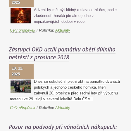
2025
Advent by měl být klidný a slavnostní čas, podle
zkušeností hasičů jde ale o jedno z
nejrizikovějších období v roce.
Celý příspěvek
/
Rubrika:
Aktuality
Zástupci OKD uctili památku obětí důlního
neštěstí z prosince 2018
19. 12.
2025
Dnes se uskutečnil pietní akt na památku dvanácti
polských a jednoho českého horníka, kteří
zahynuli 20. prosince před sedmi lety při výbuchu
metanu ve 29. sloji v severní lokalitě Dolu ČSM.
Celý příspěvek
/
Rubrika:
Aktuality
Pozor na podvody při vánočních nákupech: