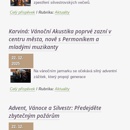
zpestření silvestrovských večerů.
Celý příspěvek
/
Rubrika:
Aktuality
Karviná: Vánoční Akustika poprvé zazní v
centru města, nově s Permoníkem a
mladými muzikanty
22. 12.
2025
Na vánočním jarmarku se očekává silný adventní
zážitek, který propojí generace
Celý příspěvek
/
Rubrika:
Aktuality
Advent, Vánoce a Silvestr: Předejděte
zbytečným požárům
22. 12.