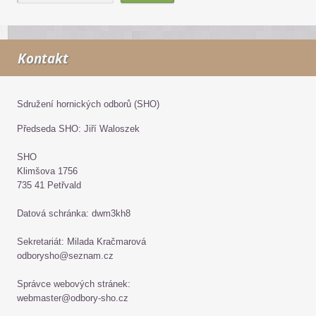
Kontakt
Sdružení hornických odborů (SHO)
Předseda SHO: Jiří Waloszek
SHO
Klimšova 1756
735 41 Petřvald
Datová schránka: dwm3kh8
Sekretariát: Milada Kračmarová
odborysho@seznam.cz
Správce webových stránek:
webmaster@odbory-sho.cz