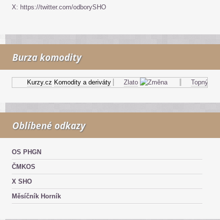
X: https://twitter.com/odborySHO
Burza komodity
Kurzy.cz
Komodity a deriváty
Zlato
Topný olej
Oblíbené odkazy
OS PHGN
ČMKOS
X SHO
Měsíčník Horník