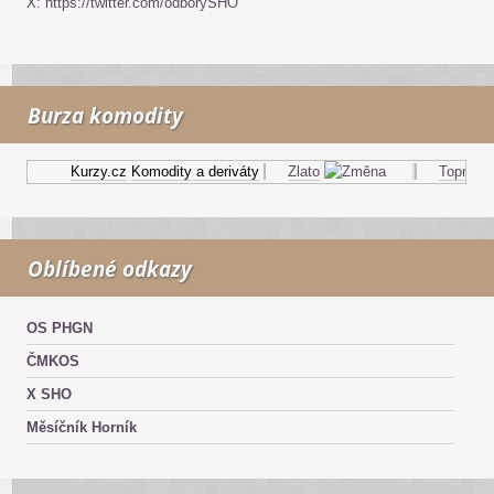
X: https://twitter.com/odborySHO
Burza komodity
Kurzy.cz
Komodity a deriváty
Zlato
Topný olej
Oblíbené odkazy
OS PHGN
ČMKOS
X SHO
Měsíčník Horník