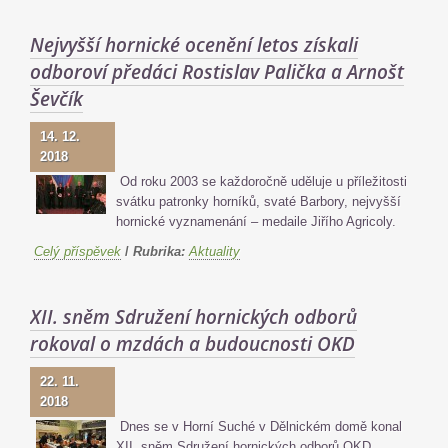
Nejvyšší hornické ocenění letos získali
odboroví předáci Rostislav Palička a Arnošt
Ševčík
14. 12.
2018
Od roku 2003 se každoročně uděluje u příležitosti
svátku patronky horníků, svaté Barbory, nejvyšší
hornické vyznamenání – medaile Jiřího Agricoly.
Celý příspěvek
/
Rubrika:
Aktuality
XII. sněm Sdružení hornických odborů
rokoval o mzdách a budoucnosti OKD
22. 11.
2018
Dnes se v Horní Suché v Dělnickém domě konal
XII. sněm Sdružení hornických odborů OKD