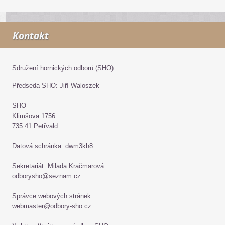
Kontakt
Sdružení hornických odborů (SHO)
Předseda SHO: Jiří Waloszek
SHO
Klimšova 1756
735 41 Petřvald
Datová schránka: dwm3kh8
Sekretariát: Milada Kračmarová
odborysho@seznam.cz
Správce webových stránek:
webmaster@odbory-sho.cz