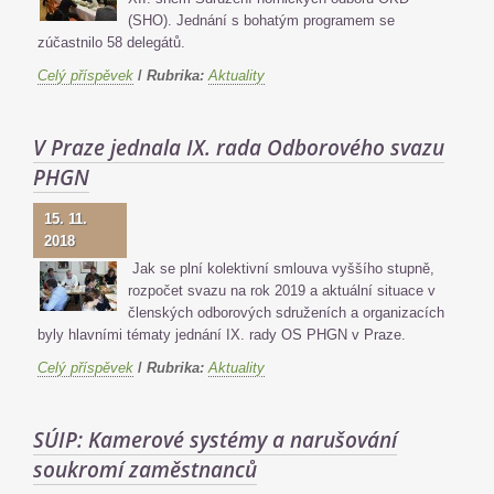
(SHO). Jednání s bohatým programem se
zúčastnilo 58 delegátů.
Celý příspěvek
/
Rubrika:
Aktuality
V Praze jednala IX. rada Odborového svazu
PHGN
15. 11.
2018
Jak se plní kolektivní smlouva vyššího stupně,
rozpočet svazu na rok 2019 a aktuální situace v
členských odborových sdruženích a organizacích
byly hlavními tématy jednání IX. rady OS PHGN v Praze.
Celý příspěvek
/
Rubrika:
Aktuality
SÚIP: Kamerové systémy a narušování
soukromí zaměstnanců