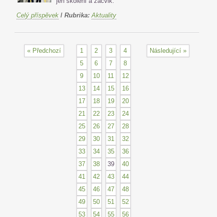
jen školení a zácvik.
Celý příspěvek
/
Rubrika:
Aktuality
« Předchozí
1
2
3
4
Následující »
5
6
7
8
9
10
11
12
13
14
15
16
17
18
19
20
21
22
23
24
25
26
27
28
29
30
31
32
33
34
35
36
37
38
39
40
41
42
43
44
45
46
47
48
49
50
51
52
53
54
55
56