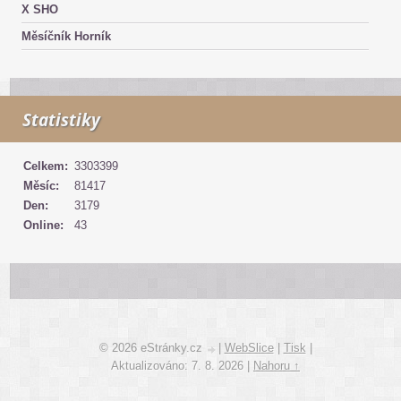
X SHO
Měsíčník Horník
Statistiky
Celkem:
3303399
Měsíc:
81417
Den:
3179
Online:
43
© 2026 eStránky.cz
|
WebSlice
|
Tisk
|
Aktualizováno: 7. 8. 2026
|
Nahoru ↑