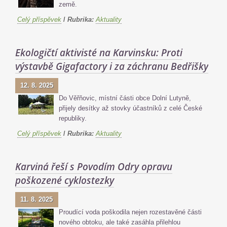
země.
Celý příspěvek
/
Rubrika:
Aktuality
Ekologičtí aktivisté na Karvinsku: Proti
výstavbě Gigafactory i za záchranu Bedřišky
12. 8. 2025
Do Věřňovic, místní části obce Dolní Lutyně,
přijely desítky až stovky účastníků z celé České
republiky.
Celý příspěvek
/
Rubrika:
Aktuality
Karviná řeší s Povodím Odry opravu
poškozené cyklostezky
11. 8. 2025
Proudící voda poškodila nejen rozestavěné části
nového obtoku, ale také zasáhla přilehlou