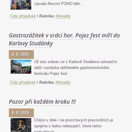
závodu Revírní POHO běh...
Celý příspěvek
/
Rubrika:
Aktuality
Gastrozážitek v srdci hor. Pojez fest míří do
Karlovy Studánky
8. 8. 2025
Už tuto sobotu se v Karlově Studánce uskuteční
další zastávka oblíbeného gastronomického
festivalu Pojez fest
Celý příspěvek
/
Rubrika:
Aktuality
Pozor při každém kroku !!!
8. 8. 2025
Chůze v dole i na povrchových pracovištích je
spojena s řadou nebezpečí, která nelze
podceňovat.