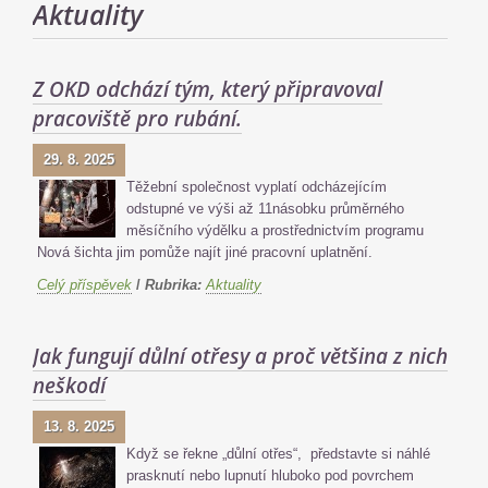
Aktuality
Z OKD odchází tým, který připravoval
pracoviště pro rubání.
29. 8. 2025
Těžební společnost vyplatí odcházejícím
odstupné ve výši až 11násobku průměrného
měsíčního výdělku a prostřednictvím programu
Nová šichta jim pomůže najít jiné pracovní uplatnění.
Celý příspěvek
/
Rubrika:
Aktuality
Jak fungují důlní otřesy a proč většina z nich
neškodí
13. 8. 2025
Když se řekne „důlní otřes“, představte si náhlé
prasknutí nebo lupnutí hluboko pod povrchem