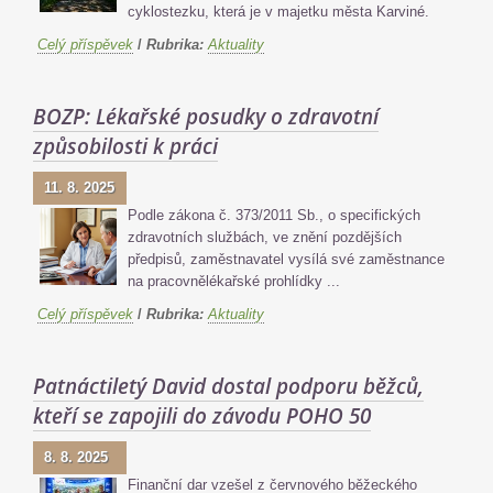
cyklostezku, která je v majetku města Karviné.
Celý příspěvek
/
Rubrika:
Aktuality
BOZP: Lékařské posudky o zdravotní
způsobilosti k práci
11. 8. 2025
Podle zákona č. 373/2011 Sb., o specifických
zdravotních službách, ve znění pozdějších
předpisů, zaměstnavatel vysílá své zaměstnance
na pracovnělékařské prohlídky ...
Celý příspěvek
/
Rubrika:
Aktuality
Patnáctiletý David dostal podporu běžců,
kteří se zapojili do závodu POHO 50
8. 8. 2025
Finanční dar vzešel z červnového běžeckého