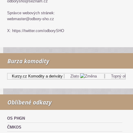
odborysho@seznam.cz
Správce webových stránek:
webmaster@odbory-sho.cz
X: https://twitter.com/odborySHO
Burza komodity
Kurzy.cz
Komodity a deriváty
Zlato
Topný olej
Oblíbené odkazy
OS PHGN
ČMKOS