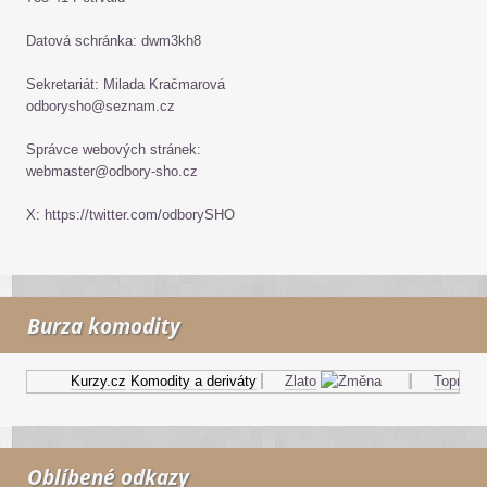
Datová schránka: dwm3kh8
Sekretariát: Milada Kračmarová
odborysho@seznam.cz
Správce webových stránek:
webmaster@odbory-sho.cz
X: https://twitter.com/odborySHO
Burza komodity
Kurzy.cz
Komodity a deriváty
Zlato
Topný olej
Oblíbené odkazy