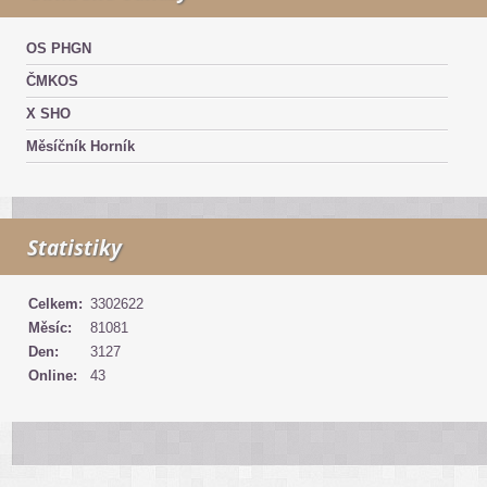
OS PHGN
ČMKOS
X SHO
Měsíčník Horník
Statistiky
Celkem:
3302622
Měsíc:
81081
Den:
3127
Online:
43