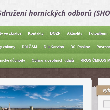
Sdružení hornických odborů (SHO
ty ve zkratce
Kontakty
BOZP
Aktuality
Fotoalbum
y zákony
Důl ČSM
Důl Karviná
Důl Paskov
Povrcho
nické důchody
Ochrana osobních údajů
RROS ČMKOS 
Vyh