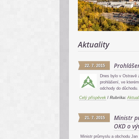
Aktuality
Prohláše
22. 7. 2015
Dnes bylo v Ostravě 
prohlášení, ve kterém
odchody do důchodu. 
Celý příspěvek
/
Rubrika:
Aktual
Ministr 
21. 7. 2015
OKD o výv
Ministr průmyslu a obchodu Jan