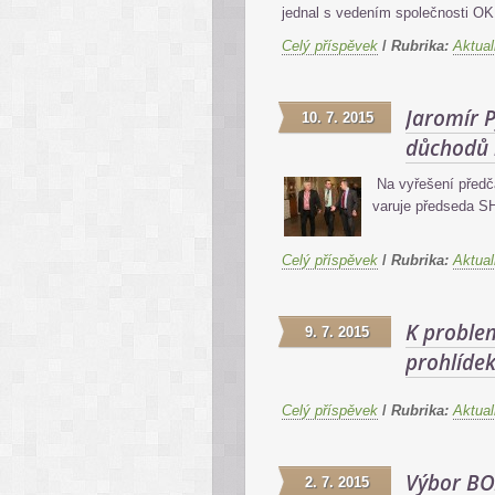
jednal s vedením společnosti OKD
Celý příspěvek
/
Rubrika:
Aktual
Jaromír P
10. 7. 2015
důchodů
Na vyřešení předč
varuje předseda S
Celý příspěvek
/
Rubrika:
Aktual
K proble
9. 7. 2015
prohlíde
Celý příspěvek
/
Rubrika:
Aktual
Výbor BO
2. 7. 2015