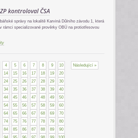
ZP kontroloval ČSA
 báňské správy na lokalitě Karviná Důlního závodu 1, která
v rámci specializované prověrky OBÚ na protiotřesovou
ity
4
5
6
7
8
9
10
Následující »
14
15
16
17
18
19
20
24
25
26
27
28
29
30
34
35
36
37
38
39
40
44
45
46
47
48
49
50
54
55
56
57
58
59
60
64
65
66
67
68
69
70
74
75
76
77
78
79
80
84
85
86
87
88
89
90
94
95
96
97
98
99
100