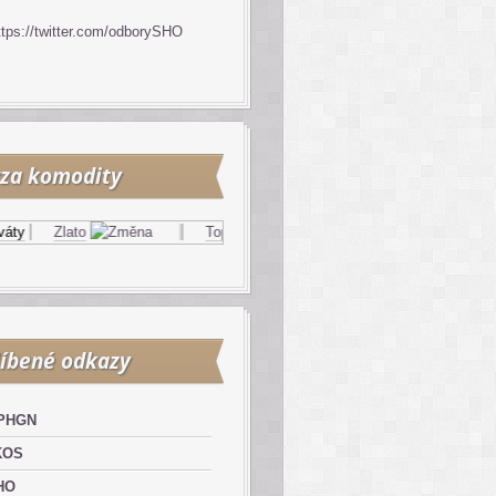
ttps://twitter.com/odborySHO
za komodity
y
Zlato
Topný olej
Zemní plyn
íbené odkazy
PHGN
KOS
HO