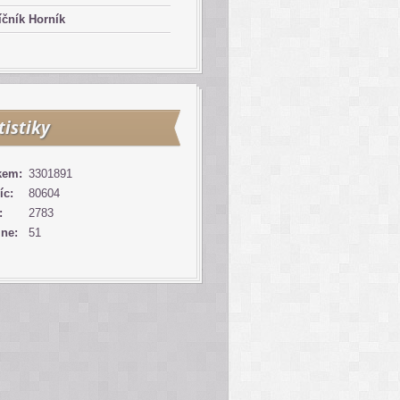
čník Horník
tistiky
kem:
3301891
íc:
80604
:
2783
ine:
51