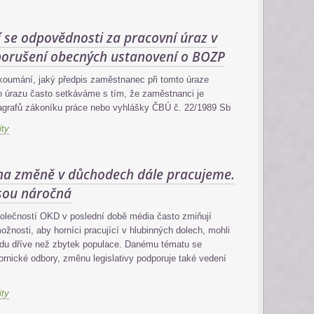
 se odpovědnosti za pracovní úraz v
porušení obecných ustanovení o BOZP
zkoumání, jaký předpis zaměstnanec při tomto úraze
 úrazu často setkáváme s tím, že zaměstnanci je
agrafů zákoníku práce nebo vyhlášky ČBÚ č. 22/1989 Sb
ity
 na změně v důchodech dále pracujeme.
jsou náročná
polečností OKD v poslední době média často zmiňují
možnosti, aby horníci pracující v hlubinných dolech, mohli
du dříve než zbytek populace. Danému tématu se
hornické odbory, změnu legislativy podporuje také vedení
ity