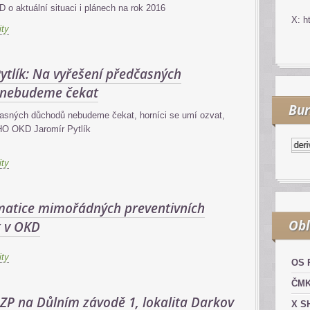
 o aktuální situaci i plánech na rok 2016
X: h
ity
ytlík: Na vyřešení předčasných
 nebudeme čekat
Bur
asných důchodů nebudeme čekat, horníci se umí ozvat,
HO OKD Jaromír Pytlík
Kurzy.cz
Komodity a derivát
ity
matice mimořádných preventivních
Obl
k v OKD
ity
OS 
ČM
ZP na Důlním závodě 1, lokalita Darkov
X S