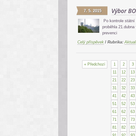
Výbor BO
7. 5. 2015
Po kontrole státní
proběhla 21.dubna 
prevenci
Celý příspěvek
/
Rubrika:
Aktual
« Předchozí
1
2
3
11
12
13
21
22
23
31
32
33
41
42
43
51
52
53
61
62
63
71
72
73
81
82
83
91
92
93