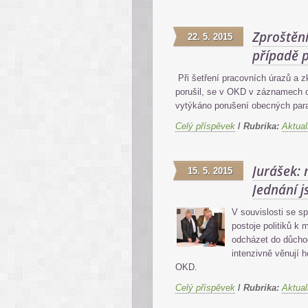
Zproštění
22. 5. 2015
případě 
Při šetření pracovních úrazů a 
porušil, se v OKD v záznamech o
vytýkáno porušení obecných par
Celý příspěvek
/
Rubrika:
Aktual
Jurášek:
15. 5. 2015
Jednání 
V souvislosti se s
postoje politiků k 
odcházet do důcho
intenzivně věnují 
OKD.
Celý příspěvek
/
Rubrika:
Aktual