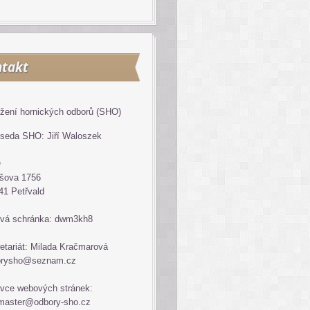
takt
žení hornických odborů (SHO)
seda SHO: Jiří Waloszek
O
šova 1756
41 Petřvald
vá schránka: dwm3kh8
etariát: Milada Kračmarová
orysho@seznam.cz
vce webových stránek:
master@odbory-sho.cz