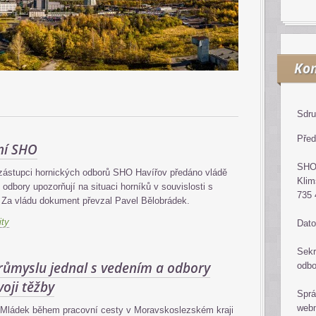
Kon
Sdru
Před
ní SHO
SH
zástupci hornických odborů SHO Havířov předáno vládě
Klim
 odbory upozorňují na situaci horníků v souvislosti s
735 
Za vládu dokument převzal Pavel Bělobrádek.
ity
Dato
Sekr
průmyslu jednal s vedením a odbory
odb
oji těžby
Sprá
web
 Mládek během pracovní cesty v Moravskoslezském kraji