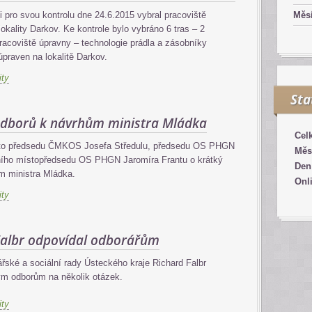
pro svou kontrolu dne 24.6.2015 vybral pracoviště
Měsí
okality Darkov. Ke kontrole bylo vybráno 6 tras – 2
pracoviště úpravny – technologie prádla a zásobníky
praven na lokalitě Darkov.
ity
Sta
odborů k návrhům ministra Mládka
Cel
oto předsedu ČMKOS Josefa Středulu, předsedu OS PHGN
Měs
ního místopředsedu OS PHGN Jaromíra Frantu o krátký
Den
m ministra Mládka.
Onl
ity
Falbr odpovídal odborářům
ké a sociální rady Ústeckého kraje Richard Falbr
ým odborům na několik otázek.
ity