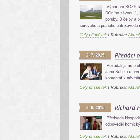
Výbor pro BOZP si 
Důlního závodu 1, l
poruby, 3 čelby a 
surového a praného uhlí Závodu ú
Celý příspěvek
/
Rubrika:
Aktual
Předáci 
2. 7. 2015
Požádali jsme pr
Jana Sábela a prv
komentář k návrhů
Celý příspěvek
/
Rubrika:
Aktual
Richard 
3. 6. 2015
Předseda Hospodářs
odpověděl hornick
Celý příspěvek
/
Rubrika:
Aktual